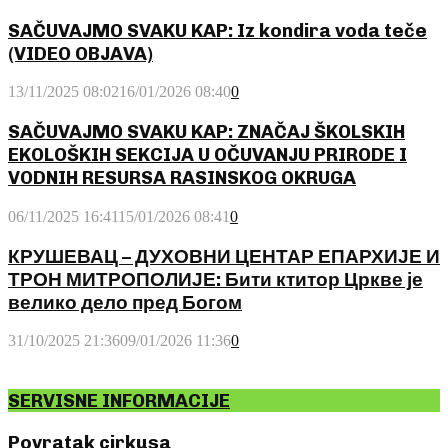
SAČUVAJMO SVAKU KAP: Iz kondira voda teče
(VIDEO OBJAVA)
13/11/2025 08:02
16/01/2026 08:40
0
SAČUVAJMO SVAKU KAP: ZNAČAJ ŠKOLSKIH
EKOLOŠKIH SEKCIJA U OČUVANJU PRIRODE I
VODNIH RESURSA RASINSKOG OKRUGA
06/11/2025 16:41
15/01/2026 08:41
0
КРУШЕВАЦ – ДУХОВНИ ЦЕНТАР ЕПАРХИЈЕ И
ТРОН МИТРОПОЛИЈЕ: Бити ктитор Цркве је
велико дело пред Богом
31/10/2025 21:36
09/01/2026 11:36
0
SERVISNE INFORMACIJE
Povratak cirkusa