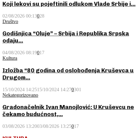
Koji lekovi su pojeftinili odlukom Vlade Srbije i...
02/08/2026 00:13
0
28
Društvo
Godišnjica “Oluje” – Srbija i Republika Srpska
odaju...
04/08/2026 08:19
0
17
Kultura
Izložba “80 godina od oslobođenja Kruševca u
Drugom...
15/10/2024 14:25
15/10/2024 14:27
0
301
Nekategorizovano
Gradonačelnik Ivan Manojlović: U Kruševcu ne
čekamo budućnost,...
03/08/2026 13:20
03/08/2026 13:25
0
17