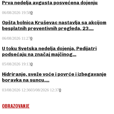
Prva nedelja avgusta posvećena dojenju
06/08/2026 19:58
0
Opšta bolnica Kruševac nastavlja sa akcijom
besplatnih preventivnih pregleda, 23....
06/08/2026 11:27
0
U toku Svetska nedelja dojenja, Pedijatri
podsećaju na značaj majčinog...
05/08/2026 19:13
0
Hidriranje, sveže voće i povrće i izbegavanje
boravka na suncu,...
03/08/2026 12:36
03/08/2026 12:37
0
OBRAZOVANJE