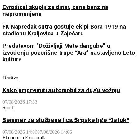
Evrodizel skuplji za dinar, cena benzina
nepromenjena
FK Napredak sutra gostuje ekipi Bora 1919 na
stadionu Kraljevica u Zaječaru
Predstavom “Doživljaji Mate dangube” u
izvođenju pozorišne trupe “Ara” nastavljeno Leto
kulture
Društvo
Kako pripremiti automobil za dugu vožnju
07/08/2026 17:33
Sport
Seminar za službena lica Srpske lige “Istok”
07/08/2026 14:06
07/08/2026 14:06
Ekonomija
Ekonomija