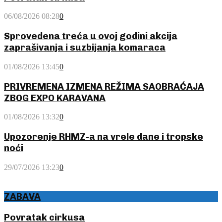
06/08/2026 08:28
0
Sprovedena treća u ovoj godini akcija
zaprašivanja i suzbijanja komaraca
01/08/2026 13:45
0
PRIVREMENA IZMENA REŽIMA SAOBRAĆAJA
ZBOG EXPO KARAVANA
01/08/2026 13:32
0
Upozorenje RHMZ-a na vrele dane i tropske
noći
29/07/2026 13:23
0
ZABAVA
Povratak cirkusa