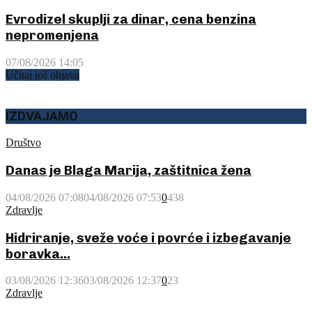
Evrodizel skuplji za dinar, cena benzina
nepromenjena
07/08/2026 14:05
Učitaj još objava
IZDVAJAMO
Društvo
Danas je Blaga Marija, zaštitnica žena
04/08/2026 07:08
04/08/2026 07:53
0
438
Zdravlje
Hidriranje, sveže voće i povrće i izbegavanje
boravka...
03/08/2026 12:36
03/08/2026 12:37
0
23
Zdravlje