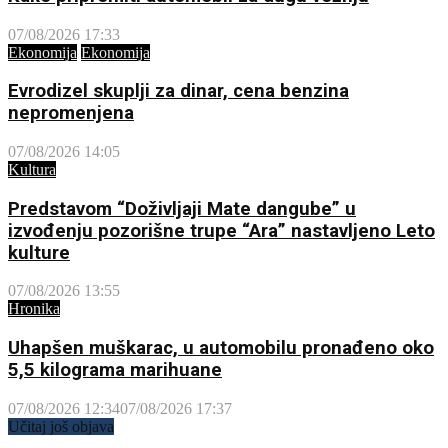
07/08/2026 17:33
Ekonomija
Ekonomija
Evrodizel skuplji za dinar, cena benzina
nepromenjena
07/08/2026 14:05
Kultura
Predstavom “Doživljaji Mate dangube” u
izvođenju pozorišne trupe “Ara” nastavljeno Leto
kulture
07/08/2026 13:55
Hronika
Uhapšen muškarac, u automobilu pronađeno oko
5,5 kilograma marihuane
07/08/2026 12:34
07/08/2026 17:37
Učitaj još objava