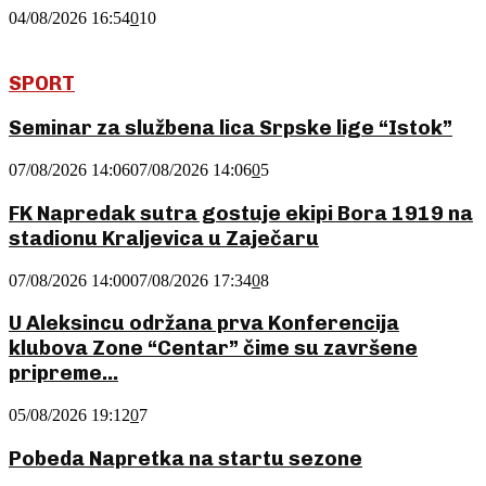
04/08/2026 16:54
0
10
SPORT
Seminar za službena lica Srpske lige “Istok”
07/08/2026 14:06
07/08/2026 14:06
0
5
FK Napredak sutra gostuje ekipi Bora 1919 na
stadionu Kraljevica u Zaječaru
07/08/2026 14:00
07/08/2026 17:34
0
8
U Aleksincu održana prva Konferencija
klubova Zone “Centar” čime su završene
pripreme...
05/08/2026 19:12
0
7
Pobeda Napretka na startu sezone