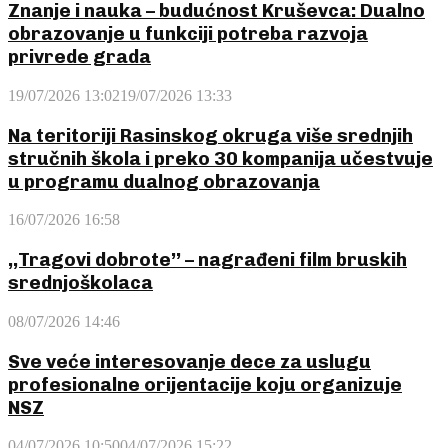
Znanje i nauka – budućnost Kruševca: Dualno
obrazovanje u funkciji potreba razvoja
privrede grada
19/07/2026 13:02
19/07/2026 13:33
Na teritoriji Rasinskog okruga više srednjih
stručnih škola i preko 30 kompanija učestvuje
u programu dualnog obrazovanja
16/07/2026 16:58
,,Tragovi dobrote’’ – nagrađeni film bruskih
srednjoškolaca
08/07/2026 14:46
Sve veće interesovanje dece za uslugu
profesionalne orijentacije koju organizuje
NSZ
04/07/2026 10:50
04/07/2026 15:22