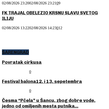
02/08/2026 23:20
02/08/2026 23:21
0
9
FK TRAJAL OBELEZIO KRSNU SLAVU SVETOG
ILIJU
02/08/2026 13:22
02/08/2026 14:23
0
12
ŠARENGRAD
Povratak
Povratak cirkusa
cirkusa
06/08/2026 08:28
0
Festival
Festival balona12. i 13. sepetembra
balona12.
i
31/07/2026 22:08
0
13.
sepetembra
Česma
Česma “Pčela” u Šancu, zbog dobre vode,
“Pčela”
jedno od omiljenih mesta putnika...
u