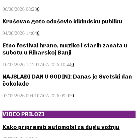
06/08/2026 08:28
0
Kruševac geto oduševio kikindsku publiku
04/08/2026 14:04
0
Etno festival hrane, muzike i starih zanata u
subotu u Ribarskoj Banji
16/07/2026 12:59
17/07/2026 10:44
0
NAJSLAĐI DAN U GODINI: Danas je Svetski dan
čokolade
07/07/2026 09:01
07/07/2026 09:02
0
VIDEO PRILOZI
Kako
Kako pripremiti automobil za dugu vožnju
pripremiti
automobil