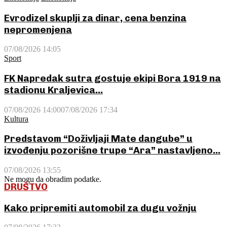
Evrodizel skuplji za dinar, cena benzina
nepromenjena
07/08/2026 14:05
Sport
FK Napredak sutra gostuje ekipi Bora 1919 na
stadionu Kraljevica...
07/08/2026 14:00
07/08/2026 17:34
Kultura
Predstavom “Doživljaji Mate dangube” u
izvođenju pozorišne trupe “Ara” nastavljeno...
07/08/2026 13:55
Ne mogu da obradim podatke.
DRUŠTVO
Kako pripremiti automobil za dugu vožnju