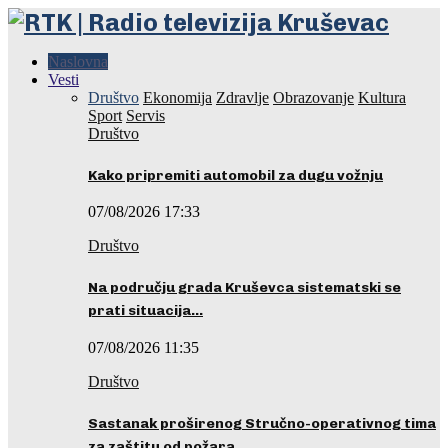
Naslovna
Vesti
Društvo
Ekonomija
Zdravlje
Obrazovanje
Kultura
Sport
Servis
Društvo
Kako pripremiti automobil za dugu vožnju
07/08/2026 17:33
Društvo
Na području grada Kruševca sistematski se
prati situacija…
07/08/2026 11:35
Društvo
Sastanak proširenog Stručno-operativnog tima
za zaštitu od požara