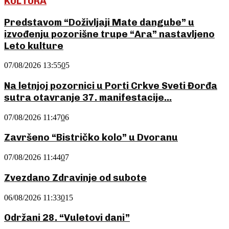
KULTURA
Predstavom “Doživljaji Mate dangube” u
izvođenju pozorišne trupe “Ara” nastavljeno
Leto kulture
07/08/2026 13:55
0
5
Na letnjoj pozornici u Porti Crkve Sveti Đorđa
sutra otavranje 37. manifestacije...
07/08/2026 11:47
0
6
Završeno “Bistričko kolo” u Dvoranu
07/08/2026 11:44
0
7
Zvezdano Zdravinje od subote
06/08/2026 11:33
0
15
Održani 28. “Vuletovi dani”