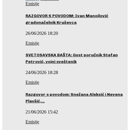
Emisije
RAZGOVOR S POVODOM: Ivan Manojlović
gradonačelnik Kruševca
26/06/2026 18:20
Emisije
SVETOSAVSKA BAŠTA: Gost poručnik Stefan
Petrović, vojni sveštenik
24/06/2026 18:28
Emisije
Razgovor s povodom: Snežana Aleksić i Nevena
Plavšić,…
21/06/2026 15:42
Emisije