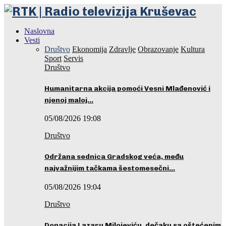
Naslovna
Vesti
Društvo
Ekonomija
Zdravlje
Obrazovanje
Kultura
Sport
Servis
Društvo
Humanitarna akcija pomoći Vesni Mlađenović i
njenoj maloj…
05/08/2026 19:08
Društvo
Održana sednica Gradskog veća, među
najvažnijim tačkama šestomesečni…
05/08/2026 19:04
Društvo
Donacija Lazaru Milojeviću, dečaku sa oštećenim