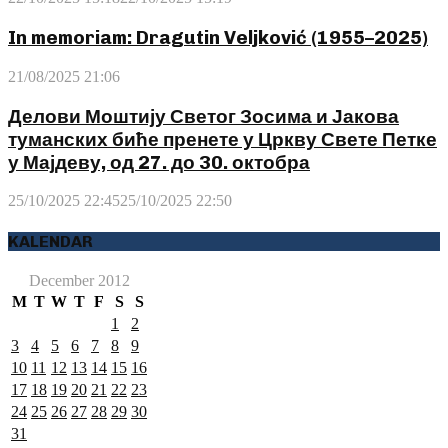
In memoriam: Dragutin Veljković (1955–2025)
21/08/2025 21:06
Делови Моштију Светог Зосима и Јакова
туманских биће пренете у Цркву Свете Петке
у Мајдеву, од 27. до 30. октобра
25/10/2025 22:45
25/10/2025 22:50
KALENDAR
December 2012
M
T
W
T
F
S
S
1
2
3
4
5
6
7
8
9
10
11
12
13
14
15
16
17
18
19
20
21
22
23
24
25
26
27
28
29
30
31