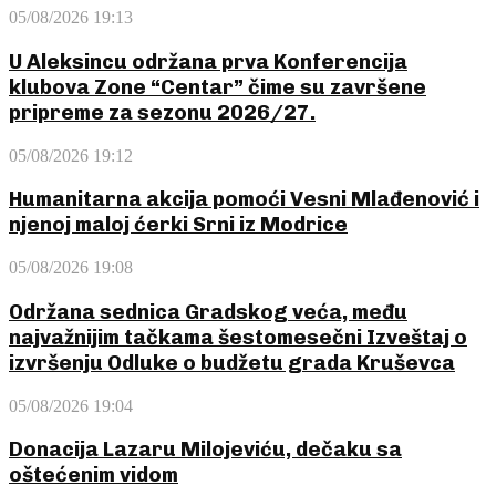
05/08/2026 19:13
U Aleksincu održana prva Konferencija
klubova Zone “Centar” čime su završene
pripreme za sezonu 2026/27.
05/08/2026 19:12
Humanitarna akcija pomoći Vesni Mlađenović i
njenoj maloj ćerki Srni iz Modrice
05/08/2026 19:08
Održana sednica Gradskog veća, među
najvažnijim tačkama šestomesečni Izveštaj o
izvršenju Odluke o budžetu grada Kruševca
05/08/2026 19:04
Donacija Lazaru Milojeviću, dečaku sa
oštećenim vidom