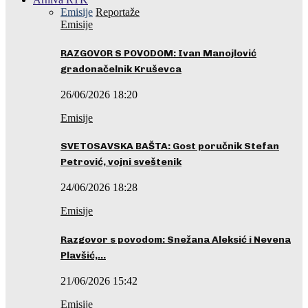
Emisije
Reportaže
Emisije
RAZGOVOR S POVODOM: Ivan Manojlović
gradonačelnik Kruševca
26/06/2026 18:20
Emisije
SVETOSAVSKA BAŠTA: Gost poručnik Stefan
Petrović, vojni sveštenik
24/06/2026 18:28
Emisije
Razgovor s povodom: Snežana Aleksić i Nevena
Plavšić,…
21/06/2026 15:42
Emisije