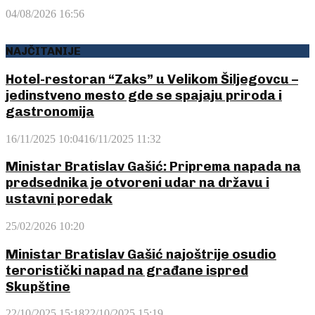
04/08/2026 16:56
NAJČITANIJE
Hotel-restoran “Zaks” u Velikom Šiljegovcu –
jedinstveno mesto gde se spajaju priroda i
gastronomija
16/11/2025 10:04
16/11/2025 11:32
Ministar Bratislav Gašić: Priprema napada na
predsednika je otvoreni udar na državu i
ustavni poredak
25/02/2026 10:20
Ministar Bratislav Gašić najoštrije osudio
teroristički napad na građane ispred
Skupštine
22/10/2025 15:18
22/10/2025 15:19