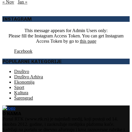
« Nov
Jan »
INSTAGRAM
This message appears for Admin Users only:
Please fill the Instagram Access Token. You can get Instagram
Access Token by go to
this page
Facebook
POPULARNE KATEGORIJE
Društvo
Društvo Arhiva
Ekonomija
Sport
Kultura
Šarengrad
O NAMA
Portal RTK (www.rtk.rs) je najmlađi medij, koji postoji od 14.
oktobra 2012. godine, i zaokružuje medijsku plaformu kuće.
Sadržaji na portalu se dnevno ažuriraju i kroz raznovrsne rubrike i