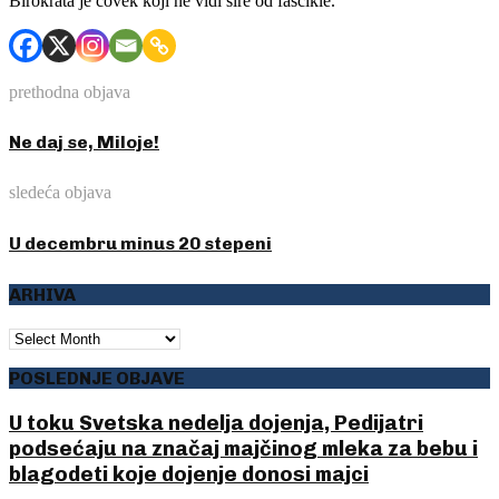
Birokrata je čovek koji ne vidi šire od fascikle.
prethodna objava
Ne daj se, Miloje!
sledeća objava
U decembru minus 20 stepeni
ARHIVA
ARHIVA
POSLEDNJE OBJAVE
U toku Svetska nedelja dojenja, Pedijatri
podsećaju na značaj majčinog mleka za bebu i
blagodeti koje dojenje donosi majci