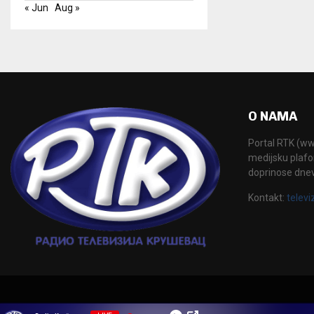
« Jun
Aug »
O NAMA
Portal RTK (www
medijsku plafor
doprinose dne
Kontakt:
televi