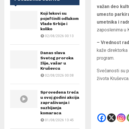
važan deo kul
Koji lekovi su
umesto parkira
pojeftinili odlukom
umetnika i rad
Vlade Srbije i
koliko
zaposlenima u K
02/08/2026 00:13
– Vrednost rado
kaže direktorka 
Danas slava
program.
Svetog proroka
Ilije, vašar u
Kruševcu
Svečanosti su pr
02/08/2026 00:08
života Kruševca
Sprovedena treća
u ovoj godini akcija
zaprašivanja i
suzbijanja
komaraca
01/08/2026 13:45