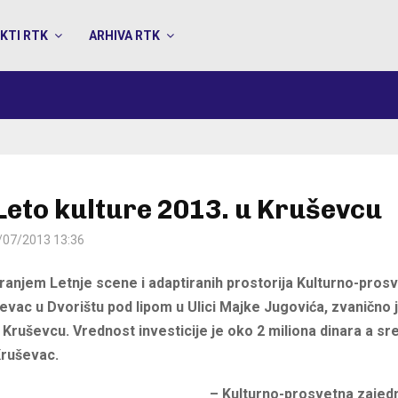
KTI RTK
ARHIVA RTK
Leto kulture 2013. u Kruševcu
/07/2013 13:36
anjem Letnje scene i adaptiranih prostorija Kulturno-pros
evac u Dvorištu pod lipom u Ulici Majke Jugovića, zvanično 
 Kruševcu. Vrednost investicije je oko 2 miliona dinara a sr
Kruševac.
– Kulturno-prosvetna zajedni