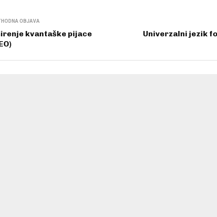
THODNA OBJAVA
irenje kvantaške pijace
Univerzalni jezik f
EO)