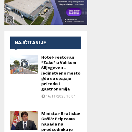
NAJČITANIJE
Hotel-restoran
“Zaks” u Velikom
Šiljegovcu –
jedinstveno mesto
gde se spajaju
priroda i
gastronomija
16/11/2025 10:04
Ministar Bratislav
Gašić: Priprema
napada na
predsednika je