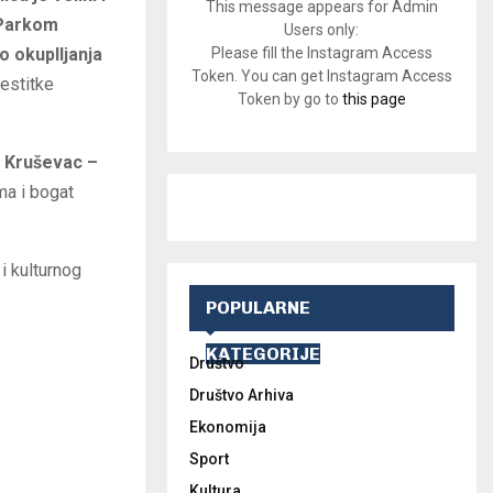
This message appears for Admin
 Parkom
Users only:
 okuplljanja
Please fill the Instagram Access
Token. You can get Instagram Access
čestitke
Token by go to
this page
ad Kruševac –
ma i bogat
 i kulturnog
POPULARNE
KATEGORIJE
Društvo
Društvo Arhiva
Ekonomija
Sport
Kultura