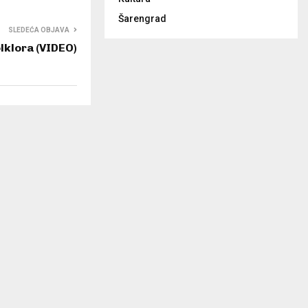
Šarengrad
SLEDEĆA OBJAVA
olklora (VIDEO)