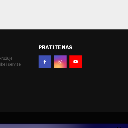
PRATITE NAS
okružuje
ke i servise