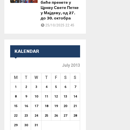
биће пренете у
Цркву Свете Петке
у Мајдеву, од 27.
до 30. октобра
25/10/2025 22:45
KALENDAR
July 2013
M
T
W
T
F
S
S
1
2
3
4
5
6
7
8
9
10
11
12
13
14
15
16
17
18
19
20
21
22
23
24
25
26
27
28
29
30
31