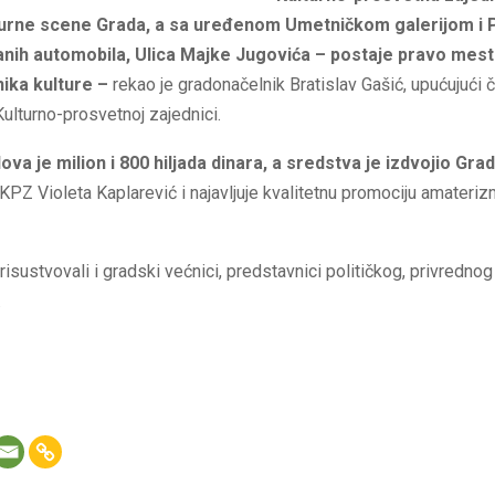
turne scene Grada, a sa uređenom Umetničkom galerijom i
nih automobila, Ulica Majke Jugovića – postaje pravo mesto
nika kulture –
rekao je gradonačelnik Bratislav Gašić, upućujući 
ulturno-prosvetnoj zajednici.
va je milion i 800 hiljada dinara, a sredstva je izdvojio Gr
KPZ Violeta Kaplarević i najavljuje kvalitetnu promociju amateriz
isustvovali i gradski većnici, predstavnici političkog, privrednog
.