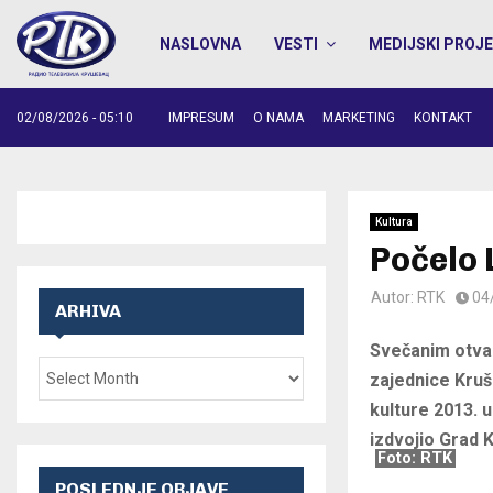
NASLOVNA
VESTI
MEDIJSKI PROJE
02/08/2026 - 05:10
IMPRESUM
O NAMA
MARKETING
KONTAKT
Kultura
Počelo 
Autor:
RTK
04
ARHIVA
Svečanim otvar
zajednice Kruš
kulture 2013. u
izdvojio Grad 
Foto: RTK
POSLEDNJE OBJAVE