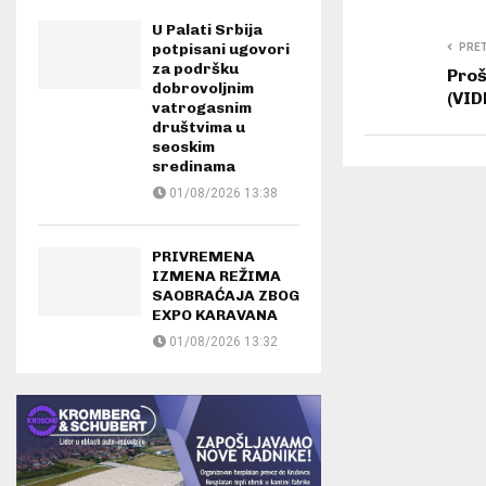
U Palati Srbija
potpisani ugovori
PRE
za podršku
Proš
dobrovoljnim
(VID
vatrogasnim
društvima u
seoskim
sredinama
01/08/2026 13:38
PRIVREMENA
IZMENA REŽIMA
SAOBRAĆAJA ZBOG
EXPO KARAVANA
01/08/2026 13:32