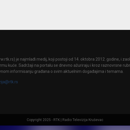
.rtk.rs) je najmlađi medij, koji postoji od 14. oktobra 2012. godine, i za
mu kuće. Sadržaji na portalu se dnevno ažuriraju i kroz raznovrsne rubri
vnom informisanju građana o svim aktuelnim događajima i temama.
zija@rtk.rs
Copyright 2025 - RTK | Radio Televizija Kruševac