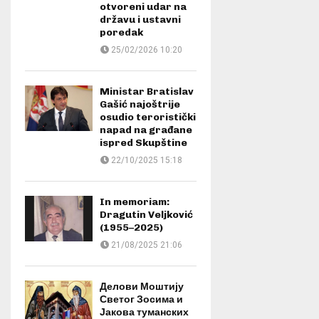
otvoreni udar na
državu i ustavni
poredak
25/02/2026 10:20
Ministar Bratislav
Gašić najoštrije
osudio teroristički
napad na građane
ispred Skupštine
22/10/2025 15:18
In memoriam:
Dragutin Veljković
(1955–2025)
21/08/2025 21:06
Делови Моштију
Светог Зосима и
Јакова туманских