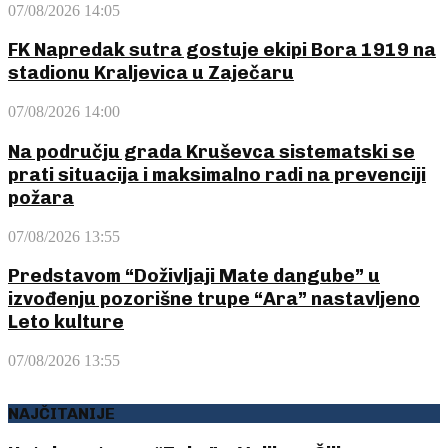
07/08/2026 14:05
FK Napredak sutra gostuje ekipi Bora 1919 na
stadionu Kraljevica u Zaječaru
07/08/2026 14:00
Na području grada Kruševca sistematski se
prati situacija i maksimalno radi na prevenciji
požara
07/08/2026 13:55
Predstavom “Doživljaji Mate dangube” u
izvođenju pozorišne trupe “Ara” nastavljeno
Leto kulture
07/08/2026 13:55
NAJČITANIJE