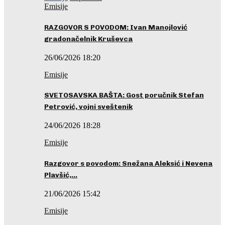
Emisije
RAZGOVOR S POVODOM: Ivan Manojlović
gradonačelnik Kruševca
26/06/2026 18:20
Emisije
SVETOSAVSKA BAŠTA: Gost poručnik Stefan
Petrović, vojni sveštenik
24/06/2026 18:28
Emisije
Razgovor s povodom: Snežana Aleksić i Nevena
Plavšić,…
21/06/2026 15:42
Emisije