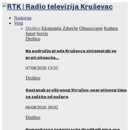
Naslovna
Vesti
Društvo
Ekonomija
Zdravlje
Obrazovanje
Kultura
Sport
Servis
Društvo
Na području grada Kruševca sistematski se
prati situacija…
07/08/2026 13:55
Društvo
Sastanak proširenog Stručno-operativnog tima
za zaštitu od požara
06/08/2026 20:02
Društvo
Humanitarna organizacija Graditelji mira ove