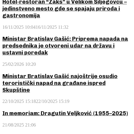
Hotel-restoran “Zaks” u Velikom Šiljegovcu –
jedinstveno mesto gde se spajaju priroda i
gastronomija
16/11/2025 10:04
16/11/2025 11:32
Ministar Bratislav Gašić: Priprema napada na
predsednika je otvoreni udar na državu i
ustavni poredak
25/02/2026 10:20
Ministar Bratislav Gašić najoštrije osudio
teroristički napad na građane ispred
Skupštine
22/10/2025 15:18
22/10/2025 15:19
In memoriam: Dragutin Veljković (1955–2025)
21/08/2025 21:06