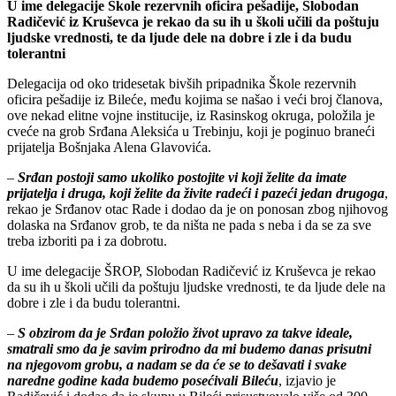
U ime delegacije Škole rezervnih oficira pešadije, Slobodan
Radičević iz Kruševca je rekao da su ih u školi učili da poštuju
ljudske vrednosti, te da ljude dele na dobre i zle i da budu
tolerantni
Delegacija od oko tridesetak bivših pripadnika Škole rezervnih
oficira pešadije iz Bileće, među kojima se našao i veći broj članova,
ove nekad elitne vojne institucije, iz Rasinskog okruga, položila je
cveće na grob Srđana Aleksića u Trebinju, koji je poginuo braneći
prijatelja Bošnjaka Alena Glavovića.
–
Srđan postoji samo ukoliko postojite vi koji želite da imate
prijatelja i druga, koji želite da živite radeći i pazeći jedan drugoga
,
rekao je Srđanov otac Rade i dodao da je on ponosan zbog njihovog
dolaska na Srđanov grob, te da ništa ne pada s neba i da se za sve
treba izboriti pa i za dobrotu.
U ime delegacije ŠROP, Slobodan Radičević iz Kruševca je rekao
da su ih u školi učili da poštuju ljudske vrednosti, te da ljude dele na
dobre i zle i da budu tolerantni.
–
S obzirom da je Srđan položio život upravo za takve ideale,
smatrali smo da je savim prirodno da mi budemo danas prisutni
na njegovom grobu, a nadam se da će se to dešavati i svake
naredne godine kada budemo posećivali Bileću
, izjavio je