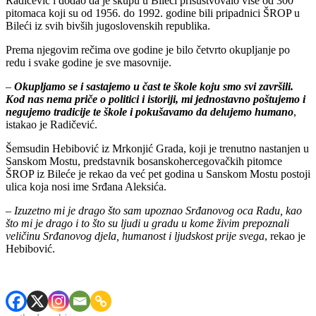
Radičević i dodao da je skupu u Bileći prisustvovalo više od 300
pitomaca koji su od 1956. do 1992. godine bili pripadnici ŠROP u
Bileći iz svih bivših jugoslovenskih republika.
Prema njegovim rečima ove godine je bilo četvrto okupljanje po
redu i svake godine je sve masovnije.
–
Okupljamo se i sastajemo u čast te škole koju smo svi završili.
Kod nas nema priče o politici i istoriji, mi jednostavno poštujemo i
negujemo tradicije te škole i pokušavamo da delujemo humano
,
istakao je Radičević.
Šemsudin Hebibović iz Mrkonjić Grada, koji je trenutno nastanjen u
Sanskom Mostu, predstavnik bosanskohercegovačkih pitomce
ŠROP iz Bileće je rekao da već pet godina u Sanskom Mostu postoji
ulica koja nosi ime Srđana Aleksića.
–
Izuzetno mi je drago što sam upoznao Srđanovog oca Radu, kao
što mi je drago i to što su ljudi u gradu u kome živim prepoznali
veličinu Srđanovog djela, humanost i ljudskost prije svega
, rekao je
Hebibović.