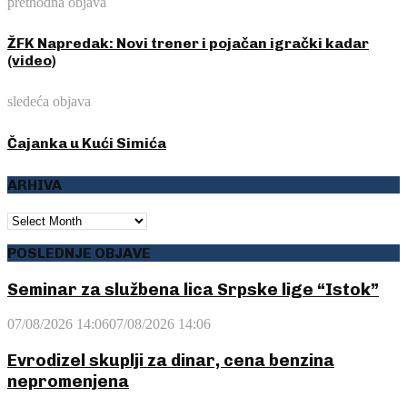
prethodna objava
ŽFK Napredak: Novi trener i pojačan igrački kadar
(video)
sledeća objava
Čajanka u Kući Simića
ARHIVA
ARHIVA
POSLEDNJE OBJAVE
Seminar za službena lica Srpske lige “Istok”
07/08/2026 14:06
07/08/2026 14:06
Evrodizel skuplji za dinar, cena benzina
nepromenjena