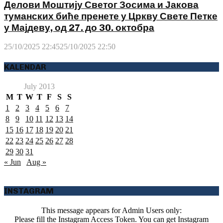
Делови Моштију Светог Зосима и Јакова
туманских биће пренете у Цркву Свете Петке
у Мајдеву, од 27. до 30. октобра
25/10/2025 22:45
25/10/2025 22:50
KALENDAR
July 2013
M
T
W
T
F
S
S
1
2
3
4
5
6
7
8
9
10
11
12
13
14
15
16
17
18
19
20
21
22
23
24
25
26
27
28
29
30
31
« Jun
Aug »
INSTAGRAM
This message appears for Admin Users only:
Please fill the Instagram Access Token. You can get Instagram