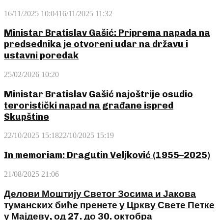
16/11/2025 10:04
16/11/2025 11:32
Ministar Bratislav Gašić: Priprema napada na
predsednika je otvoreni udar na državu i
ustavni poredak
25/02/2026 10:20
Ministar Bratislav Gašić najoštrije osudio
teroristički napad na građane ispred
Skupštine
22/10/2025 15:18
22/10/2025 15:19
In memoriam: Dragutin Veljković (1955–2025)
21/08/2025 21:06
Делови Моштију Светог Зосима и Јакова
туманских биће пренете у Цркву Свете Петке
у Мајдеву, од 27. до 30. октобра