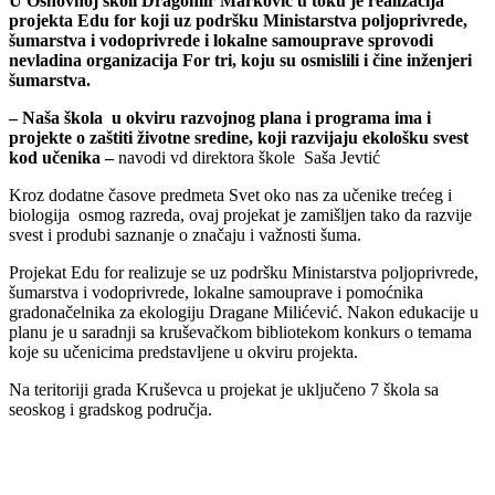
U Osnovnoj školi Dragomir Marković u toku je realizacija
projekta Edu for koji uz podršku Ministarstva poljoprivrede,
šumarstva i vodoprivrede i lokalne samouprave sprovodi
nevladina organizacija For tri, koju su osmislili i čine inženjeri
šumarstva.
– Naša škola u okviru razvojnog plana i programa ima i
projekte o zaštiti životne sredine, koji razvijaju ekološku svest
kod učenika –
navodi vd direktora škole Saša Jevtić
Kroz dodatne časove predmeta Svet oko nas za učenike trećeg i
biologija osmog razreda, ovaj projekat je zamišljen tako da razvije
svest i produbi saznanje o značaju i važnosti šuma.
Projekat Edu for realizuje se uz podršku Ministarstva poljoprivrede,
šumarstva i vodoprivrede, lokalne samouprave i pomoćnika
gradonačelnika za ekologiju Dragane Milićević. Nakon edukacije u
planu je u saradnji sa kruševačkom bibliotekom konkurs o temama
koje su učenicima predstavljene u okviru projekta.
Na teritoriji grada Kruševca u projekat je uključeno 7 škola sa
seoskog i gradskog područja.