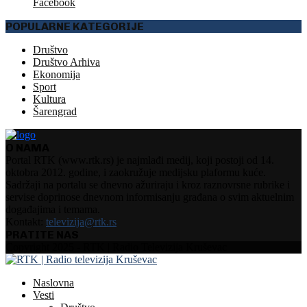
Facebook
POPULARNE KATEGORIJE
Društvo
Društvo Arhiva
Ekonomija
Sport
Kultura
Šarengrad
O NAMA
Portal RTK (www.rtk.rs) je najmlađi medij, koji postoji od 14.
oktobra 2012. godine, i zaokružuje medijsku plaformu kuće.
Sadržaji na portalu se dnevno ažuriraju i kroz raznovrsne rubrike i
servise doprinose dnevnom informisanju građana o svim aktuelnim
događajima i temama.
Kontakt:
televizija@rtk.rs
PRATITE NAS
Facebook
Instagram
Youtube
Copyright 2025 - RTK | Radio Televizija Kruševac
Naslovna
Vesti