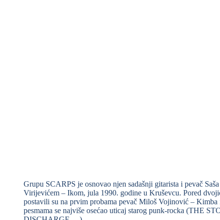
Grupu SCARPS je osnovao njen sadašnji gitarista i pevač Saša
Virijevićem – Ikom, jula 1990. godine u Kruševcu. Pored dvoji
postavili su na prvim probama pevač Miloš Vojinović – Kimba 
pesmama se najviše osećao uticaj starog punk-rocka (TH
DISCHARGE …)