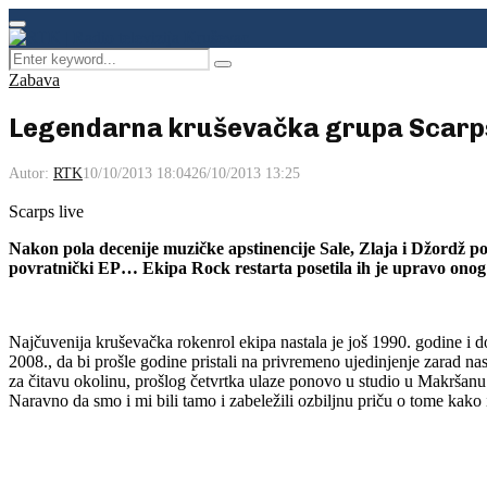
Facebook
Instagram
Youtube
Primary
Menu
Search
Pretraga
for:
Zabava
Legendarna kruševačka grupa Scarps
Autor:
RTK
10/10/2013 18:04
26/10/2013 13:25
Scarps live
Nakon pola decenije muzičke apstinencije Sale, Zlaja i Džordž po
povratnički EP… Ekipa Rock restarta posetila ih je upravo onog
Najčuvenija kruševačka rokenrol ekipa nastala je još 1990. godine i 
2008., da bi prošle godine pristali na privremeno ujedinjenje zarad
za čitavu okolinu, prošlog četvrtka ulaze ponovo u studio u Makršanu
Naravno da smo i mi bili tamo i zabeležili ozbiljnu priču o tome kako i