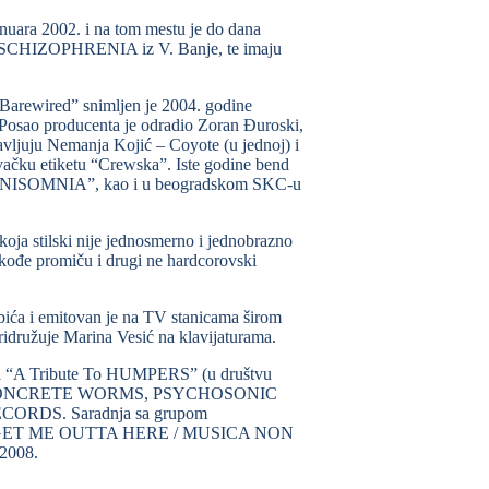
nuara 2002. i na tom mestu je do dana
m SCHIZOPHRENIA iz V. Banje, te imaju
“Barewired” snimljen je 2004. godine
Posao producenta je odradio Zoran Đuroski,
javljuju Nemanja Kojić – Coyote (u jednoj) i
vačku etiketu “Crewska”. Iste godine bend
 i “NISOMNIA”, kao i u beogradskom SKC-u
koja stilski nije jednosmerno i jednobrazno
takođe promiču i drugi ne hardcorovski
bića i emitovan je na TV stanicama širom
idružuje Marina Vesić na klavijaturama.
ji “A Tribute To HUMPERS” (u društvu
FER, CONCRETE WORMS, PSYCHOSONIC
RDS. Saradnja sa grupom
vom GET ME OUTTA HERE / MUSICA NON
2008.