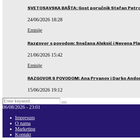
SVETOSAVSKA BAŠTA: Gost poručnik Stefan Petrovi
24/06/2026 18:28
Emisije
Razgovor s povodom: Snežana Aleksić i Nevena Pla
21/06/2026 15:42
Emisije
RAZGOVOR S POVODOM: Ana Prvanov i Darko Ando
15/06/2026 19:12
Search
Pretraga
for:
06/08/2026 - 23:01
Impresum
O nama
Marketing
Kontakt