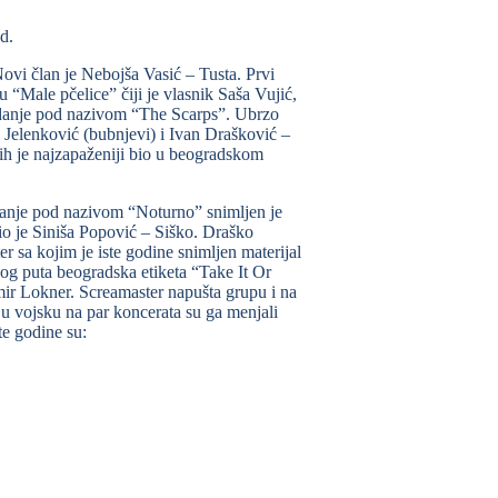
d.
ovi član je Nebojša Vasić – Tusta. Prvi
u “Male pčelice” čiji je vlasnik Saša Vujić,
zdanje pod nazivom “The Scarps”. Ubrzo
 Jelenković (bubnjevi) i Ivan Drašković –
jih je najzapaženiji bio u beogradskom
zdanje pod nazivom “Noturno” snimljen je
o je Siniša Popović – Siško. Draško
 sa kojim je iste godine snimljen materijal
og puta beogradska etiketa “Take It Or
mir Lokner. Screamaster napušta grupu i na
u vojsku na par koncerata su ga menjali
e godine su: