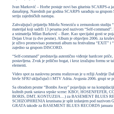
Ivan Marković – Horhe postaje novi bas gitarista SCARPS-a ja
današnjeg. Narednih par godina SCARPS sarađuju sa grupo
seriju zajedničkih nastupa.
Zahvaljujući prijatelju Milošu Neneziću u zemunskom studiju 
materijal koji sadrži 13 pesama pod nazivom “Self-command”. 
a snimatelja Milan Barković – Bare. Kao specijalni gosti se po
Dejan Utvar (u dve pesme). Album je objavljen 2006. za kruše
je uživo promovisao pomenuti album na festivalima “EXIT”
zajedno sa grupom DISCORD.
“Self-command” predstavlja autentično viđenje hardcore priče, 
postavljena. Zvuk je prilično bogat, i kroz izražajnu formu se 
elementi.
Video spot za naslovnu pesmu realizovan je u režiji Andrije Da
bivše SFRJ uključujući i MTV Adria. Avgusta 2006. grupi se pr
Sa obradom pesme “Bombs Away” pojavljuju se na kompilaci
kultnih punk sastava srpske scene: KBO!, HOSENFE
BORIS, DMT, KONTUZIJA…) za BASEMENT BLUES RECO
SCHIZOPHRENIA krunisana je split izdanjem pod nazi
GRATA takođe za BASEMENT BLUES RECORDS januara 