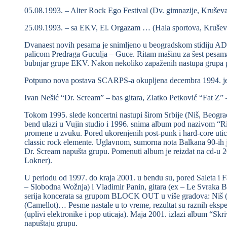
05.08.1993. – Alter Rock Ego Festival (Dv. gimnazije, Krušev
25.09.1993. – sa EKV, El. Orgazam … (Hala sportova, Krušev
Dvanaest novih pesama je snimljeno u beogradskom stidiju 
palicom Predraga Guculja – Guce. Ritam mašinu za šest pesama
bubnjar grupe EKV. Nakon nekoliko zapaženih nastupa grupa p
Potpuno nova postava SCARPS-a okupljena decembra 1994. je:
Ivan Nešić “Dr. Scream” – bas gitara, Zlatko Petković “Fat Z” 
Tokom 1995. slede koncertni nastupi širom Srbije (Niš, Beogra
bend ulazi u Vujin studio i 1996. snima album pod nazivom “R
promene u zvuku. Pored ukorenjenih post-punk i hard-core utic
classic rock elemente. Uglavnom, sumorna nota Balkana 90-ih j
Dr. Scream napušta grupu. Pomenuti album je reizdat na cd-u 2
Lokner).
U periodu od 1997. do kraja 2001. u bendu su, pored Saleta i Fa
– Slobodna Wožnja) i Vladimir Panin, gitara (ex – Le Svraka B
serija koncerata sa grupom BLOCK OUT u više gradova: Niš (
(Camellot)… Pesme nastale u to vreme, rezultat su raznih ekspe
(uplivi elektronike i pop uticaja). Maja 2001. izlazi album “Skr
napuštaju grupu.