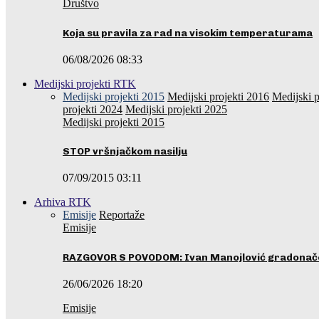
Društvo
Koja su pravila za rad na visokim temperaturama
06/08/2026 08:33
Medijski projekti RTK
Medijski projekti 2015
Medijski projekti 2016
Medijski p
projekti 2024
Medijski projekti 2025
Medijski projekti 2015
STOP vršnjačkom nasilju
07/09/2015 03:11
Arhiva RTK
Emisije
Reportaže
Emisije
RAZGOVOR S POVODOM: Ivan Manojlović gradonače
26/06/2026 18:20
Emisije