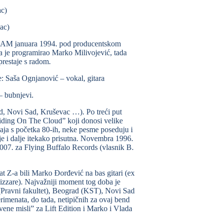
ac)
ac)
ADAM januara 1994. pod producentskom
 je programirao Marko Milivojević, tada
restaje s radom.
 Saša Ognjanović – vokal, gitara
– bubnjevi.
d, Novi Sad, Kruševac …). Po treći put
iding On The Cloud” koji donosi velike
aja s početka 80-ih, neke pesme poseduju i
e i dalje itekako prisutna. Novembra 1996.
007. za Flying Buffalo Records (vlasnik B.
t Z-a bili Marko Đorđević na bas gitari (ex
izzare). Najvažniji moment tog doba je
Pravni fakultet), Beograd (KST), Novi Sad
rimenata, do tada, netipičnih za ovaj bend
ivene misli” za Lift Edition i Marko i Vlada