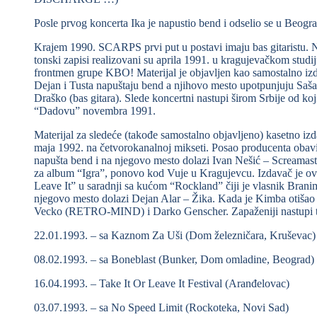
Posle prvog koncerta Ika je napustio bend i odselio se u Beogra
Krajem 1990. SCARPS prvi put u postavi imaju bas gitaristu. N
tonski zapisi realizovani su aprila 1991. u kragujevačkom studij
frontmen grupe KBO! Materijal je objavljen kao samostalno i
Dejan i Tusta napuštaju bend a njihovo mesto upotpunjuju Saša
Draško (bas gitara). Slede koncertni nastupi širom Srbije od ko
“Dadovu” novembra 1991.
Materijal za sledeće (takođe samostalno objavljeno) kasetno i
maja 1992. na četvorokanalnoj mikseti. Posao producenta obavi
napušta bend i na njegovo mesto dolazi Ivan Nešić – Screamaster
za album “Igra”, ponovo kod Vuje u Kragujevcu. Izdavač je ov
Leave It” u saradnji sa kućom “Rockland” čiji je vlasnik Brani
njegovo mesto dolazi Dejan Alar – Žika. Kada je Kimba otišao 
Vecko (RETRO-MIND) i Darko Genscher. Zapaženiji nastupi t
22.01.1993. – sa Kaznom Za Uši (Dom železničara, Kruševac)
08.02.1993. – sa Boneblast (Bunker, Dom omladine, Beograd)
16.04.1993. – Take It Or Leave It Festival (Aranđelovac)
03.07.1993. – sa No Speed Limit (Rockoteka, Novi Sad)