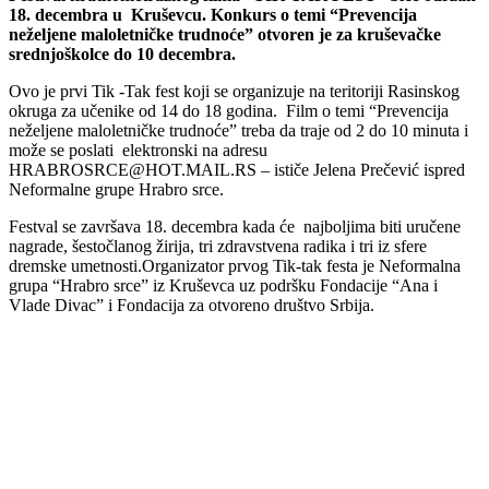
18. decembra u Kruševcu. Konkurs o temi “Prevencija
neželjene maloletničke trudnoće” otvoren je za kruševačke
srednjoškolce do 10 decembra.
Ovo je prvi Tik -Tak fest koji se organizuje na teritoriji Rasinskog
okruga za učenike od 14 do 18 godina. Film o temi “Prevencija
neželjene maloletničke trudnoće” treba da traje od 2 do 10 minuta i
može se poslati elektronski na adresu
HRABROSRCE@HOT.MAIL.RS – ističe Jelena Prečević ispred
Neformalne grupe Hrabro srce.
Festval se završava 18. decembra kada će najboljima biti uručene
nagrade, šestočlanog žirija, tri zdravstvena radika i tri iz sfere
dremske umetnosti.Organizator prvog Tik-tak festa je Neformalna
grupa “Hrabro srce” iz Kruševca uz podršku Fondacije “Ana i
Vlade Divac” i Fondacija za otvoreno društvo Srbija.