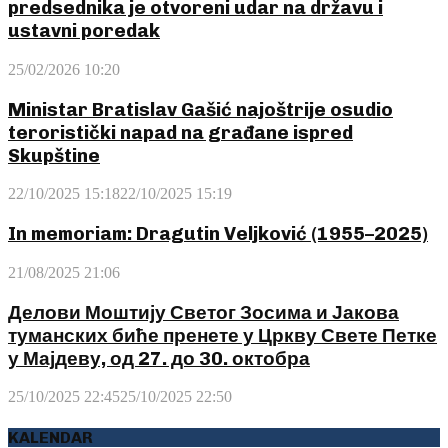
predsednika je otvoreni udar na državu i
ustavni poredak
25/02/2026 10:20
Ministar Bratislav Gašić najoštrije osudio
teroristički napad na građane ispred
Skupštine
22/10/2025 15:18
22/10/2025 15:19
In memoriam: Dragutin Veljković (1955–2025)
21/08/2025 21:06
Делови Моштију Светог Зосима и Јакова
туманских биће пренете у Цркву Свете Петке
у Мајдеву, од 27. до 30. октобра
25/10/2025 22:45
25/10/2025 22:50
KALENDAR