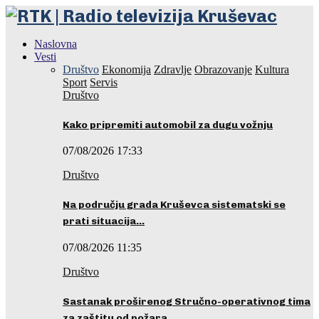
Naslovna
Vesti
Društvo
Ekonomija
Zdravlje
Obrazovanje
Kultura
Sport
Servis
Društvo
Kako pripremiti automobil za dugu vožnju
07/08/2026 17:33
Društvo
Na području grada Kruševca sistematski se
prati situacija…
07/08/2026 11:35
Društvo
Sastanak proširenog Stručno-operativnog tima
za zaštitu od požara