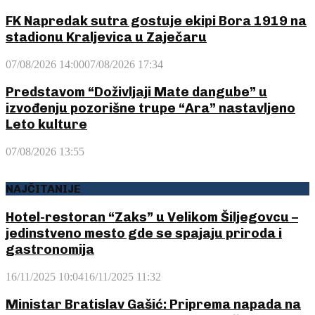
FK Napredak sutra gostuje ekipi Bora 1919 na
stadionu Kraljevica u Zaječaru
07/08/2026 14:00
07/08/2026 17:34
Predstavom “Doživljaji Mate dangube” u
izvođenju pozorišne trupe “Ara” nastavljeno
Leto kulture
07/08/2026 13:55
NAJČITANIJE
Hotel-restoran “Zaks” u Velikom Šiljegovcu –
jedinstveno mesto gde se spajaju priroda i
gastronomija
16/11/2025 10:04
16/11/2025 11:32
Ministar Bratislav Gašić: Priprema napada na