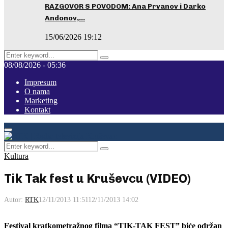
RAZGOVOR S POVODOM: Ana Prvanov i Darko
Andonov,…
15/06/2026 19:12
Search
Pretraga
for:
08/08/2026 - 05:36
Impresum
O nama
Marketing
Kontakt
Facebook
Instagram
Youtube
Primary
Menu
Search
Pretraga
for:
Kultura
Tik Tak fest u Kruševcu (VIDEO)
Autor:
RTK
12/11/2013 11:51
12/11/2013 14:02
Festival kratkometražnog filma “TIK-TAK FEST” biće održan