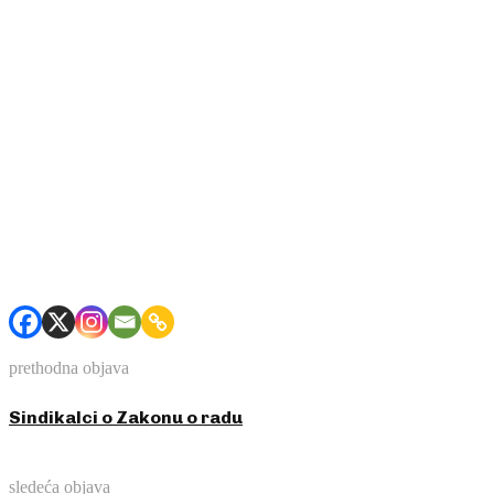
prethodna objava
Sindikalci o Zakonu o radu
sledeća objava