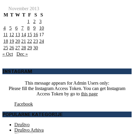
November 2013
M
T
W
T
F
S
S
1
2
3
4
5
6
7
8
9
10
11
12
13
14
15
16
17
18
19
20
21
22
23
24
25
26
27
28
29
30
« Oct
Dec »
INSTAGRAM
This message appears for Admin Users only:
Please fill the Instagram Access Token. You can get Instagram
Access Token by go to
this page
Facebook
POPULARNE KATEGORIJE
Društvo
Društvo Arhiva