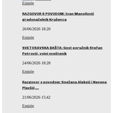
Emisije
RAZGOVOR S POVODOM: Ivan Manojlović
gradonačelnik Kruševca
26/06/2026 18:20
Emisije
SVETOSAVSKA BAŠTA: Gost poručnik Stefan
Petrović, vojni sveštenik
24/06/2026 18:28
Emisije
Razgovor s povodom: Snežana Aleksić i Nevena
Plavšić,…
21/06/2026 15:42
Emisije