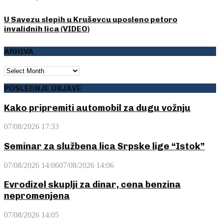
U Savezu slepih u Kruševcu uposleno petoro
invalidnih lica (VIDEO)
ARHIVA
ARHIVA
POSLEDNJE OBJAVE
Kako pripremiti automobil za dugu vožnju
07/08/2026 17:33
Seminar za službena lica Srpske lige “Istok”
07/08/2026 14:06
07/08/2026 14:06
Evrodizel skuplji za dinar, cena benzina
nepromenjena
07/08/2026 14:05