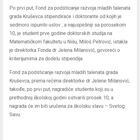
Po prvi put, Fond za podsticanje razvoja mladih talenata
grada Kruševca stipendiraće i doktorante od kojih je
sedmoro ispunilo uslov , a najuspešniji sa porosekom
10, je student prve godine doktorskih studija na
Matematičkom fakultetu u Nišu, Miloš Petrović, istakla
je direktorka Fonda dr Jelena Milanović, govoreći o
kriterijumima za dodelu stipendija.
Fond za podsticanje razvoja mladih talenata grada
Kruševca, prema rečima direktorke dr Jelene Milanović,
takođe, po prvi put, nagradiće studente koji su u
prethodnoj školskoj godini ostvarili prosek 10, a
nagrada će im biti uručena za školsku slavu – Svetog
Savu.