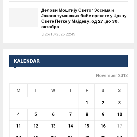
Делови Моштију Светог Зосима и
Јакова туманских биће пренете у Цркву
Свете Петке у Мајдеву, од 27. до 30.
октобра
25/10/2025 22:45
KALENDAR
November 2013
M
T
W
T
F
S
S
1
2
3
4
5
6
7
8
9
10
11
12
13
14
15
16
17