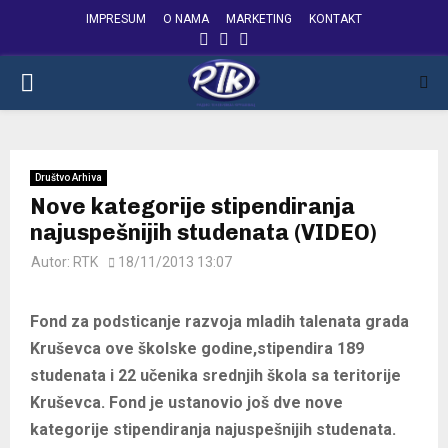
IMPRESUM
O NAMA
MARKETING
KONTAKT
FACEBOOK
INSTAGRAM
YOUTUBE
PRIMARY
MENU
Društvo Arhiva
Nove kategorije stipendiranja
najuspešnijih studenata (VIDEO)
Autor:
RTK
18/11/2013 13:07
Fond za podsticanje razvoja mladih talenata grada
Kruševca ove
š
kolske godine,stipendira 189
studenata i 22 učenika srednjih škola sa teritorije
Kruševca. Fond je ustanovio još dve nove
kategorije stipendiranja najuspešnijih studenata.