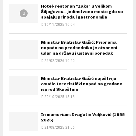
Hotel-restoran “Zaks” u Velikom
Šiljegovcu – jedinstveno mesto gde se
spajaju priroda i gastronomija
16/11/2025 10:04
Ministar Bratislav Gašić: Priprema
napada na predsednika je otvoreni
udar na državu i ustavni poredak
25/02/2026 10:20
Ministar Bratislav Gašić najoštrije
osudio teroristički napad na građane
ispred Skupštine
22/10/2025 15:18
In memoriam: Dragutin Veljković (1955–
2025)
21/08/2025 21:06