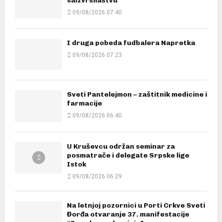
saizvršilaštvu
09/08/2026 07:40
I druga pobeda fudbalera Napretka
09/08/2026 07:23
Sveti Pantelejmon – zaštitnik medicine i
farmacije
09/08/2026 06:40
U Kruševcu održan seminar za
posmatrače i delegate Srpske lige
Istok
09/08/2026 06:29
Na letnjoj pozornici u Porti Crkve Sveti
Đorđa otvaranje 37. manifestacije