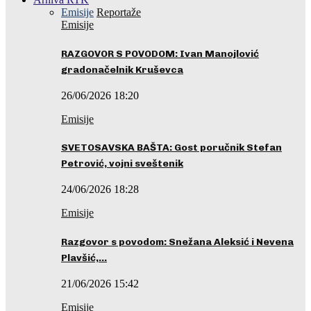
Emisije
Reportaže
Emisije
RAZGOVOR S POVODOM: Ivan Manojlović
gradonačelnik Kruševca
26/06/2026 18:20
Emisije
SVETOSAVSKA BAŠTA: Gost poručnik Stefan
Petrović, vojni sveštenik
24/06/2026 18:28
Emisije
Razgovor s povodom: Snežana Aleksić i Nevena
Plavšić,…
21/06/2026 15:42
Emisije