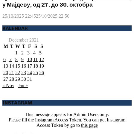
у Мајдеву, од 27. до 30. октобра
25/10/2025 22:45
25/10/2025 22:50
KALENDAR
December 2021
M
T
W
T
F
S
S
1
2
3
4
5
6
7
8
9
10
11
12
13
14
15
16
17
18
19
20
21
22
23
24
25
26
27
28
29
30
31
« Nov
Jan »
INSTAGRAM
This message appears for Admin Users only:
Please fill the Instagram Access Token. You can get Instagram
Access Token by go to
this page