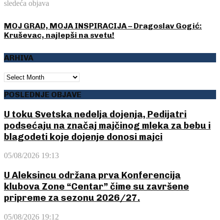
sledeća objava
MOJ GRAD, MOJA INSPIRACIJA – Dragoslav Gogić:
Kruševac, najlepši na svetu!
ARHIVA
ARHIVA
POSLEDNJE OBJAVE
U toku Svetska nedelja dojenja, Pedijatri
podsećaju na značaj majčinog mleka za bebu i
blagodeti koje dojenje donosi majci
05/08/2026 19:13
U Aleksincu održana prva Konferencija
klubova Zone “Centar” čime su završene
pripreme za sezonu 2026/27.
05/08/2026 19:12