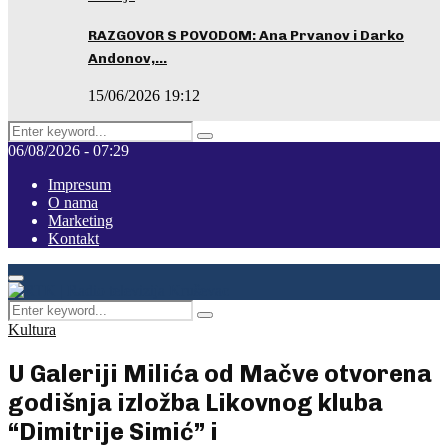
RAZGOVOR S POVODOM: Ana Prvanov i Darko
Andonov,…
15/06/2026 19:12
Search
Pretraga
for:
06/08/2026 - 07:29
Impresum
O nama
Marketing
Kontakt
Facebook
Instagram
Youtube
Primary
Menu
Search
Pretraga
for:
Kultura
U Galeriji Milića od Mačve otvorena
godišnja izložba Likovnog kluba
“Dimitrije Simić” i