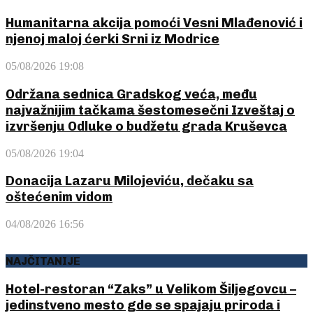
Humanitarna akcija pomoći Vesni Mlađenović i
njenoj maloj ćerki Srni iz Modrice
05/08/2026 19:08
Održana sednica Gradskog veća, među
najvažnijim tačkama šestomesečni Izveštaj o
izvršenju Odluke o budžetu grada Kruševca
05/08/2026 19:04
Donacija Lazaru Milojeviću, dečaku sa
oštećenim vidom
04/08/2026 16:56
NAJČITANIJE
Hotel-restoran “Zaks” u Velikom Šiljegovcu –
jedinstveno mesto gde se spajaju priroda i