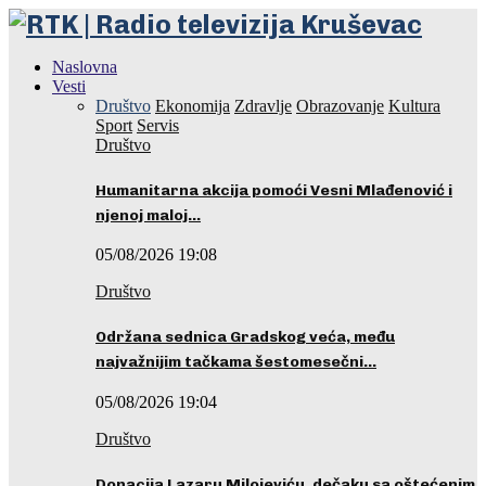
Naslovna
Vesti
Društvo
Ekonomija
Zdravlje
Obrazovanje
Kultura
Sport
Servis
Društvo
Humanitarna akcija pomoći Vesni Mlađenović i
njenoj maloj…
05/08/2026 19:08
Društvo
Održana sednica Gradskog veća, među
najvažnijim tačkama šestomesečni…
05/08/2026 19:04
Društvo
Donacija Lazaru Milojeviću, dečaku sa oštećenim