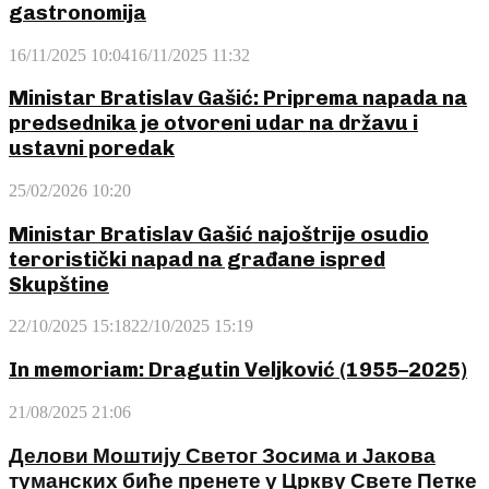
gastronomija
16/11/2025 10:04
16/11/2025 11:32
Ministar Bratislav Gašić: Priprema napada na
predsednika je otvoreni udar na državu i
ustavni poredak
25/02/2026 10:20
Ministar Bratislav Gašić najoštrije osudio
teroristički napad na građane ispred
Skupštine
22/10/2025 15:18
22/10/2025 15:19
In memoriam: Dragutin Veljković (1955–2025)
21/08/2025 21:06
Делови Моштију Светог Зосима и Јакова
туманских биће пренете у Цркву Свете Петке