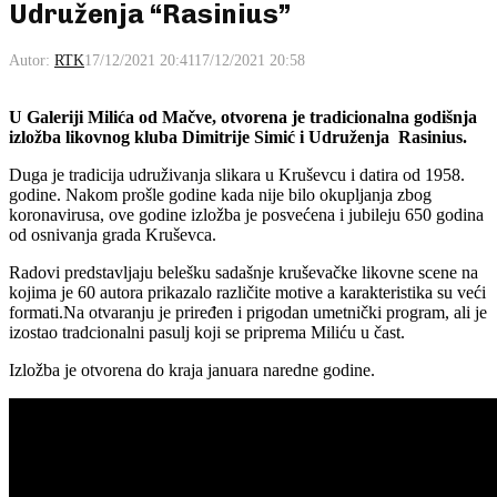
Udruženja “Rasinius”
Autor:
RTK
17/12/2021 20:41
17/12/2021 20:58
U Galeriji Milića od Mačve, otvorena je tradicionalna godišnja
izložba likovnog kluba Dimitrije Simić i Udruženja Rasinius.
Duga je tradicija udruživanja slikara u Kruševcu i datira od 1958.
godine. Nakom prošle godine kada nije bilo okupljanja zbog
koronavirusa, ove godine izložba je posvećena i jubileju 650 godina
od osnivanja grada Kruševca.
Radovi predstavljaju belešku sadašnje kruševačke likovne scene na
kojima je 60 autora prikazalo različite motive a karakteristika su veći
formati.Na otvaranju je priređen i prigodan umetnički program, ali je
izostao tradcionalni pasulj koji se priprema Miliću u čast.
Izložba je otvorena do kraja januara naredne godine.