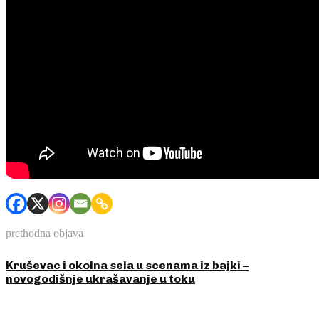
prethodna objava
Kruševac i okolna sela u scenama iz bajki –
novogodišnje ukrašavanje u toku