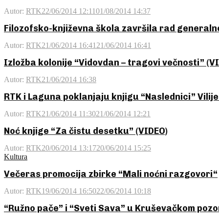
Autor:
RTK
22/06/2014 12:11
01/08/2014 14:37
Filozofsko-književna škola završila rad general
Autor:
RTK
21/06/2014 16:41
21/06/2014 16:41
Izložba kolonije “Vidovdan – tragovi večnosti” (V
Autor:
RTK
21/06/2014 16:38
RTK i Laguna poklanjaju knjigu “Naslednici” Vili
Autor:
RTK
21/06/2014 11:30
21/06/2014 12:21
Noć knjige “Za čistu desetku” (VIDEO)
Autor:
RTK
20/06/2014 13:17
20/06/2014 15:25
Kultura
Večeras promocija zbirke “Mali noćni razgovori“
Autor:
RTK
19/06/2014 16:50
22/06/2014 10:18
“Ružno pače” i “Sveti Sava” u Kruševačkom pozor