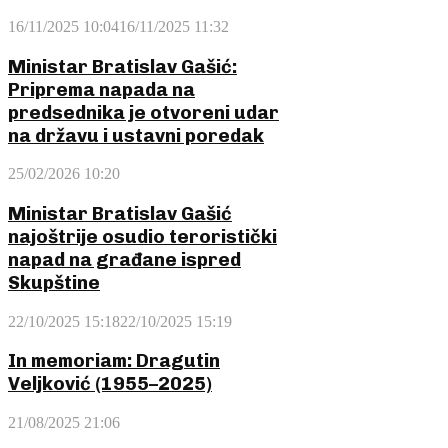
16/11/2025 10:04
16/11/2025 11:32
Ministar Bratislav Gašić:
Priprema napada na
predsednika je otvoreni udar
na državu i ustavni poredak
25/02/2026 10:20
Ministar Bratislav Gašić
najoštrije osudio teroristički
napad na građane ispred
Skupštine
22/10/2025 15:18
22/10/2025 15:19
In memoriam: Dragutin
Veljković (1955–2025)
21/08/2025 21:06