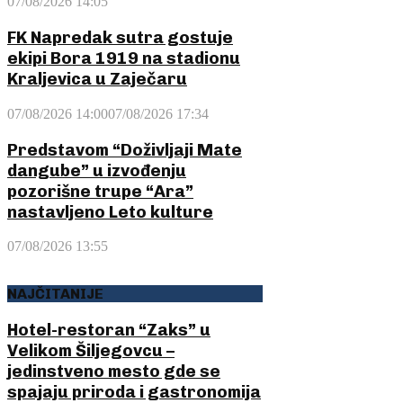
07/08/2026 14:05
FK Napredak sutra gostuje
ekipi Bora 1919 na stadionu
Kraljevica u Zaječaru
07/08/2026 14:00
07/08/2026 17:34
Predstavom “Doživljaji Mate
dangube” u izvođenju
pozorišne trupe “Ara”
nastavljeno Leto kulture
07/08/2026 13:55
NAJČITANIJE
Hotel-restoran “Zaks” u
Velikom Šiljegovcu –
jedinstveno mesto gde se
spajaju priroda i gastronomija