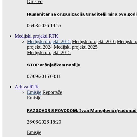
Društvo
Humanitarna organizacija Graditelji mira ove godi
06/08/2026 19:55
Medijski projekti RTK
Medijski projekti 2015
Medijski projekti 2016
Medijski p
projekti 2024
Medijski projekti 2025
Medijski projekti 2015
STOP vršnjačkom nasilju
07/09/2015 03:11
Arhiva RTK
Emisije
Reportaže
Emisije
RAZGOVOR S POVODOM: Ivan Manojlović gradonače
26/06/2026 18:20
Emisije