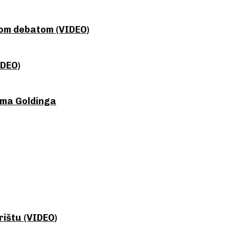
nom debatom (VIDEO)
IDEO)
jema Goldinga
ištu (VIDEO)