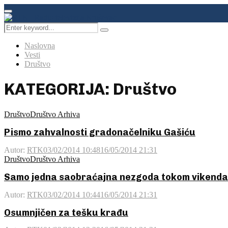
Facebook
Instagram
Youtube
Primary
Menu
Search
Pretraga
for:
Naslovna
Vesti
Društvo
KATEGORIJA: Društvo
Društvo
Društvo Arhiva
Pismo zahvalnosti gradonačelniku Gašiću
Autor:
RTK
03/02/2014 10:48
16/05/2014 21:31
Društvo
Društvo Arhiva
Samo jedna saobraćajna nezgoda tokom vikenda
Autor:
RTK
03/02/2014 10:44
16/05/2014 21:31
Osumnjičen za tešku krađu