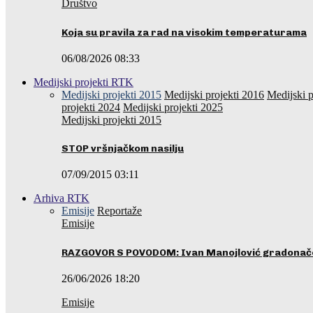
Društvo
Koja su pravila za rad na visokim temperaturama
06/08/2026 08:33
Medijski projekti RTK
Medijski projekti 2015
Medijski projekti 2016
Medijski p
projekti 2024
Medijski projekti 2025
Medijski projekti 2015
STOP vršnjačkom nasilju
07/09/2015 03:11
Arhiva RTK
Emisije
Reportaže
Emisije
RAZGOVOR S POVODOM: Ivan Manojlović gradonače
26/06/2026 18:20
Emisije