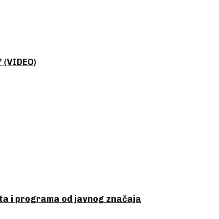
” (VIDEO)
ata i programa od javnog značaja