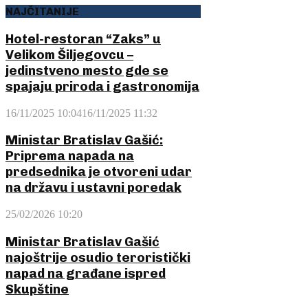
NAJČITANIJE
Hotel-restoran “Zaks” u
Velikom Šiljegovcu –
jedinstveno mesto gde se
spajaju priroda i gastronomija
16/11/2025 10:04
16/11/2025 11:32
Ministar Bratislav Gašić:
Priprema napada na
predsednika je otvoreni udar
na državu i ustavni poredak
25/02/2026 10:20
Ministar Bratislav Gašić
najoštrije osudio teroristički
napad na građane ispred
Skupštine