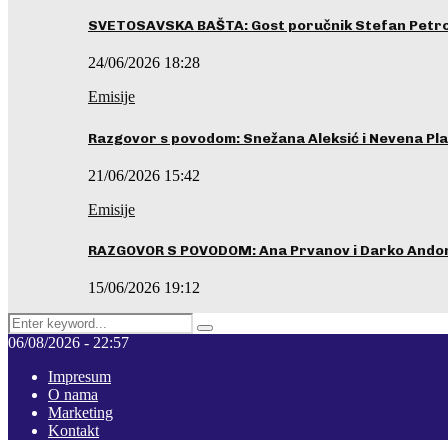
SVETOSAVSKA BAŠTA: Gost poručnik Stefan Petrovi
24/06/2026 18:28
Emisije
Razgovor s povodom: Snežana Aleksić i Nevena Pla
21/06/2026 15:42
Emisije
RAZGOVOR S POVODOM: Ana Prvanov i Darko Ando
15/06/2026 19:12
Search
Pretraga
for:
06/08/2026 - 22:57
Impresum
O nama
Marketing
Kontakt