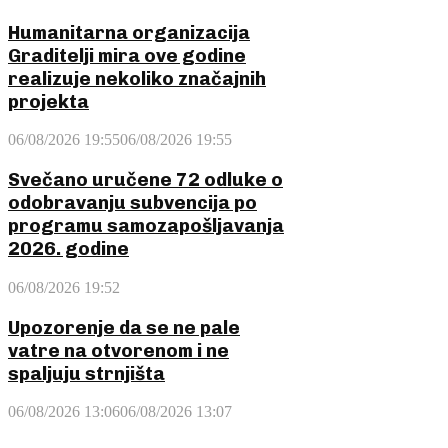
Humanitarna organizacija
Graditelji mira ove godine
realizuje nekoliko značajnih
projekta
06/08/2026 19:55
06/08/2026 19:55
Svečano uručene 72 odluke o
odobravanju subvencija po
programu samozapošljavanja
2026. godine
06/08/2026 19:52
Upozorenje da se ne pale
vatre na otvorenom i ne
spaljuju strnjišta
06/08/2026 13:06
06/08/2026 13:07