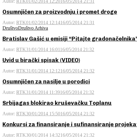
Autor:
RTK
01/02/2014 12:20
16/05/2014 21:31
Osumnjičen za proizvodnju i promet droge
Autor:
RTK
01/02/2014 12:14
16/05/2014 21:31
Društvo
Društvo Arhiva
Bratislav Gašić u emisiji “Pitajte gradonačelnika
Autor:
RTK
31/01/2014 16:01
16/05/2014 21:32
Uvid u birački spisak (VIDEO)
Autor:
RTK
31/01/2014 12:12
16/05/2014 21:32
Osumnjičen za nasilje u porodici
Autor:
RTK
31/01/2014 11:39
16/05/2014 21:32
Srbijagas blokirao kruševačku Toplanu
Autor:
RTK
30/01/2014 15:50
16/05/2014 21:32
Konkursi za finansiranje i sufinansiranje projek
Autor:
RTK
30/01/2014 14:32
16/05/2014 21:32