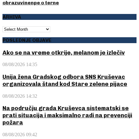
obrazuvinenpe o terne
ARHIVA
ARHIVA
POSLEDNJE OBJAVE
Ako se na vreme otkrije, melanom je izlečiv
08/08/2026 14:35
Unija žena Gradskog odbora SNS Kruševac
organizovala štand kod Stare zelene pijace
08/08/2026 14:32
Na području grada Kruševca sistematski se
prati situacija i maksimalno radi na prevenciji
požara
08/08/2026 09:42