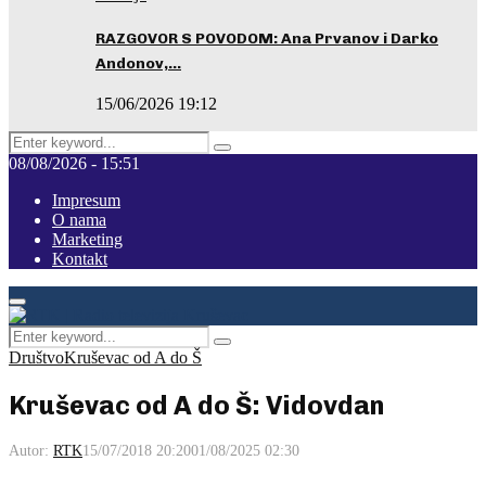
RAZGOVOR S POVODOM: Ana Prvanov i Darko
Andonov,…
15/06/2026 19:12
Search
Pretraga
for:
08/08/2026 - 15:51
Impresum
O nama
Marketing
Kontakt
Facebook
Instagram
Youtube
Primary
Menu
Search
Pretraga
for:
Društvo
Kruševac od A do Š
Kruševac od A do Š: Vidovdan
Autor:
RTK
15/07/2018 20:20
01/08/2025 02:30