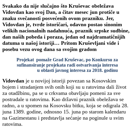
Svakako da nije slučajno što Kruševac obeležava
Vidovdan kao svoj Dan, a čitav mesec jun protiče u
znaku svečanosti posvećenih ovom prazniku. Jer,
Vidovdan je, tvrde istoričari, odavno postao sinonim
velikih nacionalnih nadahnuća, praznik srpske sudbine,
dan naših pobeda i poraza, jedan od najdramatičnijih
datuma u našoj istoriji… Pritom Kruševljani vide i
posebu vezu ovog dana sa svojim gradom
Projekat pomaže Grad Kruševac, po Konkursu za
sufinansiranje projekata radi ostvarivanja interesa
u oblasti javnog interesa za 2018. godinu
Vidovdan
je u novijoj istoriji povezan sa Kosovskim
bojem i stradanjem svih onih koji su u ratovima dali život
za otadžbinu, pa se u crkvama obavljaju pomeni za sve
postradale u ratovima. Kao državni praznik obeležava se
radno, a u spomen na Kosovsku bitku, koja se odigrala 28.
juna 1389. godine, odnosno 15. juna po starom kalendaru
na Gazimestanu i predstavlja sećanje na poginule u svim
ratovima.