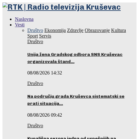
Naslovna
Vesti
Društvo
Ekonomija
Zdravlje
Obrazovanje
Kultura
Sport
Servis
Društvo
Unija žena Gradskog odbora SNS Kruševac
organizovala štand…
08/08/2026 14:32
Društvo
Na području grada Kruševca sistematski se
prati situacija…
08/08/2026 09:42
Društvo
Kupališna sezona jedna od uspešnijih na