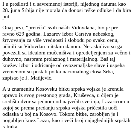
I u prošlosti i u savremenoj istoriji, nijednog datuma kao
28. juna Srbija nije morala da donosi teške odluke i da bira
put.
Onaj prvi, “preteča” svih naših Vidovdana, bio je pre
ravno 629 godina. Lazarev izbor Carstva nebeskog,
žrtvovanja za više vrednosti i slobodu po svaku cenu,
učinili su Vidovdan mitskim danom. Neraskidivo su ga
povezali sa idealom mučeništva i opredeljenjem za večno i
duhovno, naspram prolaznog i materijalnog. Baš taj
knežev izbor i odricanje od ovozemaljske slave i uspeha
vremenom su postali potka nacionalnog etosa Srba,
zapisao je J. Matijević.
A u znamenitu Kosovsku bitku srpska vojska je krenula
upravo iz svog prestonog grada, Kruševca, u čijem je
središtu dvor sa jednom od najvećih svetinja, Lazaricom u
kojoj se prema predanju srpska vojska pričestila uoči
odlaska u boj na Kosovo. Tokom bitke, zarobljen je i
pogubljen knez Lazar, kao i veći broj najuglednijih srpskih
ratnika.