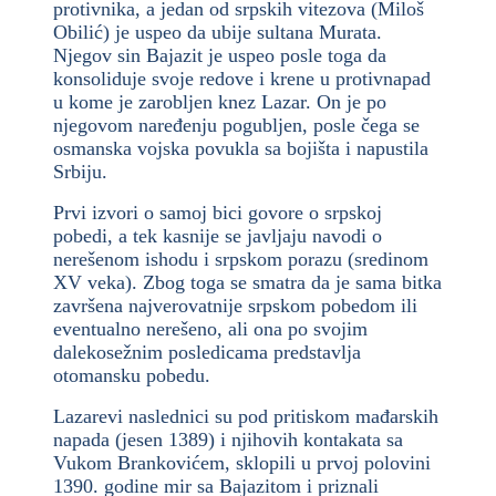
protivnika, a jedan od srpskih vitezova (Miloš
Obilić) je uspeo da ubije sultana Murata.
Njegov sin Bajazit je uspeo posle toga da
konsoliduje svoje redove i krene u protivnapad
u kome je zarobljen knez Lazar. On je po
njegovom naređenju pogubljen, posle čega se
osmanska vojska povukla sa bojišta i napustila
Srbiju.
Prvi izvori o samoj bici govore o srpskoj
pobedi, a tek kasnije se javljaju navodi o
nerešenom ishodu i srpskom porazu (sredinom
XV veka). Zbog toga se smatra da je sama bitka
završena najverovatnije srpskom pobedom ili
eventualno nerešeno, ali ona po svojim
dalekosežnim posledicama predstavlja
otomansku pobedu.
Lazarevi naslednici su pod pritiskom mađarskih
napada (jesen 1389) i njihovih kontakata sa
Vukom Brankovićem, sklopili u prvoj polovini
1390. godine mir sa Bajazitom i priznali