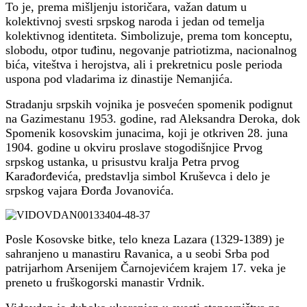
To je, prema mišljenju istoričara, važan datum u
kolektivnoj svesti srpskog naroda i jedan od temelja
kolektivnog identiteta. Simbolizuje, prema tom konceptu,
slobodu, otpor tuđinu, negovanje patriotizma, nacionalnog
bića, viteštva i herojstva, ali i prekretnicu posle perioda
uspona pod vladarima iz dinastije Nemanjića.
Stradanju srpskih vojnika je posvećen spomenik podignut
na Gazimestanu 1953. godine, rad Aleksandra Deroka, dok
Spomenik kosovskim junacima, koji je otkriven 28. juna
1904. godine u okviru proslave stogodišnjice Prvog
srpskog ustanka, u prisustvu kralja Petra prvog
Karađorđevića, predstavlja simbol Kruševca i delo je
srpskog vajara Đorđa Jovanovića.
Posle Kosovske bitke, telo kneza Lazara (1329-1389) je
sahranjeno u manastiru Ravanica, a u seobi Srba pod
patrijarhom Arsenijem Čarnojevićem krajem 17. veka je
preneto u fruškogorski manastir Vrdnik.