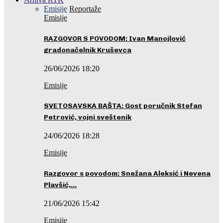
Emisije
Reportaže
Emisije
RAZGOVOR S POVODOM: Ivan Manojlović
gradonačelnik Kruševca
26/06/2026 18:20
Emisije
SVETOSAVSKA BAŠTA: Gost poručnik Stefan
Petrović, vojni sveštenik
24/06/2026 18:28
Emisije
Razgovor s povodom: Snežana Aleksić i Nevena
Plavšić,…
21/06/2026 15:42
Emisije