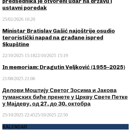
predsednika je otvoreni udar na državu i
ustavni poredak
25/02/2026 10:20
Ministar Bratislav Gašić najoštrije osudio
teroristički napad na građane ispred
Skupštine
22/10/2025 15:18
22/10/2025 15:19
In memoriam: Dragutin Veljković (1955–2025)
21/08/2025 21:06
Делови Моштију Светог Зосима и Јакова
туманских биће пренете у Цркву Свете Петке
у Мајдеву, од 27. до 30. октобра
25/10/2025 22:45
25/10/2025 22:50
KALENDAR