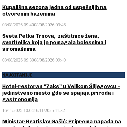
Kupališna sezona jedna od uspešnijih na
otvorenim bazenima
08/08/2026 09:40
08/08/2026 09:46
Sveta Petka Trnova, zaštitnice žena,
svetiteljka koja je pomagala bolesnima i
siromašnima
08/08/2026 09:30
08/08/2026 09:40
NAJČITANIJE
Hotel-restoran “Zaks” u Velikom Šiljegovcu –
jedinstveno mesto gde se spajaju priroda i
gastronomija
16/11/2025 10:04
16/11/2025 11:32
Ministar Bratislav Gašić: Priprema napada na