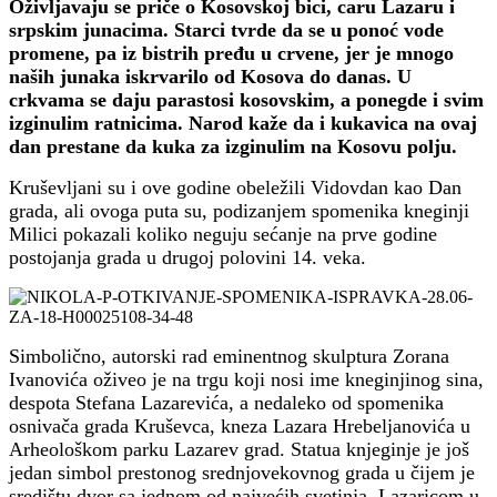
Oživljavaju se priče o Kosovskoj bici, caru Lazaru i
srpskim junacima. Starci tvrde da se u ponoć vode
promene, pa iz bistrih pređu u crvene, jer je mnogo
naših junaka iskrvarilo od Kosova do danas. U
crkvama se daju parastosi kosovskim, a ponegde i svim
izginulim ratnicima. Narod kaže da i kukavica na ovaj
dan prestane da kuka za izginulim na Kosovu polju.
Kruševljani su i ove godine obeležili Vidovdan kao Dan
grada, ali ovoga puta su, podizanjem spomenika kneginji
Milici pokazali koliko neguju sećanje na prve godine
postojanja grada u drugoj polovini 14. veka.
Simbolično, autorski rad eminentnog skulptura Zorana
Ivanovića oživeo je na trgu koji nosi ime kneginjinog sina,
despota Stefana Lazarevića, a nedaleko od spomenika
osnivača grada Kruševca, kneza Lazara Hrebeljanovića u
Arheološkom parku Lazarev grad. Statua knjeginje je još
jedan simbol prestonog srednjovekovnog grada u čijem je
središtu dvor sa jednom od najvećih svetinja, Lazaricom u