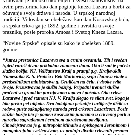
Vidovdan je duboko ukorenjen u svesti stanovništva na
ovim prostorima kao dan pogibije kneza Lazara u borbi za
očuvanje svoje države i naroda. U srpskoj narodnoj
tradiciji, Vidovdan se obeležava kao dan Kosovskog boja,
a srpska crkva ga je 1892. godine i uvrstila u svoje
praznike, posle proroka Amosa i Svetog Kneza Lazara.
“Novine Srpske” opisale su kako je obeležen 1889.
godine:
“Jutros prestonica Lazareva sva u crnini osvanula. Tih i svečan
izgled varoši divno prikladan znamenu dana. Oko 9 sati je počela
služba božija. NJ. Veličanstvo Kralj u pratnji g.g. Kraljevskih
Namesnika K. S. Protića i Beli Markovića, sviju članova vlade s
predsednikom ministarstva g. Grujićem na čelu, i visoke svite
Svoje, Prisustvovao je službi božijoj. Prigodni trenuci službe
praćeni su gromkim pucnjavama topova i pušaka. Oko crkve
Lazareve i pred stanom NJ. V. Kralja slegao se silan svet, koga je
bilo preko pet hiljada. Dva bataljona pešadije i artiljerije dičili su
redove guste sakupljenog naroda pred crkvom Lazaricom. Posle
službe božije bio je pomen kosovskim junacima u crkvenoj porti u
naročito sagrađenom i crninom ukrašenom paviljonu.
Činodejstvovao je g. mitropolit Mihailo s episkopom Jeronimom i
mnogobrojnim sveštenstvom, uz pratnju divnih crkvenih pesama