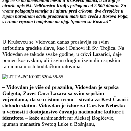
koji će se na obeleženom mestu u Kruševcu podići, a za koji je
otvorio upis NJ. Veličanstvo Kralj s prilogom od 2.500 dinara. Za
vreme polaganja temelja a i ujutru pred crkvom, dve devojčice u
lepom narodnom odelu prodavahu male kite cveća s Kosova Polja,
s crnom vrpcom i natpisom na njoj: Spomen sa Kosova!”
U Kruševcu se Vidovdan danas proslavlja sa svim
atributima gradske slave, kao i Duhovi ili Sv. Trojica. Na
Vidovdan se takođe svake godine, u crkvi Lazarici, daje
pomen kosovskim, ali i svim drugim izginulim srpskim
ratnicima u oslobodilačkim ratovima.
– Vidovdan je više od praznika, Vidovdan je srpska
Golgota, Zavet Cara Lazara sa svim srpskim
vojvodama, da se u istom trenu – strada za Krst Časni i
slobodu zlatnu. Vidovdan je izbor za Carstvo Nebesko
u večnosti i dostojanstvo čuvanja nacionalne kulture i
identiteta – kaže a
rhimandrit mr Aleksej Bogićević,
iguman manastira Svetog Luke u Bošnjanu,