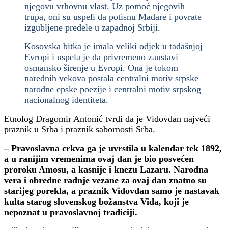
njegovu vrhovnu vlast. Uz pomoć njegovih
trupa, oni su uspeli da potisnu Mađare i povrate
izgubljene predele u zapadnoj Srbiji.
Kosovska bitka je imala veliki odjek u tadašnjoj
Evropi i uspela je da privremeno zaustavi
osmansko širenje u Evropi. Ona je tokom
narednih vekova postala centralni motiv srpske
narodne epske poezije i centralni motiv srpskog
nacionalnog identiteta.
Etnolog Dragomir Antonić tvrdi da je Vidovdan najveći
praznik u Srba i praznik sabornosti Srba.
– Pravoslavna crkva ga je uvrstila u kalendar tek 1892,
a u ranijim vremenima ovaj dan je bio posvećen
proroku Amosu, a kasnije i knezu Lazaru. Narodna
vera i obredne radnje vezane za ovaj dan znatno su
starijeg porekla, a praznik Vidovdan samo je nastavak
kulta starog slovenskog božanstva Vida, koji je
nepoznat u pravoslavnoj tradiciji.