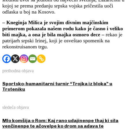
kojoj se prema predanju srpska vojska pričestila uoči
odlaska u boj na Kosovo.
– Kneginja Milica je svojim divnim majčinskim
primerom pokazala našem rodu kako je časno i veliko
biti majka, a ona je bila majka osmoro dece –
rekao je
patrijarh srpski Irinej, koji je osveštao spomenik na
rekonstruisanom trgu.
prethodna objava
Sportsko-humanitarni turnir “Trojka iz bloka” u
Trsteniku
sledeća objava
Mlo komšija o Rom: Kaj rano udajinenpe thaj ki sila
venčinenpe te ačovelpe ko drom sa adava te