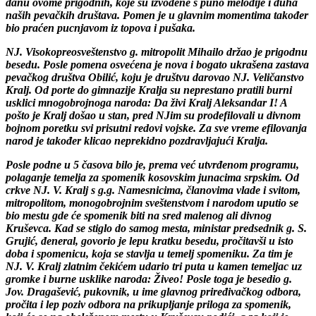
danu ovome prigodnih, koje su izvođene s puno melodije i duha
naših pevačkih društava. Pomen je u glavnim momentima također
bio praćen pucnjavom iz topova i pušaka.
NJ. Visokopreosveštenstvo g. mitropolit Mihailo držao je prigodnu
besedu. Posle pomena osvećena je nova i bogato ukrašena zastava
pevačkog društva Obilić, koju je društvu darovao NJ. Veličanstvo
Kralj. Od porte do gimnazije Kralja su neprestano pratili burni
usklici mnogobrojnoga naroda: Da živi Kralj Aleksandar I! A
pošto je Kralj došao u stan, pred NJim su prodefilovali u divnom
bojnom poretku svi prisutni redovi vojske. Za sve vreme efilovanja
narod je također klicao neprekidno pozdravljajući Kralja.
Posle podne u 5 časova bilo je, prema već utvrđenom programu,
polaganje temelja za spomenik kosovskim junacima srpskim. Od
crkve NJ. V. Kralj s g.g. Namesnicima, članovima vlade i svitom,
mitropolitom, monogobrojnim sveštenstvom i narodom uputio se
bio mestu gde će spomenik biti na sred malenog ali divnog
Kruševca. Kad se stiglo do samog mesta, ministar predsednik g. S.
Grujić, đeneral, govorio je lepu kratku besedu, pročitavši u isto
doba i spomenicu, koja se stavlja u temelj spomeniku. Za tim je
NJ. V. Kralj zlatnim čekićem udario tri puta u kamen temeljac uz
gromke i burne usklike naroda: Živeo! Posle toga je besedio g.
Jov. Dragašević, pukovnik, u ime glavnog priređivačkog odbora,
pročita i lep poziv odbora na prikupljanje priloga za spomenik,