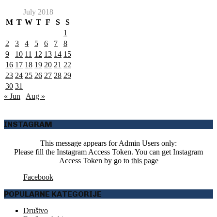
July 2018
M
T
W
T
F
S
S
1
2
3
4
5
6
7
8
9
10
11
12
13
14
15
16
17
18
19
20
21
22
23
24
25
26
27
28
29
30
31
« Jun
Aug »
INSTAGRAM
This message appears for Admin Users only:
Please fill the Instagram Access Token. You can get Instagram
Access Token by go to
this page
Facebook
POPULARNE KATEGORIJE
Društvo