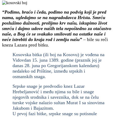
“Pođimo, braćo i čeda, pođimo na podvig koji je pred
nama, ugledajmo se na nagradodavca Hrista. Smrću
poslužimo dužnosti, prolijmo krv našu, iskupimo život
smrću i dajmo udove naših tela nepoštedno za otačastvo
naše, a Bog će se svakako smilovati na ostatke naše i
neće istrebiti do kraja rod i zemlju našu”
– bile su reči
kneza Lazara pred bitku.
Kosovska bitka (ili boj na Kosovu) je vođena na
Vidovdan 15. juna 1389. godine (praznik joj je
danas 28. juna po Gregorijanskom kalendaru)
nedaleko od Prištine, između srpskih i
osmanskih snaga.
Srpske snage je predvodio knez Lazar
Hrebeljanović i među njima su bile i snage
njegovih srodnika i saveznika, dok se na čelu
turske vojske nalazio sultan Murat I sa sinovima
Jakubom i Bajazitom.
U prvoj fazi bitke, srpske snage su potisnule