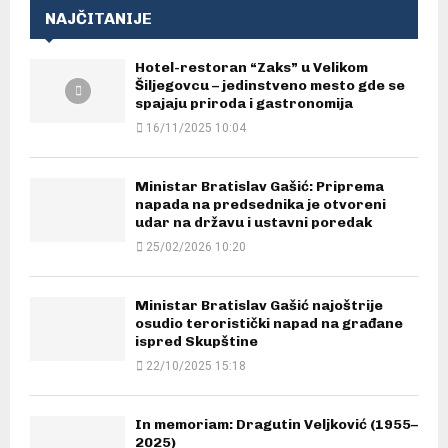
NAJČITANIJE
Hotel-restoran “Zaks” u Velikom
Šiljegovcu – jedinstveno mesto gde se
spajaju priroda i gastronomija
16/11/2025 10:04
Ministar Bratislav Gašić: Priprema
napada na predsednika je otvoreni
udar na državu i ustavni poredak
25/02/2026 10:20
Ministar Bratislav Gašić najoštrije
osudio teroristički napad na građane
ispred Skupštine
22/10/2025 15:18
In memoriam: Dragutin Veljković (1955–
2025)