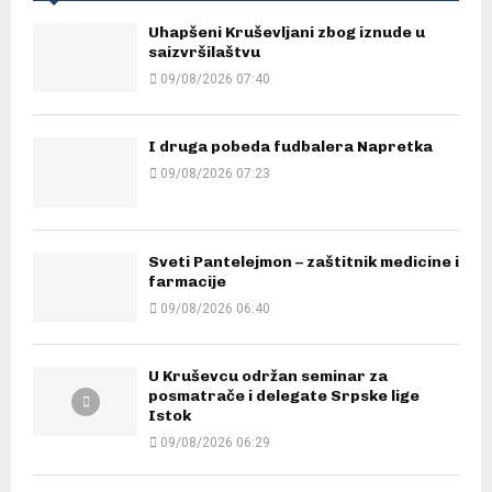
Uhapšeni Kruševljani zbog iznude u
saizvršilaštvu
09/08/2026 07:40
I druga pobeda fudbalera Napretka
09/08/2026 07:23
Sveti Pantelejmon – zaštitnik medicine i
farmacije
09/08/2026 06:40
U Kruševcu održan seminar za
posmatrače i delegate Srpske lige
Istok
09/08/2026 06:29