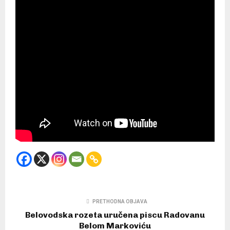
PRETHODNA OBJAVA
Belovodska rozeta uručena piscu Radovanu
Belom Markoviću