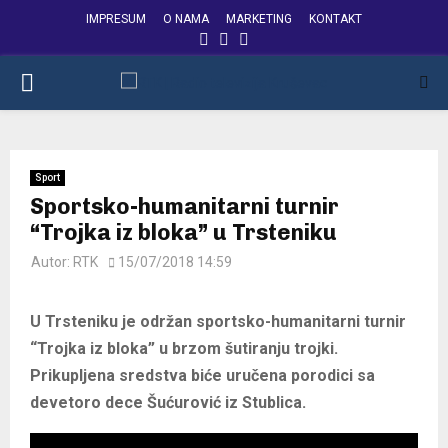
IMPRESUM
O NAMA
MARKETING
KONTAKT
FACEBOOK
INSTAGRAM
YOUTUBE
PRIMARY
MENU
Sport
Sportsko-humanitarni turnir
“Trojka iz bloka” u Trsteniku
Autor:
RTK
15/07/2018 14:59
U Trsteniku je održan sportsko-humanitarni turnir
“Trojka iz bloka” u brzom šutiranju trojki.
Prikupljena sredstva biće uručena porodici sa
devetoro dece Šućurović iz Stublica.