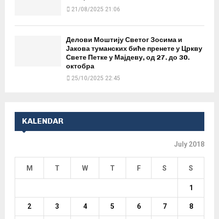
21/08/2025 21:06
Делови Моштију Светог Зосима и
Јакова туманских биће пренете у Цркву
Свете Петке у Мајдеву, од 27. до 30.
октобра
25/10/2025 22:45
KALENDAR
July 2018
M
T
W
T
F
S
S
1
2
3
4
5
6
7
8