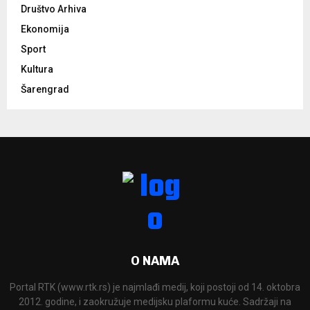
Društvo Arhiva
Ekonomija
Sport
Kultura
Šarengrad
O NAMA
Portal RTK (www.rtk.rs) je najmlađi medij, koji postoji od 14. oktobra
2012. godine, i zaokružuje medijsku plaformu kuće. Sadržaji na