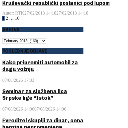
Kruševački republički poslanici pod lupom
Autor:
RTK
27/02/2013 14:18
27/02/2013 14:18
Posts
1
2
…
16
pagination
ARHIVA
ARHIVA
POSLEDNJE OBJAVE
Kako pripremiti automobil za
dugu vožnju
07/08/2026 17:33
Seminar za službena lica
Srpske lige “Istok”
07/08/2026 14:06
07/08/2026 14:06
Evrodizel skuplji za dinar, cena
benzina nepromenjena