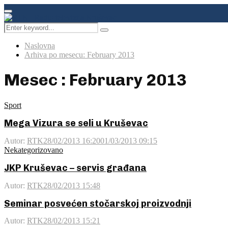
Facebook
Instagram
Youtube
Primary
Menu
Search
Pretraga
for:
Naslovna
Arhiva po mesecu: February 2013
Mesec : February 2013
Sport
Mega Vizura se seli u Kruševac
Autor:
RTK
28/02/2013 16:20
01/03/2013 09:15
Nekategorizovano
JKP Kruševac – servis građana
Autor:
RTK
28/02/2013 15:48
Seminar posvećen stočarskoj proizvodnji
Autor:
RTK
28/02/2013 15:21