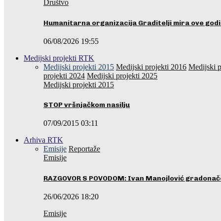
Društvo
Humanitarna organizacija Graditelji mira ove godi
06/08/2026 19:55
Medijski projekti RTK
Medijski projekti 2015
Medijski projekti 2016
Medijski p
projekti 2024
Medijski projekti 2025
Medijski projekti 2015
STOP vršnjačkom nasilju
07/09/2015 03:11
Arhiva RTK
Emisije
Reportaže
Emisije
RAZGOVOR S POVODOM: Ivan Manojlović gradonače
26/06/2026 18:20
Emisije