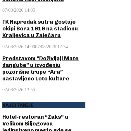
07/08/2026 14:05
FK Napredak sutra gostuje
ekipi Bora 1919 na stadionu
Kraljevica u Zaječaru
07/08/2026 14:00
07/08/2026 17:34
Predstavom “Doživljaji Mate
dangube” u izvođenju
pozorišne trupe “Ara”
nastavljeno Leto kulture
07/08/2026 13:55
NAJČITANIJE
Hotel-restoran “Zaks” u
Velikom Šiljegovcu –
jedinstveno mesto gde se