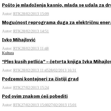
Pošto je mladoženja kasnio, mlada se udala za d
Autor:
RTK
28/02/2013 15:09
Mogućnost reprograma duga za električnu ener
Autor:
RTK
28/02/2013 14:51
Ivko Mihajlović
Autor:
RTK
28/02/2013 11:48
Kultura
“Ples kusih petlića” – četvrta knjiga Ivka Mihajlo
Autor:
RTK
28/02/2013 11:45
28/02/2013 16:31
Podzemni kontejneri za čistiji grad
Autor:
RTK
27/02/2013 15:24
Pod ovim znakom ćeš pobediti
Autor:
RTK
27/02/2013 15:00
27/02/2013 15:01