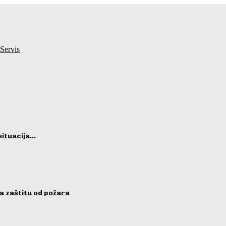
Servis
situacija…
a zaštitu od požara