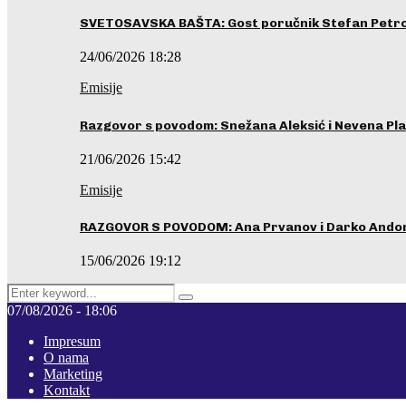
SVETOSAVSKA BAŠTA: Gost poručnik Stefan Petrovi
24/06/2026 18:28
Emisije
Razgovor s povodom: Snežana Aleksić i Nevena Pla
21/06/2026 15:42
Emisije
RAZGOVOR S POVODOM: Ana Prvanov i Darko Ando
15/06/2026 19:12
Search
Pretraga
for:
07/08/2026 - 18:06
Impresum
O nama
Marketing
Kontakt