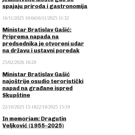
spajaju priroda i gastronomija
16/11/2025 10:04
16/11/2025 11:32
Ministar Bratislav Gašić:
Priprema napada na
predsednika je otvoreni udar
na državu i ustavni poredak
25/02/2026 10:20
Ministar Bratislav Gašić
najoštrije osudio teroristički
napad na građane ispred
Skupštine
22/10/2025 15:18
22/10/2025 15:19
In memoriam: Dragutin
Veljković (1955–2025)