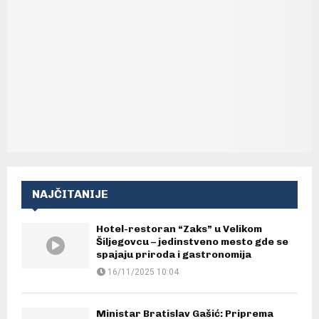
n
j
s
n
k
o
e
g
m
d
a
a
n
v
i
a
f
n
e
j
NAJČITANIJE
s
a
t
k
Hotel-restoran “Zaks” u Velikom
a
Šiljegovcu – jedinstveno mesto gde se
r
c
spajaju priroda i gastronomija
v
i
16/11/2025 10:04
i
j
u
e
Ministar Bratislav Gašić: Priprema