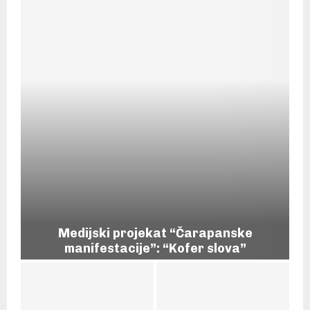
Medijski projekat “Čarapanske
manifestacije”: “Kofer slova”
M
e
d