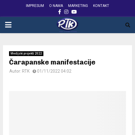
IMPRESUM
O NAMA
MARKETING
KONTAKT
FACEBOOK
INSTAGRAM
YOUTUBE
PRIMARY
MENU
Medijski projekti 2022
Čarapanske manifestacije
Autor:
RTK
01/11/2022 04:02