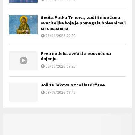
l
a
o
K
n
d
ž
r
Sveta Petka Trnova, zaštitnice žena,
a
e
i
u
svetiteljka koja je pomagala bolesnima i
a
c
ć
siromašnima
š
k
u
u
08/08/2026 09:30
e
c
v
i
“
Prva nedelja avgusta posvećena
c
j
K
dojenju
a
08/08/2026 09:28
a
r
:
d
u
“
o
š
Još 18 lekova o trošku države
Č
b
k
08/08/2026 08:49
a
r
a
r
o
”
a
v
p
o
a
l