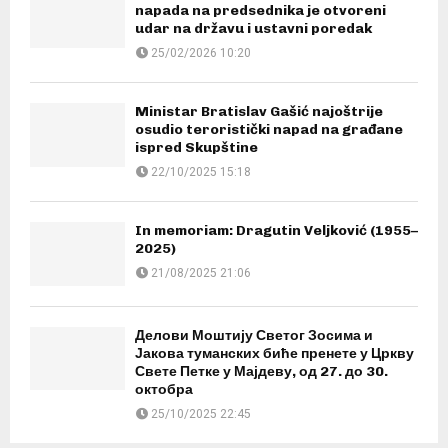
K
napada na predsednika je otvoreni
”
r
udar na državu i ustavni poredak
25/02/2026 10:20
u
š
k
Ministar Bratislav Gašić najoštrije
osudio teroristički napad na građane
a
ispred Skupštine
p
22/10/2025 15:18
a
b
In memoriam: Dragutin Veljković (1955–
u
2025)
21/08/2025 21:06
Делови Моштију Светог Зосима и
Јакова туманских биће пренете у Цркву
Свете Петке у Мајдеву, од 27. до 30.
октобра
25/10/2025 22:45