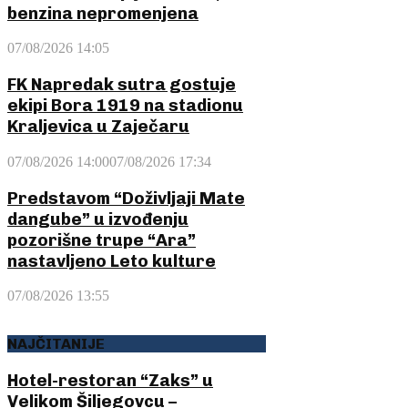
benzina nepromenjena
07/08/2026 14:05
FK Napredak sutra gostuje
ekipi Bora 1919 na stadionu
Kraljevica u Zaječaru
07/08/2026 14:00
07/08/2026 17:34
Predstavom “Doživljaji Mate
dangube” u izvođenju
pozorišne trupe “Ara”
nastavljeno Leto kulture
07/08/2026 13:55
NAJČITANIJE
Hotel-restoran “Zaks” u
Velikom Šiljegovcu –