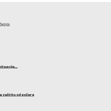
Servis
situacija…
a zaštitu od požara