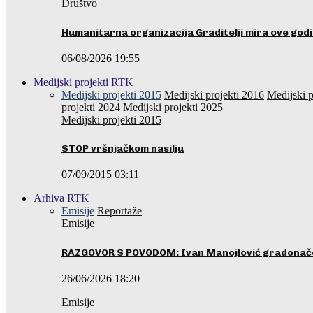
Društvo
Humanitarna organizacija Graditelji mira ove godi
06/08/2026 19:55
Medijski projekti RTK
Medijski projekti 2015
Medijski projekti 2016
Medijski p
projekti 2024
Medijski projekti 2025
Medijski projekti 2015
STOP vršnjačkom nasilju
07/09/2015 03:11
Arhiva RTK
Emisije
Reportaže
Emisije
RAZGOVOR S POVODOM: Ivan Manojlović gradonače
26/06/2026 18:20
Emisije