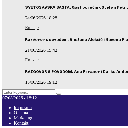
SVETOSAVSKA BAŠTA: Gost poručnik Stefan Petrovi
24/06/2026 18:28
Emisije
Razgovor s povodom: Snežana Aleksić i Nevena Pla
21/06/2026 15:42
Emisije
RAZGOVOR S POVODOM: Ana Prvanov i Darko Ando
15/06/2026 19:12
Search
Pretraga
for:
07/08/2026 - 18:12
Impresum
O nama
Marketing
Kontakt