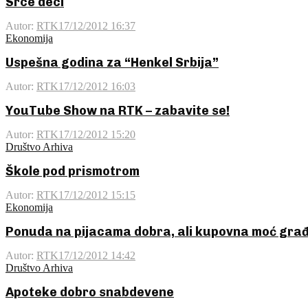
Srce deci
Autor:
RTK
17/12/2012 16:37
Ekonomija
Uspešna godina za “Henkel Srbija”
Autor:
RTK
17/12/2012 16:03
YouTube Show na RTK – zabavite se!
Autor:
RTK
17/12/2012 15:20
Društvo Arhiva
Škole pod prismotrom
Autor:
RTK
17/12/2012 15:15
Ekonomija
Ponuda na pijacama dobra, ali kupovna moć gra
Autor:
RTK
17/12/2012 14:42
Društvo Arhiva
Apoteke dobro snabdevene