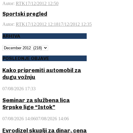
Autor:
RTK
17/12/2012 12:50
Sportski pregled
Autor:
RTK
17/12/2012 12:18
17/12/2012 12:35
ARHIVA
ARHIVA
POSLEDNJE OBJAVE
Kako pripremiti automobil za
dugu vožnju
07/08/2026 17:33
Seminar za službena lica
Srpske lige “Istok”
07/08/2026 14:06
07/08/2026 14:06
Evrodizel skuplji za dinar, cena