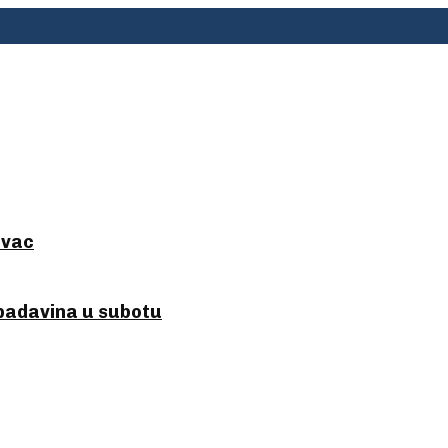
evac
 padavina u subotu