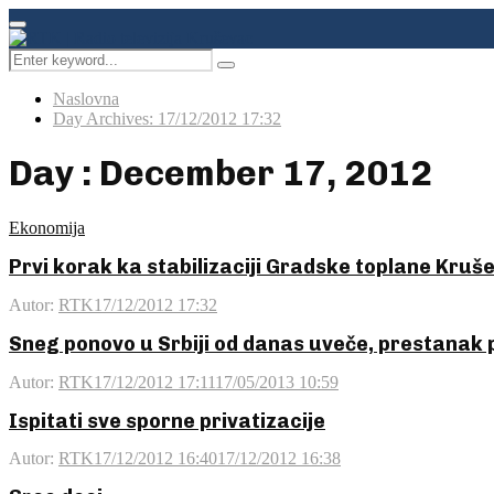
Facebook
Instagram
Youtube
Primary
Menu
Search
Pretraga
for:
Naslovna
Day Archives: 17/12/2012 17:32
Day : December 17, 2012
Ekonomija
Prvi korak ka stabilizaciji Gradske toplane Kruš
Autor:
RTK
17/12/2012 17:32
Sneg ponovo u Srbiji od danas uveče, prestanak
Autor:
RTK
17/12/2012 17:11
17/05/2013 10:59
Ispitati sve sporne privatizacije
Autor:
RTK
17/12/2012 16:40
17/12/2012 16:38