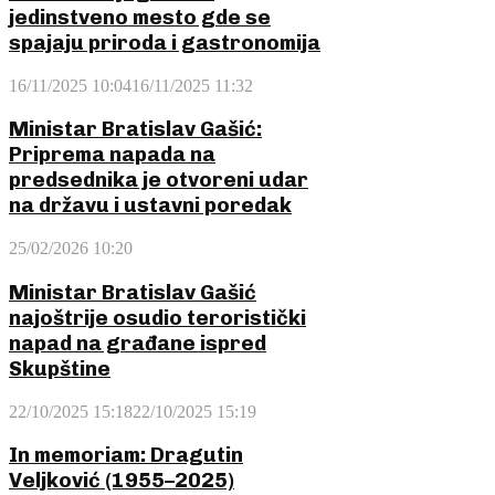
jedinstveno mesto gde se
spajaju priroda i gastronomija
16/11/2025 10:04
16/11/2025 11:32
Ministar Bratislav Gašić:
Priprema napada na
predsednika je otvoreni udar
na državu i ustavni poredak
25/02/2026 10:20
Ministar Bratislav Gašić
najoštrije osudio teroristički
napad na građane ispred
Skupštine
22/10/2025 15:18
22/10/2025 15:19
In memoriam: Dragutin
Veljković (1955–2025)