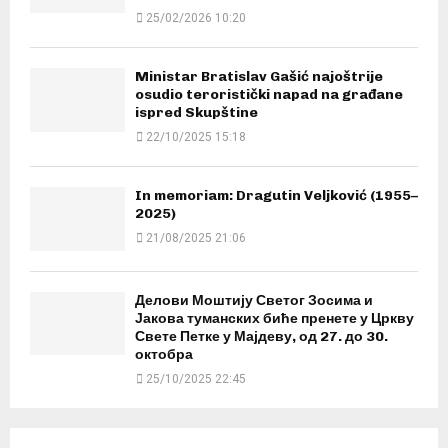
25/02/2026 10:20
Ministar Bratislav Gašić najoštrije
osudio teroristički napad na građane
ispred Skupštine
22/10/2025 15:18
In memoriam: Dragutin Veljković (1955–
2025)
21/08/2025 21:06
Делови Моштију Светог Зосима и
Јакова туманских биће пренете у Цркву
Свете Петке у Мајдеву, од 27. до 30.
октобра
25/10/2025 22:45