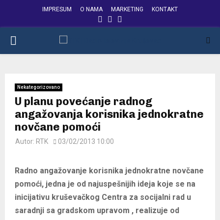
IMPRESUM
O NAMA
MARKETING
KONTAKT
FACEBOOK
INSTAGRAM
YOUTUBE
PRIMARY
MENU
Nekategorizovano
U planu povećanje radnog
angažovanja korisnika jednokratne
novčane pomoći
Autor:
RTK
03/02/2013 10:00
Radno angažovanje korisnika jednokratne novčane
pomoći, jedna je od najuspešnijih ideja koje se na
inicijativu kruševačkog Centra za socijalni rad u
saradnji sa gradskom upravom , realizuje od