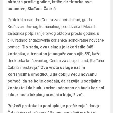
oktobra prošle godine, ističe direktorka ove
ustanove, Slađana Čabrić
Protokol o saradnji Centra za socijalni rad, grada
Kruševca, Javnog komunalnog preduzeća i Mesnih
zajednica potpisan je prvog oktobra prošle godine, u
cilju radnog angažovanja korisnika jednokratne novčane
pomoć. “
Do sada, ovu uslugu je iskoristilo 345
korisnika, a trenutno je angažovano njih 59
“, kaže
direktorka kruševačkog Centra za socijalni rad, Slađana
Čabrić i nastavlja:”
Ova vrsta usluge našim
korisnicima omogućuju da dobiju veću novčanu
pomoć, da se bolje osećaju, da razvijaju socijalne
kontakte i da budu korisni odnosno da budu korisni
i doprinesu lokalnoj sredini u kojoj žive
“.
“
Važeći protokol u postupku je proširenja
“, dodaje
Čabrićeva i objašnjava :”
Naime, sadašnji protokol