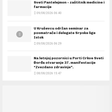
Sveti Pantelejmon – zaštitnik medicine i
farmacije
09/08/2026 06:40
U Kruševcu održan seminar za
posmatrače i delegate Srpske lige
Istok
09/08/2026 06:29
Na letnjoj pozornici u Porti Crkve Sveti
Đorđa otvaranje 37. manifestacije
“Zvezdano zdravinje”.
08/08/2026 15:47