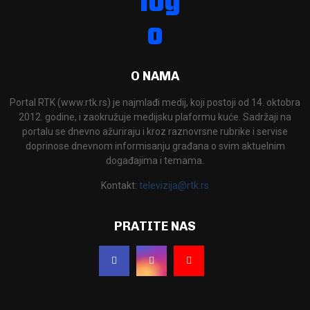
O NAMA
Portal RTK (www.rtk.rs) je najmlađi medij, koji postoji od 14. oktobra
2012. godine, i zaokružuje medijsku plaformu kuće. Sadržaji na
portalu se dnevno ažuriraju i kroz raznovrsne rubrike i servise
doprinose dnevnom informisanju građana o svim aktuelnim
događajima i temama.
Kontakt:
televizija@rtk.rs
PRATITE NAS