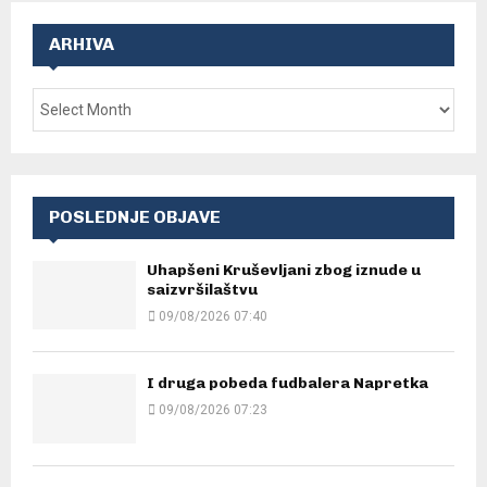
ARHIVA
POSLEDNJE OBJAVE
Uhapšeni Kruševljani zbog iznude u
saizvršilaštvu
09/08/2026 07:40
I druga pobeda fudbalera Napretka
09/08/2026 07:23