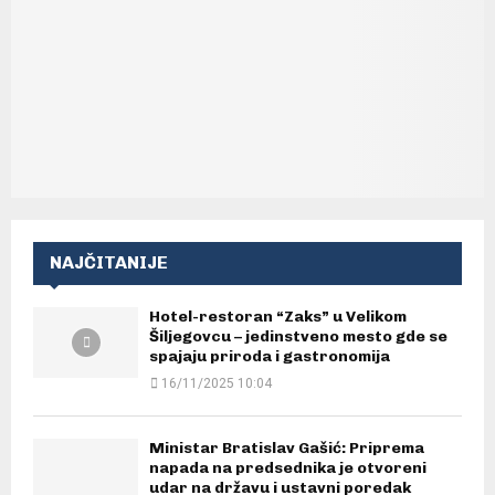
NAJČITANIJE
Hotel-restoran “Zaks” u Velikom
Šiljegovcu – jedinstveno mesto gde se
spajaju priroda i gastronomija
16/11/2025 10:04
Ministar Bratislav Gašić: Priprema
napada na predsednika je otvoreni
udar na državu i ustavni poredak