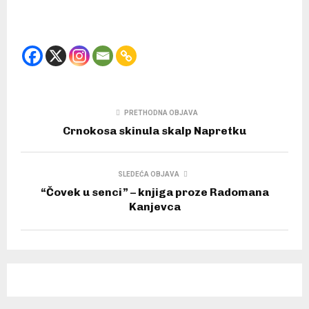
PRETHODNA OBJAVA
Crnokosa skinula skalp Napretku
SLEDEĆA OBJAVA
“Čovek u senci” – knjiga proze Radomana
Kanjevca