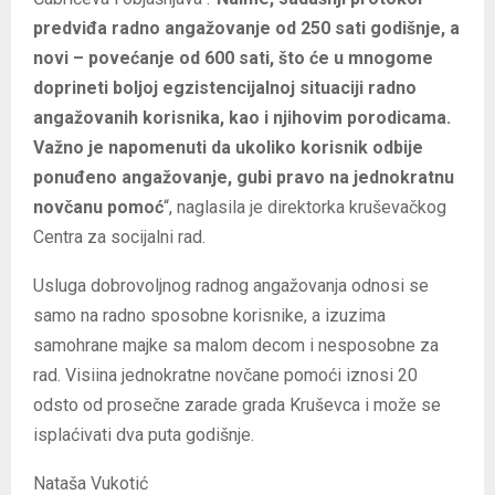
predviđa radno angažovanje od 250 sati godišnje, a
novi – povećanje od 600 sati, što će u mnogome
doprineti boljoj egzistencijalnoj situaciji radno
angažovanih korisnika, kao i njihovim porodicama.
Važno je napomenuti da ukoliko korisnik odbije
ponuđeno angažovanje, gubi pravo na jednokratnu
novčanu pomoć
“, naglasila je direktorka kruševačkog
Centra za socijalni rad.
Usluga dobrovoljnog radnog angažovanja odnosi se
samo na radno sposobne korisnike, a izuzima
samohrane majke sa malom decom i nesposobne za
rad. Visiina jednokratne novčane pomoći iznosi 20
odsto od prosečne zarade grada Kruševca i može se
isplaćivati dva puta godišnje.
Nataša Vukotić