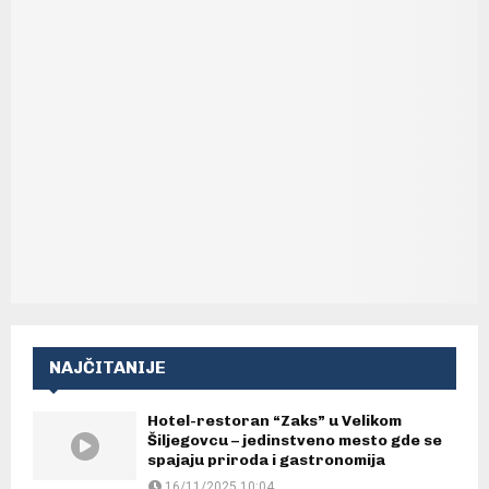
NAJČITANIJE
Hotel-restoran “Zaks” u Velikom
Šiljegovcu – jedinstveno mesto gde se
spajaju priroda i gastronomija
16/11/2025 10:04