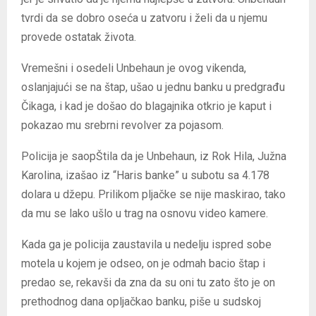
tvrdi da se dobro oseća u zatvoru i želi da u njemu
provede ostatak života.
Vremešni i osedeli Unbehaun je ovog vikenda,
oslanjajući se na štap, ušao u jednu banku u predgrađu
Čikaga, i kad je došao do blagajnika otkrio je kaput i
pokazao mu srebrni revolver za pojasom.
Policija je saopŠtila da je Unbehaun, iz Rok Hila, Južna
Karolina, izašao iz “Haris banke” u subotu sa 4.178
dolara u džepu. Prilikom pljačke se nije maskirao, tako
da mu se lako ušlo u trag na osnovu video kamere.
Kada ga je policija zaustavila u nedelju ispred sobe
motela u kojem je odseo, on je odmah bacio štap i
predao se, rekavši da zna da su oni tu zato što je on
prethodnog dana opljačkao banku, piše u sudskoj