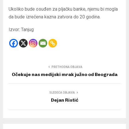
Ukoliko bude osuđen za pljačku banke, njemu bi mogla
da bude izrečena kazna zatvora do 20 godina.
Izvor: Tanjug
PRETHODNA OBJAVA
Očekuje nas medijski mrak južno od Beograda
SLEDEĆA OBJAVA
Dejan Ristić