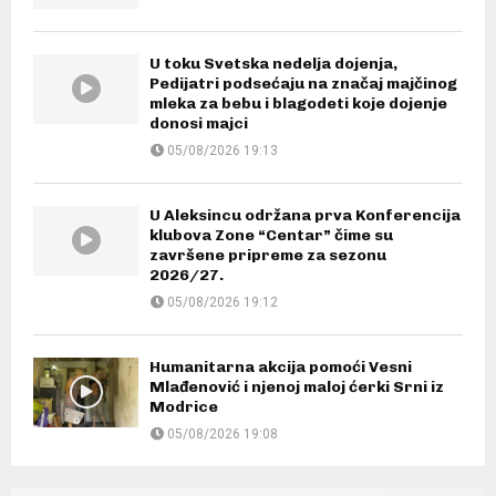
U toku Svetska nedelja dojenja,
Pedijatri podsećaju na značaj majčinog
mleka za bebu i blagodeti koje dojenje
donosi majci
05/08/2026 19:13
U Aleksincu održana prva Konferencija
klubova Zone “Centar” čime su
završene pripreme za sezonu
2026/27.
05/08/2026 19:12
Humanitarna akcija pomoći Vesni
Mlađenović i njenoj maloj ćerki Srni iz
Modrice
05/08/2026 19:08