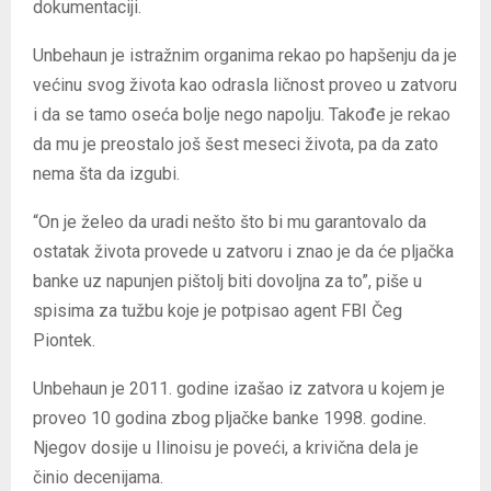
dokumentaciji.
Unbehaun je istražnim organima rekao po hapšenju da je
većinu svog života kao odrasla ličnost proveo u zatvoru
i da se tamo oseća bolje nego napolju. Takođe je rekao
da mu je preostalo još šest meseci života, pa da zato
nema šta da izgubi.
“On je želeo da uradi nešto što bi mu garantovalo da
ostatak života provede u zatvoru i znao je da će pljačka
banke uz napunjen pištolj biti dovoljna za to”, piše u
spisima za tužbu koje je potpisao agent FBI Čeg
Piontek.
Unbehaun je 2011. godine izašao iz zatvora u kojem je
proveo 10 godina zbog pljačke banke 1998. godine.
Njegov dosije u Ilinoisu je poveći, a krivična dela je
činio decenijama.