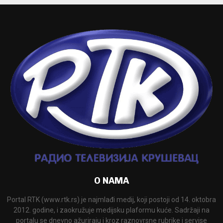
O NAMA
Portal RTK (www.rtk.rs) je najmlađi medij, koji postoji od 14. oktobra
2012. godine, i zaokružuje medijsku plaformu kuće. Sadržaji na
portalu se dnevno ažuriraju i kroz raznovrsne rubrike i servise