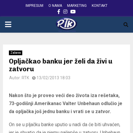
IMPRESUM
O NAMA
MARKETING
KONTAKT
FACEBOOK
INSTAGRAM
YOUTUBE
PRIMARY
MENU
Zabava
Opljačkao banku jer želi da živi u
zatvoru
Autor:
RTK
13/02/2013 18:03
Nakon što je proveo veći deo života iza rešetaka,
73-godišnji Amerikanac Valter Unbehaun odlučio je
da opljačka još jednu banku i vrati se u zatvor.
On se u pljačku banke uputio u nadi da će biti uhvaćen,
jer je shvatio da je njemu najlepše u zatvoru. Unbehaun