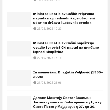
Ministar Bratislav Gašić: Priprema
napada na predsednika je otvoreni
udar na državu i ustavni poredak
25/02/2026 10:20
Ministar Bratislav Gašić najoštrije
osudio teroristički napad na građane
ispred Skupštine
22/10/2025 15:18
In memoriam: Dragutin Veljković (1955–
2025)
21/08/2025 21:06
Делови Моштију Светог Зосима и
Јакова туманских биће пренете у Цркву
Свете Петке у Мајдеву, од 27. до 30.