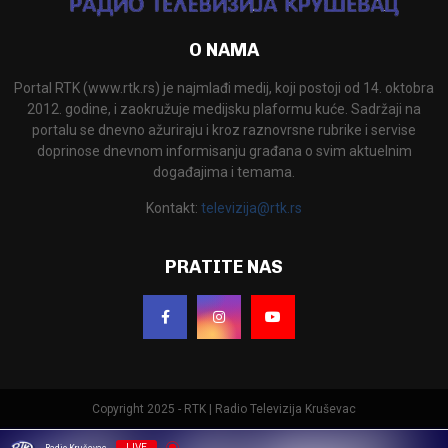
O NAMA
Portal RTK (www.rtk.rs) je najmlađi medij, koji postoji od 14. oktobra
2012. godine, i zaokružuje medijsku plaformu kuće. Sadržaji na
portalu se dnevno ažuriraju i kroz raznovrsne rubrike i servise
doprinose dnevnom informisanju građana o svim aktuelnim
događajima i temama.
Kontakt:
televizija@rtk.rs
PRATITE NAS
Copyright 2025 - RTK | Radio Televizija Kruševac
LIVE
Radio Kruševac