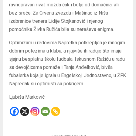
ravnopravan rival, možda čak i bolje od domaćina, ali
bez sreće. Za Crvenu zvezdu i Mašinac iz Niša
izabranice trenera Lidije Stojkanović i njenog
pomoćnika Živka Ružića bile su nereševa enigma.
Optimizam u redovima Napretka potkrepljen je mnogim
dobrim potezima u klubu, a njajviše ih raduje što imaju
sjajnu besplatnu školu fudbala. Iskusnom Ružiću u radu
sa devojčicama pomaže i Tanja Anđelković, bivša
fubalerka koja je igrala u Engelskoj. Jednostavno, u ŽFK
Napredak su optimisti sa pokrićem.
Ljubiša Marković