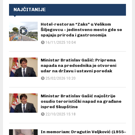
NAJČITANIJE
Hotel-restoran “Zaks” u Velikom
Šiljegovcu – jedinstveno mesto gde se
spajaju priroda i gastronomija
16/11/2025 10:04
Ministar Bratislav Gašić: Priprema
napada na predsednika je otvoreni
udar na državu i ustavni poredak
25/02/2026 10:20
Ministar Bratislav Gašić najoštrije
osudio teroristički napad na građane
ispred Skupštine
22/10/2025 15:18
In memoriam: Dragutin Veljković (1955–