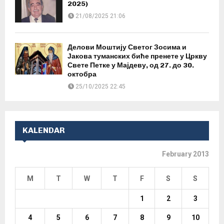
2025)
21/08/2025 21:06
Делови Моштију Светог Зосима и
Јакова туманских биће пренете у Цркву
Свете Петке у Мајдеву, од 27. до 30.
октобра
25/10/2025 22:45
KALENDAR
February 2013
M
T
W
T
F
S
S
1
2
3
4
5
6
7
8
9
10