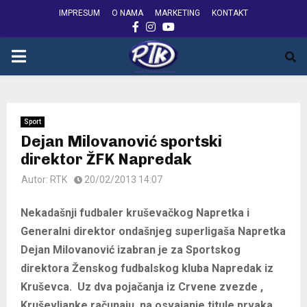
IMPRESUM
O NAMA
MARKETING
KONTAKT
FACEBOOK
INSTAGRAM
YOUTUBE
PRIMARY
MENU
Sport
Dejan Milovanović sportski
direktor ŽFK Napredak
Autor:
RTK
20/02/2013 14:07
Nekadašnji fudbaler kruševačkog Napretka i
Generalni direktor ondašnjeg superligaša Napretka
Dejan Milovanović izabran je za Sportskog
direktora Ženskog fudbalskog kluba Napredak iz
Kruševca. Uz dva pojačanja iz Crvene zvezde ,
Kruševljanke računaju na osvajanje titule prvaka