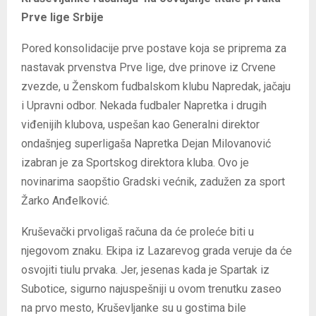
Prve lige Srbije
Pored konsolidacije prve postave koja se priprema za
nastavak prvenstva Prve lige, dve prinove iz Crvene
zvezde, u Ženskom fudbalskom klubu Napredak, jačaju
i Upravni odbor. Nekada fudbaler Napretka i drugih
viđenijih klubova, uspešan kao Generalni direktor
ondašnjeg superligaša Napretka Dejan Milovanović
izabran je za Sportskog direktora kluba. Ovo je
novinarima saopštio Gradski većnik, zadužen za sport
Žarko Anđelković.
Kruševački prvoligaš računa da će proleće biti u
njegovom znaku. Ekipa iz Lazarevog grada veruje da će
osvojiti tiulu prvaka. Jer, jesenas kada je Spartak iz
Subotice, sigurno najuspešniji u ovom trenutku zaseo
na prvo mesto, Kruševljanke su u gostima bile