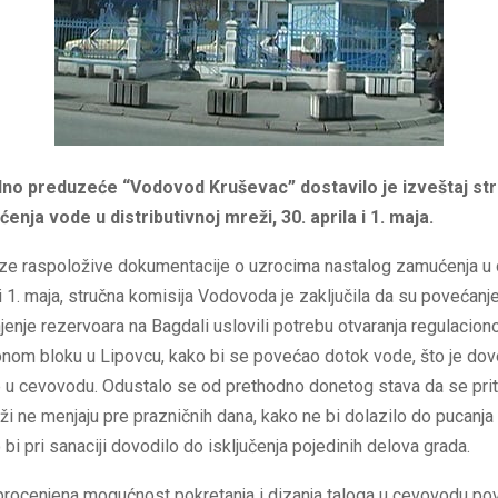
no preduzeće “Vodovod Kruševac” dostavilo je izveštaj str
nja vode u distributivnoj mreži, 30. aprila i 1. maja.
ze raspoložive dokumentacije o uzrocima nastalog zamućenja u d
 i 1. maja, stručna komisija Vodovoda je zaključila da su povećan
jenje rezervoara na Bagdali uslovili potrebu otvaranja regulacion
nom bloku u Lipovcu, kako bi se povećao dotok vode, što je dov
u cevovodu. Odustalo se od prethodno donetog stava da se prit
i ne menjaju pre prazničnih dana, kako ne bi dolazilo do pucanj
o bi pri sanaciji dovodilo do isključenja pojedinih delova grada.
procenjena mogućnost pokretanja i dizanja taloga u cevovodu p