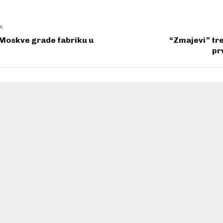
A
 Moskve grade fabriku u
“Zmajevi” tr
pr