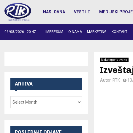
NASLOVNA
VESTI
MEDIJSKI PROJE
06/08/2026 - 20:47
IMPRESUM
O NAMA
MARKETING
KONTAKT
Nekategorizovano
Izvešta
Autor:
RTK
13
ARHIVA
POSLEDNJE OBJAVE