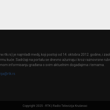
.rtk.rs) je najmlađi medij, koji postoji od 14. oktobra 2012. godine, i za
mu kuće. Sadržaji na portalu se dnevno ažuriraju i kroz raznovrsne rubri
vnom informisanju građana o svim aktuelnim događajima i temama.
zija@rtk.rs
Copyright 2025 - RTK | Radio Televizija Kruševac