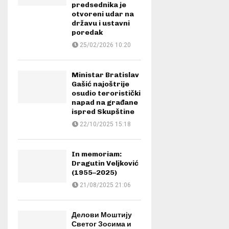
predsednika je
otvoreni udar na
državu i ustavni
poredak
25/02/2026 10:20
Ministar Bratislav
Gašić najoštrije
osudio teroristički
napad na građane
ispred Skupštine
22/10/2025 15:18
In memoriam:
Dragutin Veljković
(1955–2025)
21/08/2025 21:06
Делови Моштију
Светог Зосима и