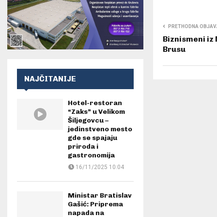
PRETHODNA OBJAV
Biznismeni iz
Brusu
NAJČITANIJE
Hotel-restoran
“Zaks” u Velikom
Šiljegovcu –
jedinstveno mesto
gde se spajaju
priroda i
gastronomija
16/11/2025 10:04
Ministar Bratislav
Gašić: Priprema
napada na