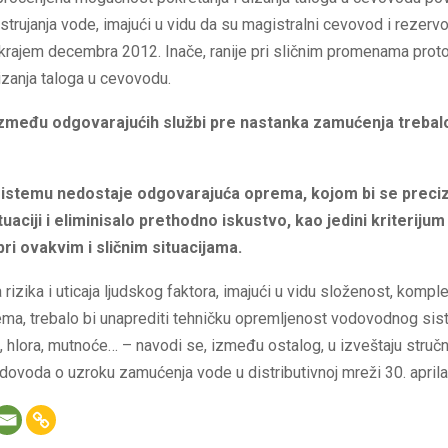
 strujanja vode, imajući u vidu da su magistralni cevovod i rezervo
i krajem decembra 2012. Inače, ranije pri sličnim promenama prot
izanja taloga u cevovodu.
zmeđu odgovarajućih službi pre nastanka zamućenja trebalo
stemu nedostaje odgovarajuća oprema, kojom bi se preci
uaciji i eliminisalo prethodno iskustvo, kao jedini kriterijum
ri ovakvim i sličnim situacijama.
a rizika i uticaja ljudskog faktora, imajući u vidu složenost, kompl
tema, trebalo bi unaprediti tehničku opremljenost vodovodnog si
a, hlora, mutnoće… – navodi se, između ostalog, u izveštaju struč
ovoda o uzroku zamućenja vode u distributivnoj mreži 30. aprila 