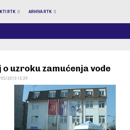
KTI RTK
ARHIVA RTK
j o uzroku zamućenja vode
/05/2013 15:29