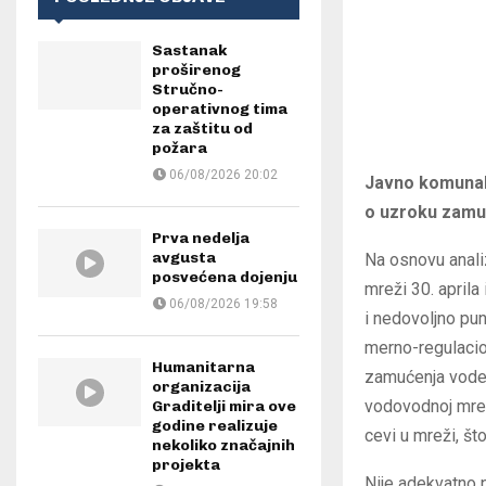
Sastanak
proširenog
Stručno-
operativnog tima
za zaštitu od
požara
06/08/2026 20:02
Javno komunal
o uzroku zamuće
Prva nedelja
avgusta
Na osnovu anali
posvećena dojenju
mreži 30. aprila
06/08/2026 19:58
i nedovoljno pun
merno-regulacio
Humanitarna
zamućenja vode 
organizacija
vodovodnoj mrež
Graditelji mira ove
godine realizuje
cevi u mreži, št
nekoliko značajnih
projekta
Nije adekvatno 