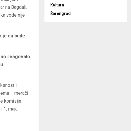
Kultura
ar na Bagdali,
Šarengrad
oka vode nije
 je da bude
zno reagovalo
 u
eksnost i
stema – merači
ne komisije
i 1. maja.