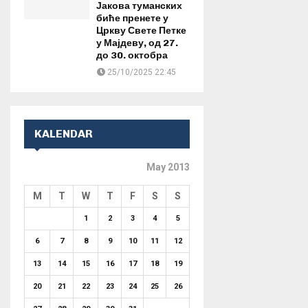
Јакова туманских
биће пренете у
Цркву Свете Петке
у Мајдеву, од 27.
до 30. октобра
25/10/2025 22:45
KALENDAR
May 2013
M
T
W
T
F
S
S
1
2
3
4
5
6
7
8
9
10
11
12
13
14
15
16
17
18
19
20
21
22
23
24
25
26