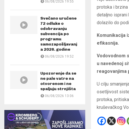
06/08/2026 19:55
protoka i brzina
detaljno ispran
Svečano uručene
dolazilo do pod
72 odluke o
odobravanju
subvencija po
Komunikacija i
programu
efikasnija.
samozapošljavanj
a 2026. godine
Vodovodnom si
06/08/2026 19:52
u navedenoj sit
reagovanjima p
Upozorenje da se
ne pale vatre na
otvorenom i ne
U cilju smanjenj
spaljuju strnjišta
osetljivost sis
06/08/2026 13:06
protoka, pritisk
kruševačkog Vod