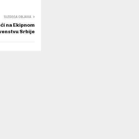
SLEDEĆA OBJAVA
eći na Ekipnom
venstvu Srbije