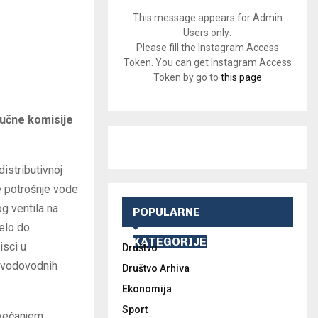
This message appears for Admin
Users only:
Please fill the Instagram Access
Token. You can get Instagram Access
Token by go to
this page
učne komisije
istributivnoj
je potrošnje vode
og ventila na
POPULARNE
elo do
KATEGORIJE
isci u
Društvo
a vodovodnih
Društvo Arhiva
Ekonomija
Sport
ovećanjem