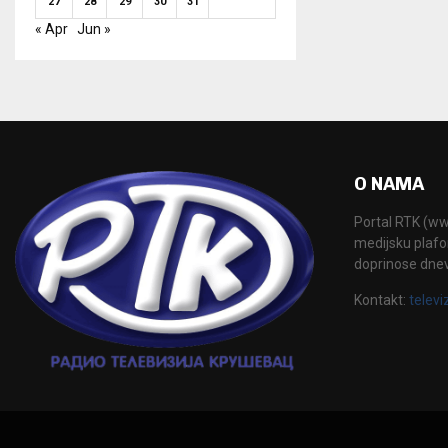
27
28
29
30
31
« Apr
Jun »
O NAMA
Portal RTK (www
medijsku plafor
doprinose dne
Kontakt:
televi