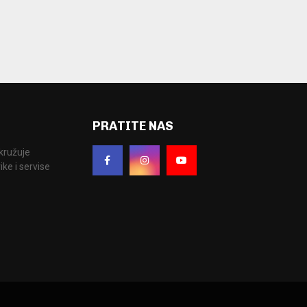
PRATITE NAS
okružuje
ke i servise