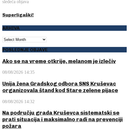
sledeća objava
Superligaški!
ARHIVA
ARHIVA
POSLEDNJE OBJAVE
Ako se na vreme otkrije, melanom je izlečiv
08/08/2026 14:35
Unija žena Gradskog odbora SNS Kruševac
organizovala štand kod Stare zelene pijace
08/08/2026 14:32
Na području grada Kruševca sistematski se
prati situacija i maksimalno radi na prevenciji
požara