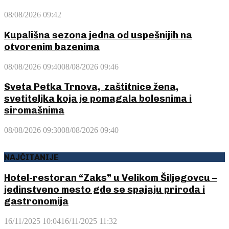
08/08/2026 09:42
Kupališna sezona jedna od uspešnijih na
otvorenim bazenima
08/08/2026 09:40
08/08/2026 09:46
Sveta Petka Trnova, zaštitnice žena,
svetiteljka koja je pomagala bolesnima i
siromašnima
08/08/2026 09:30
08/08/2026 09:40
NAJČITANIJE
Hotel-restoran “Zaks” u Velikom Šiljegovcu –
jedinstveno mesto gde se spajaju priroda i
gastronomija
16/11/2025 10:04
16/11/2025 11:32