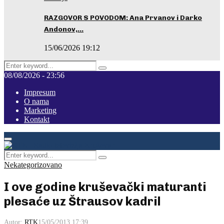
RAZGOVOR S POVODOM: Ana Prvanov i Darko
Andonov,…
15/06/2026 19:12
Search
Pretraga
for:
08/08/2026 - 23:56
Impresum
O nama
Marketing
Kontakt
Facebook
Instagram
Youtube
Primary
Menu
Search
Pretraga
for:
Nekategorizovano
I ove godine kruševački maturanti
plesaće uz Štrausov kadril
Autor:
RTK
15/05/2013 17:39