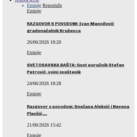
Emisije
Reportaže
Emisije
RAZGOVOR S POVODOM: Ivan Manojlović
gradonačelnik Kruševca
26/06/2026 18:20
Emisije
SVETOSAVSKA BAŠTA: Gost poručnik Stefan
Petrović, vojni sveštenik
24/06/2026 18:28
Emisije
Razgovor s povodom: Snežana Aleksić i Nevena
Plavšić,…
21/06/2026 15:42
Emisije