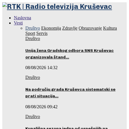
Naslovna
Vesti
Društvo
Ekonomija
Zdravlje
Obrazovanje
Kultura
Sport
Servis
Društvo
Unija žena Gradskog odbora SNS Kruševac
organizovala štand…
08/08/2026 14:32
Društvo
Na području grada Kruševca sistematski se
prati situacija…
08/08/2026 09:42
Društvo
Kupališna sezona jedna od uspešnijih na