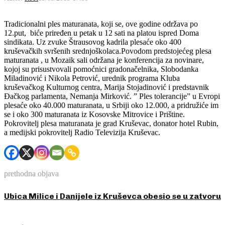
Tradicionalni ples maturanata, koji se, ove godine održava po
12.put, biće priređen u petak u 12 sati na platou ispred Doma
sindikata. Uz zvuke Štrausovog kadrila plesaće oko 400
kruševačkih svršenih srednjoškolaca.Povodom predstojećeg plesa
maturanata , u Mozaik sali održana je konferencija za novinare,
kojoj su prisustvovali pomoćnici gradonačelnika, Slobodanka
Miladinović i Nikola Petrović, urednik programa Kluba
kruševačkog Kulturnog centra, Marija Stojadinović i predstavnik
Đačkog parlamenta, Nemanja Mirković. ” Ples tolerancije” u Evropi
plesaće oko 40.000 maturanata, u Srbiji oko 12.000, a pridružiće im
se i oko 300 maturanata iz Kosovske Mitrovice i Prištine.
Pokrovitelj plesa maturanata je grad Kruševac, donator hotel Rubin,
a medijski pokrovitelj Radio Televizija Kruševac.
prethodna objava
Ubica Milice i Danijele iz Kruševca obesio se u zatvoru