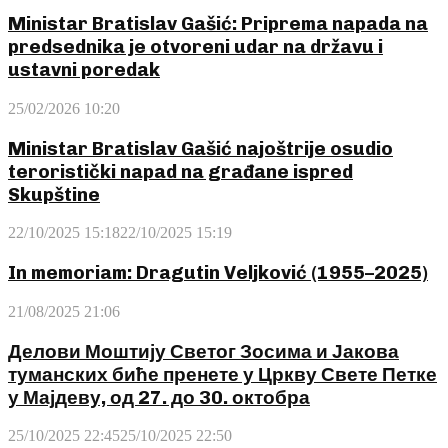
Ministar Bratislav Gašić: Priprema napada na
predsednika je otvoreni udar na državu i
ustavni poredak
25/02/2026 10:20
Ministar Bratislav Gašić najoštrije osudio
teroristički napad na građane ispred
Skupštine
22/10/2025 15:18
22/10/2025 15:19
In memoriam: Dragutin Veljković (1955–2025)
21/08/2025 21:06
Делови Моштију Светог Зосима и Јакова
туманских биће пренете у Цркву Свете Петке
у Мајдеву, од 27. до 30. октобра
25/10/2025 22:45
25/10/2025 22:50