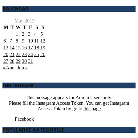
KALENDAR
May 2013
M
T
W
T
F
S
S
1
2
3
4
5
6
7
8
9
10
11
12
13
14
15
16
17
18
19
20
21
22
23
24
25
26
27
28
29
30
31
« Apr
Jun »
INSTAGRAM
This message appears for Admin Users only:
Please fill the Instagram Access Token. You can get Instagram
Access Token by go to
this page
Facebook
POPULARNE KATEGORIJE