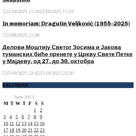
22/10/2025 15:18
22/10/2025 15:19
In memoriam: Dragutin Veljković (1955–2025)
21/08/2025 21:06
Делови Моштију Светог Зосима и Јакова
туманских биће пренете у Цркву Свете Петке
у Мајдеву, од 27. до 30. октобра
25/10/2025 22:45
25/10/2025 22:50
KALENDAR
June 2013
M
T
W
T
F
S
S
1
2
3
4
5
6
7
8
9
10
11
12
13
14
15
16
17
18
19
20
21
22
23