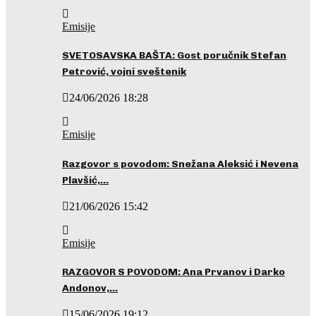
Emisije
SVETOSAVSKA BAŠTA: Gost poručnik Stefan
Petrović, vojni sveštenik
24/06/2026 18:28
Emisije
Razgovor s povodom: Snežana Aleksić i Nevena
Plavšić,…
21/06/2026 15:42
Emisije
RAZGOVOR S POVODOM: Ana Prvanov i Darko
Andonov,…
15/06/2026 19:12