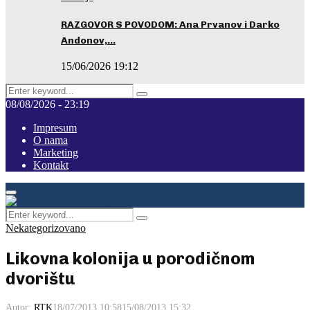
RAZGOVOR S POVODOM: Ana Prvanov i Darko
Andonov,…
15/06/2026 19:12
Search
Pretraga
for:
08/08/2026 - 23:19
Impresum
O nama
Marketing
Kontakt
Facebook
Instagram
Youtube
Primary
Menu
Search
Pretraga
for:
Nekategorizovano
Likovna kolonija u porodičnom
dvorištu
Autor:
RTK
18/07/2013 10:58
15/08/2013 15:32