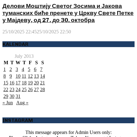
Делови Моштију Светог Зосима и Јакова
туманских биће пренете у Цркву Свете Петке
у Мајдеву, од 27. до 30. октобра
25/10/2025 22:45
25/10/2025 22:50
KALENDAR
July 2013
M
T
W
T
F
S
S
1
2
3
4
5
6
7
8
9
10
11
12
13
14
15
16
17
18
19
20
21
22
23
24
25
26
27
28
29
30
31
« Jun
Aug »
INSTAGRAM
This message appears for Admin Users only: