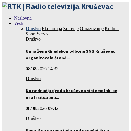
Naslovna
Vesti
Društvo
Ekonomija
Zdravlje
Obrazovanje
Kultura
Sport
Servis
Društvo
Unija žena Gradskog odbora SNS Kruševac
organizovala štand…
08/08/2026 14:32
Društvo
Na području grada Kruševca sistematski se
prati situacija…
08/08/2026 09:42
Društvo
Kupališna sezona jedna od uspešnijih na