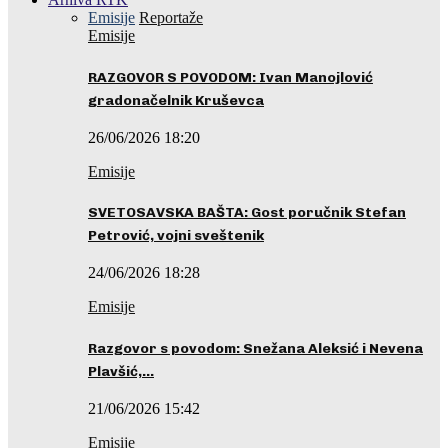
Emisije
Reportaže
Emisije
RAZGOVOR S POVODOM: Ivan Manojlović
gradonačelnik Kruševca
26/06/2026 18:20
Emisije
SVETOSAVSKA BAŠTA: Gost poručnik Stefan
Petrović, vojni sveštenik
24/06/2026 18:28
Emisije
Razgovor s povodom: Snežana Aleksić i Nevena
Plavšić,…
21/06/2026 15:42
Emisije