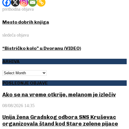
prethodna objava
Mesto dobrih knjiga
sledeća objava
“Bistričko kolo” u Dvoranu (VIDEO)
ARHIVA
ARHIVA
POSLEDNJE OBJAVE
Ako se na vreme otkrije, melanom je izlečiv
08/08/2026 14:35
Unija žena Gradskog odbora SNS Kruševac
organizovala štand kod Stare zelene pijace