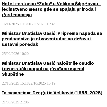
Hotel-restoran “Zaks” u Velikom Šiljegovcu –
jedinstveno mesto gde se spajaju priroda i
gastronomija
16/11/2025 10:04
16/11/2025 11:32
Ministar Bratislav Gašić: Priprema napada na
predsednika je otvoreni udar na državu i
ustavni poredak
25/02/2026 10:20
Ministar Bratislav Gašić najoštrije osudio
teroristički napad na građane ispred
Skupštine
22/10/2025 15:18
22/10/2025 15:19
In memoriam: Dragutin Veljković (1955–2025)
21/08/2025 21:06