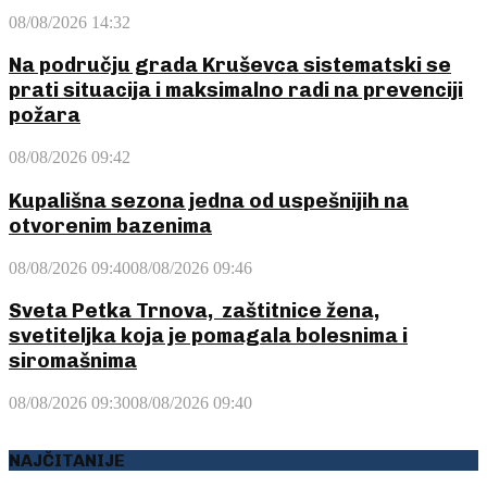
08/08/2026 14:32
Na području grada Kruševca sistematski se
prati situacija i maksimalno radi na prevenciji
požara
08/08/2026 09:42
Kupališna sezona jedna od uspešnijih na
otvorenim bazenima
08/08/2026 09:40
08/08/2026 09:46
Sveta Petka Trnova, zaštitnice žena,
svetiteljka koja je pomagala bolesnima i
siromašnima
08/08/2026 09:30
08/08/2026 09:40
NAJČITANIJE