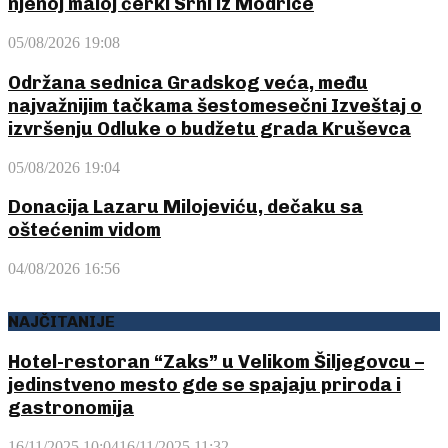
njenoj maloj ćerki Srni iz Modrice
05/08/2026 19:08
Održana sednica Gradskog veća, među
najvažnijim tačkama šestomesečni Izveštaj o
izvršenju Odluke o budžetu grada Kruševca
05/08/2026 19:04
Donacija Lazaru Milojeviću, dečaku sa
oštećenim vidom
04/08/2026 16:56
NAJČITANIJE
Hotel-restoran “Zaks” u Velikom Šiljegovcu –
jedinstveno mesto gde se spajaju priroda i
gastronomija
16/11/2025 10:04
16/11/2025 11:32