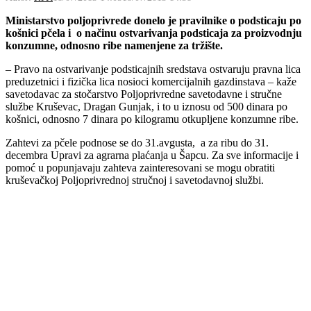
Ministarstvo poljoprivrede donelo je pravilnike o podsticaju po
košnici pčela i o načinu ostvarivanja podsticaja za proizvodnju
konzumne, odnosno ribe namenjene za tržište.
– Pravo na ostvarivanje podsticajnih sredstava ostvaruju pravna lica
preduzetnici i fizička lica nosioci komercijalnih gazdinstava – kaže
savetodavac za stočarstvo Poljoprivredne savetodavne i stručne
službe Kruševac, Dragan Gunjak, i to u iznosu od 500 dinara po
košnici, odnosno 7 dinara po kilogramu otkupljene konzumne ribe.
Zahtevi za pčele podnose se do 31.avgusta, a za ribu do 31.
decembra Upravi za agrarna plaćanja u Šapcu. Za sve informacije i
pomoć u popunjavaju zahteva zainteresovani se mogu obratiti
kruševačkoj Poljoprivrednoj stručnoj i savetodavnoj službi.