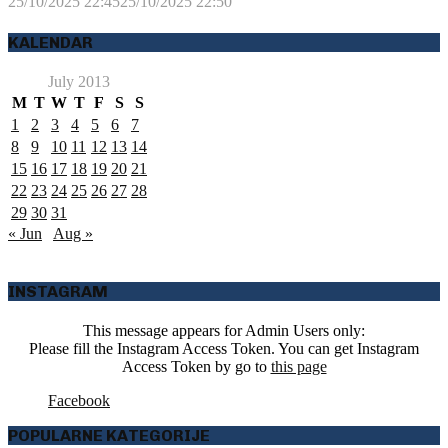
25/10/2025 22:45
25/10/2025 22:50
KALENDAR
July 2013
M
T
W
T
F
S
S
1
2
3
4
5
6
7
8
9
10
11
12
13
14
15
16
17
18
19
20
21
22
23
24
25
26
27
28
29
30
31
« Jun
Aug »
INSTAGRAM
This message appears for Admin Users only:
Please fill the Instagram Access Token. You can get Instagram
Access Token by go to
this page
Facebook
POPULARNE KATEGORIJE