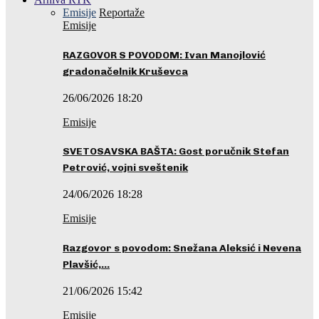
Emisije
Reportaže
Emisije
RAZGOVOR S POVODOM: Ivan Manojlović
gradonačelnik Kruševca
26/06/2026 18:20
Emisije
SVETOSAVSKA BAŠTA: Gost poručnik Stefan
Petrović, vojni sveštenik
24/06/2026 18:28
Emisije
Razgovor s povodom: Snežana Aleksić i Nevena
Plavšić,…
21/06/2026 15:42
Emisije