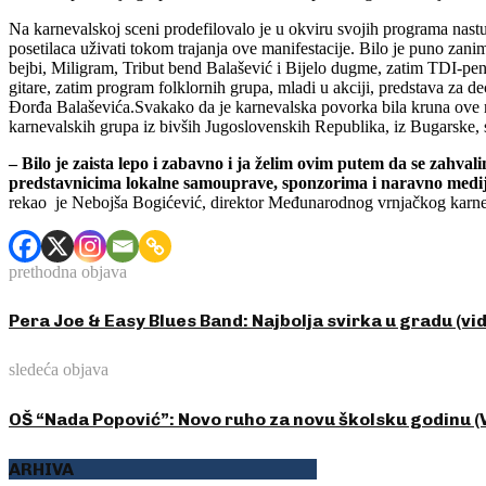
Na karnevalskoj sceni prodefilovalo je u okviru svojih programa nas
posetilaca uživati tokom trajanja ove manifestacije. Bilo je puno za
bejbi, Miligram, Tribut bend Balašević i Bijelo dugme, zatim TDI-pena
gitare, zatim program folklornih grupa, mladi u akciji, predstava za 
Đorđa Balaševića.Svakako da je karnevalska povorka bila kruna ove 
karnevalskih grupa iz bivših Jugoslovenskih Republika, iz Bugarske, 
– Bilo je zaista lepo i zabavno i ja želim ovim putem da se zahval
predstavnicima lokalne samouprave, sponzorima i naravno medijim
rekao je Nebojša Bogićević, direktor Međunarodnog vrnjačkog karne
prethodna objava
Pera Joe & Easy Blues Band: Najbolja svirka u gradu (vid
sledeća objava
OŠ “Nada Popović”: Novo ruho za novu školsku godinu (
ARHIVA