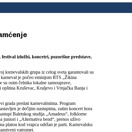
pamćenje
stival izložbi, koncetri, pozorišne predstave,
j ksrnevalskih grupa iz celog sveta garantovali su
 karneval je počeo emisijom RTS „Žikina
me su osim čelnika lokalne samouprave,
ici opština Kruševac, Kraljevo i Vrnjačka Banja i
vi grada predati karnevalistima. Program
tavljen je dečijim nastupima, zatim koncert hora
 nastupi Baletskog studija „Amadeus“, folklorne
a juniori i „Alternativa bend“, prenos uživo
 na platou kod vrapca održan je parti. Karnevalsku
čanstveni vatromet.