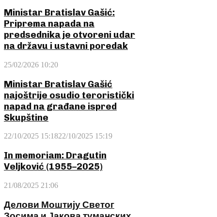
Ministar Bratislav Gašić:
Priprema napada na
predsednika je otvoreni udar
na državu i ustavni poredak
25/02/2026 10:20
Ministar Bratislav Gašić
najoštrije osudio teroristički
napad na građane ispred
Skupštine
22/10/2025 15:18
22/10/2025 15:19
In memoriam: Dragutin
Veljković (1955–2025)
21/08/2025 21:06
Делови Моштију Светог
Зосима и Јакова туманских