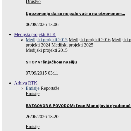
Društvo
Upozorenje da se ne pale vatre na otvorenom…
06/08/2026 13:06
Medijski projekti RTK
Medijski projekti 2015
Medijski projekti 2016
Medijski p
projekti 2024
Medijski projekti 2025
Medijski projekti 2015
STOP vršnjačkom nasilju
07/09/2015 03:11
Arhiva RTK
Emisije
Reportaže
Emisije
RAZGOVOR S POVODOM: Ivan Manojlović gradonače
26/06/2026 18:20
Emisije