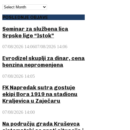
ARHIVA
POSLEDNJE OBJAVE
Seminar za službena lica
Srpske lige “Istok”
07/08/2026 14:06
07/08/2026 14:06
Evrodizel skuplji za dinar, cena
benzina nepromenjena
07/08/2026 14:05
FK Napredak sutra gostuje
ekipi Bora 1919 na stadionu
Kraljevica u Zaječaru
07/08/2026 14:00
Na području grada Kruševca