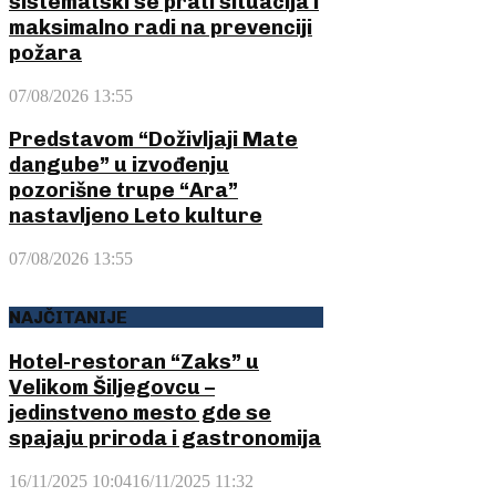
sistematski se prati situacija i
maksimalno radi na prevenciji
požara
07/08/2026 13:55
Predstavom “Doživljaji Mate
dangube” u izvođenju
pozorišne trupe “Ara”
nastavljeno Leto kulture
07/08/2026 13:55
NAJČITANIJE
Hotel-restoran “Zaks” u
Velikom Šiljegovcu –
jedinstveno mesto gde se
spajaju priroda i gastronomija
16/11/2025 10:04
16/11/2025 11:32