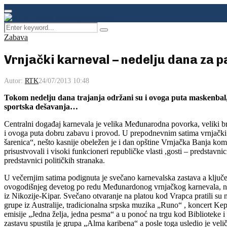
Facebook
Instagram
Youtube
Primary
Menu
Search
Pretraga
for:
Zabava
Vrnjački karneval – nedelju dana za 
Autor:
RTK
24/07/2013 10:48
Tokom nedelju dana trajanja održani su i ovoga puta maskenbal, fe
sportska dešavanja…
Centralni događaj karnevala je velika Međunarodna povorka, veliki bro
i ovoga puta dobru zabavu i provod. U prepodnevnim satima vrnjački
šarenica“, nešto kasnije obeležen je i dan opštine Vrnjačka Banja ko
prisustvovali i visoki funkcioneri republičke vlasti ,gosti – predstavn
predstavnici političkih stranaka.
U večernjim satima podignuta je svečano karnevalska zastava a ključe
ovogodišnjeg devetog po redu Međunardonog vrnjačkog karnevala, nas
iz Nikozije-Kipar. Svečano otvaranje na platou kod Vrapca pratili su
grupe iz Australije, tradicionalna srpska muzika „Runo“ , koncert Kep
emisije „Jedna želja, jedna pesma“ a u ponoć na trgu kod Biblioteke i
zastavu spustila je grupa „Alma karibena“ a posle toga usledio je veli