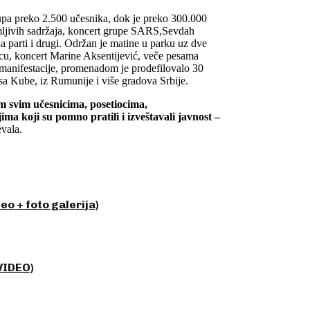
tupa preko 2.500 učesnika, dok je preko 300.000
nimljivih sadržaja, koncert grupe SARS,Sevdah
 parti i drugi. Održan je matine u parku uz dve
decu, koncert Marine Aksentijević, veče pesama
manifestacije, promenadom je prodefilovalo 30
sa Kube, iz Rumunije i više gradova Srbije.
im svim učesnicima, posetiocima,
a koji su pomno pratili i izveštavali javnost –
vala.
eo + foto galerija)
VIDEO)