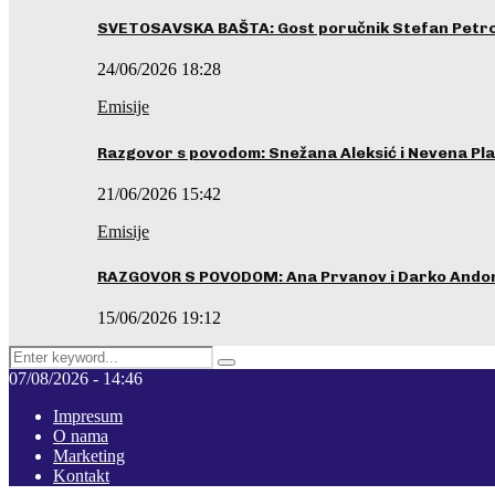
SVETOSAVSKA BAŠTA: Gost poručnik Stefan Petrovi
24/06/2026 18:28
Emisije
Razgovor s povodom: Snežana Aleksić i Nevena Pla
21/06/2026 15:42
Emisije
RAZGOVOR S POVODOM: Ana Prvanov i Darko Ando
15/06/2026 19:12
Search
Pretraga
for:
07/08/2026 - 14:46
Impresum
O nama
Marketing
Kontakt