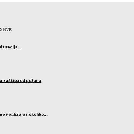
Servis
situacija…
a zaštitu od požara
ne realizuje nekoliko…