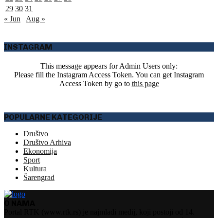
29
30
31
« Jun
Aug »
INSTAGRAM
This message appears for Admin Users only:
Please fill the Instagram Access Token. You can get Instagram
Access Token by go to
this page
POPULARNE KATEGORIJE
Društvo
Društvo Arhiva
Ekonomija
Sport
Kultura
Šarengrad
O NAMA
Portal RTK (www.rtk.rs) je najmlađi medij, koji postoji od 14.