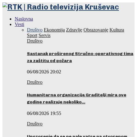
Naslovna
Vesti
Društvo
Ekonomija
Zdravlje
Obrazovanje
Kultura
Sport
Servis
Društvo
Sastanak proširenog Stručno-operativnog tima
za zaštitu od požara
06/08/2026 20:02
Društvo
Humanitarna organizacija Graditelji mira ove
godine realizuje nekoliko…
06/08/2026 19:55
Društvo
Upozorenje da se ne pale vatre na otvorenom…