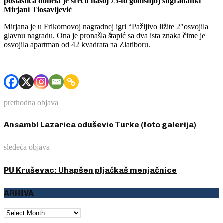
poslastica donela je sreću našoj 75-to godišnjoj sugrađanki
Mirjani Tiosavljević
Mirjana je u Frikomovoj nagradnoj igri “Pažljivo ližite 2″osvojila
glavnu nagradu. Ona je pronašla štapić sa dva ista znaka čime je
osvojila apartman od 42 kvadrata na Zlatiboru.
prethodna objava
Ansambl Lazarica oduševio Turke (foto galerija)
sledeća objava
PU Kruševac: Uhapšen pljačkaš menjačnice
ARHIVA
ARHIVA