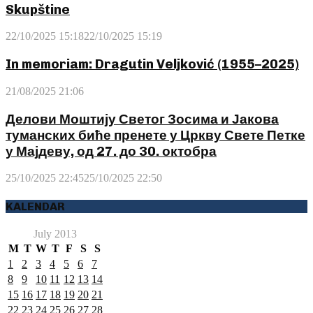
Skupštine
22/10/2025 15:18
22/10/2025 15:19
In memoriam: Dragutin Veljković (1955–2025)
21/08/2025 21:06
Делови Моштију Светог Зосима и Јакова
туманских биће пренете у Цркву Свете Петке
у Мајдеву, од 27. до 30. октобра
25/10/2025 22:45
25/10/2025 22:50
KALENDAR
July 2013
M
T
W
T
F
S
S
1
2
3
4
5
6
7
8
9
10
11
12
13
14
15
16
17
18
19
20
21
22
23
24
25
26
27
28