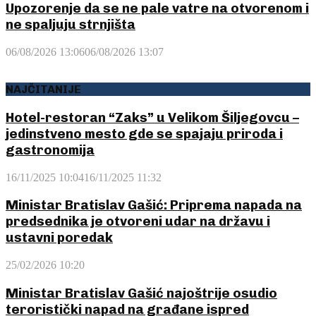
Upozorenje da se ne pale vatre na otvorenom i
ne spaljuju strnjišta
06/08/2026 13:06
06/08/2026 13:07
NAJČITANIJE
Hotel-restoran “Zaks” u Velikom Šiljegovcu –
jedinstveno mesto gde se spajaju priroda i
gastronomija
16/11/2025 10:04
16/11/2025 11:32
Ministar Bratislav Gašić: Priprema napada na
predsednika je otvoreni udar na državu i
ustavni poredak
25/02/2026 10:20
Ministar Bratislav Gašić najoštrije osudio
teroristički napad na građane ispred