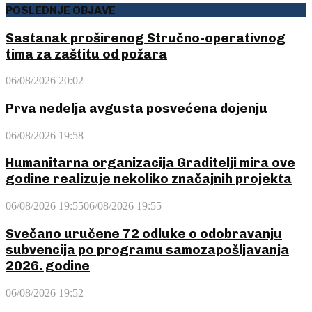
POSLEDNJE OBJAVE
Sastanak proširenog Stručno-operativnog
tima za zaštitu od požara
06/08/2026 20:02
Prva nedelja avgusta posvećena dojenju
06/08/2026 19:58
Humanitarna organizacija Graditelji mira ove
godine realizuje nekoliko značajnih projekta
06/08/2026 19:55
06/08/2026 19:55
Svečano uručene 72 odluke o odobravanju
subvencija po programu samozapošljavanja
2026. godine
06/08/2026 19:52