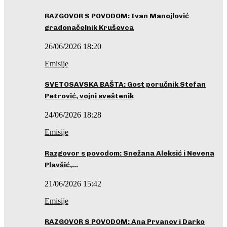
RAZGOVOR S POVODOM: Ivan Manojlović
gradonačelnik Kruševca
26/06/2026 18:20
Emisije
SVETOSAVSKA BAŠTA: Gost poručnik Stefan
Petrović, vojni sveštenik
24/06/2026 18:28
Emisije
Razgovor s povodom: Snežana Aleksić i Nevena
Plavšić,…
21/06/2026 15:42
Emisije
RAZGOVOR S POVODOM: Ana Prvanov i Darko