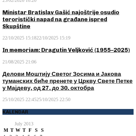
25/02/2026 10:20
Ministar Bratislav Gašić najoštrije osudio
teroristički napad na građane ispred
Skupštine
22/10/2025 15:18
22/10/2025 15:19
In memoriam: Dragutin Veljković (1955–2025)
21/08/2025 21:06
Делови Моштију Светог Зосима и Јакова
туманских биће пренете у Цркву Свете Петке
у Мајдеву, од 27. до 30. октобра
25/10/2025 22:45
25/10/2025 22:50
KALENDAR
July 2013
M
T
W
T
F
S
S