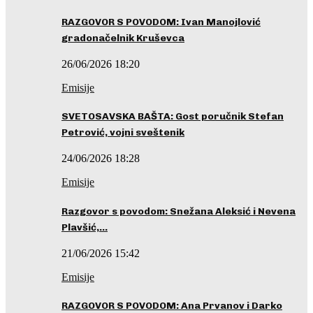
RAZGOVOR S POVODOM: Ivan Manojlović
gradonačelnik Kruševca
26/06/2026 18:20
Emisije
SVETOSAVSKA BAŠTA: Gost poručnik Stefan
Petrović, vojni sveštenik
24/06/2026 18:28
Emisije
Razgovor s povodom: Snežana Aleksić i Nevena
Plavšić,…
21/06/2026 15:42
Emisije
RAZGOVOR S POVODOM: Ana Prvanov i Darko