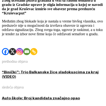
Zbog učestalih poziva građana u vezi sa radom semafora u
gradu iz Gradske uprave je stigla informacija u kojoj se navodi
da je grad Kruševac izmirio sve obaveze prema preduzeću
“Kruševacput”
Međutim zbog blokade koja je nastala u vreme bivšeg vlasnika, ovo
preduzeće nije u mogućnosti da izvršava obaveze iz ugovora i
održava signalizaciju. Zbog svega toga, ugovor je raskinut, a u toku
je tender za izbor nove firme koja će održavati semafore u gradu.
prethodna objava
“Binički”: Trio Balkanske žice sladokuscima za kraj
(VIDEO)
sledeća objava
Auto škole: Broj kandidata značajno opao