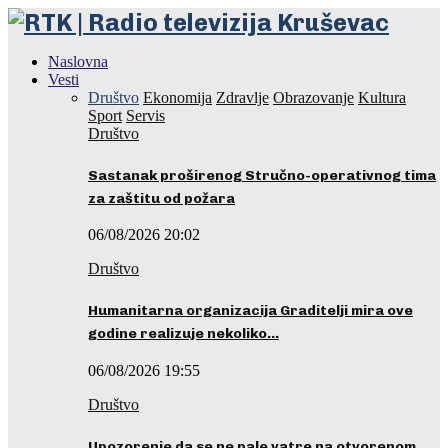
Naslovna
Vesti
Društvo
Ekonomija
Zdravlje
Obrazovanje
Kultura
Sport
Servis
Društvo
Sastanak proširenog Stručno-operativnog tima
za zaštitu od požara
06/08/2026 20:02
Društvo
Humanitarna organizacija Graditelji mira ove
godine realizuje nekoliko…
06/08/2026 19:55
Društvo
Upozorenje da se ne pale vatre na otvorenom…