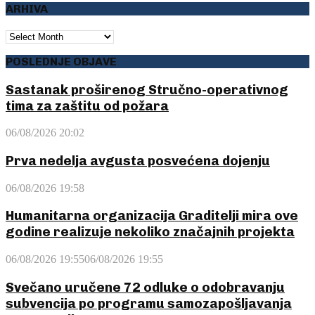
ARHIVA
ARHIVA
POSLEDNJE OBJAVE
Sastanak proširenog Stručno-operativnog
tima za zaštitu od požara
06/08/2026 20:02
Prva nedelja avgusta posvećena dojenju
06/08/2026 19:58
Humanitarna organizacija Graditelji mira ove
godine realizuje nekoliko značajnih projekta
06/08/2026 19:55
06/08/2026 19:55
Svečano uručene 72 odluke o odobravanju
subvencija po programu samozapošljavanja