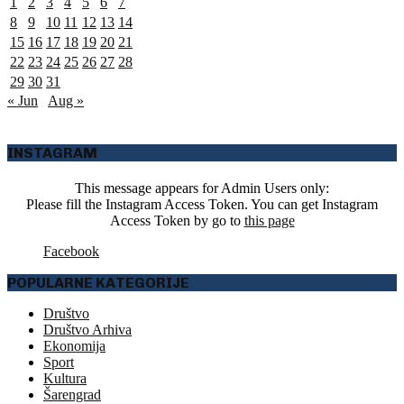
1
2
3
4
5
6
7
8
9
10
11
12
13
14
15
16
17
18
19
20
21
22
23
24
25
26
27
28
29
30
31
« Jun
Aug »
INSTAGRAM
This message appears for Admin Users only:
Please fill the Instagram Access Token. You can get Instagram
Access Token by go to
this page
Facebook
POPULARNE KATEGORIJE
Društvo
Društvo Arhiva
Ekonomija
Sport
Kultura
Šarengrad