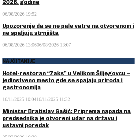
2026. godine
06/08/2026 19:52
Upozorenje da se ne pale vatre na otvorenom i
ne spaljuju strnjišta
06/08/2026 13:06
06/08/2026 13:07
NAJČITANIJE
Hotel-restoran “Zaks” u Velikom Šiljegovcu –
jedinstveno mesto gde se spajaju priroda i
gastronomija
16/11/2025 10:04
16/11/2025 11:32
Ministar Bratislav Gašić: Priprema napada na
predsednika je otvoreni udar na državu i
ustavni poredak