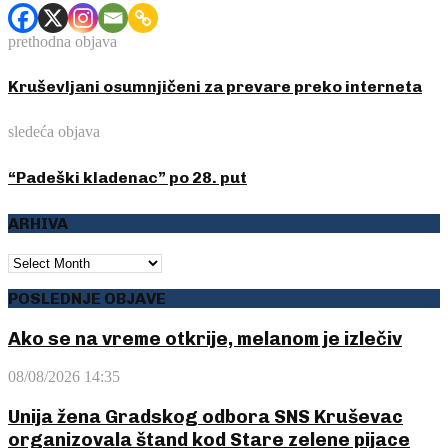
prethodna objava
Kruševljani osumnjičeni za prevare preko interneta
sledeća objava
“Padeški kladenac” po 28. put
ARHIVA
ARHIVA
POSLEDNJE OBJAVE
Ako se na vreme otkrije, melanom je izlečiv
08/08/2026 14:35
Unija žena Gradskog odbora SNS Kruševac
organizovala štand kod Stare zelene pijace