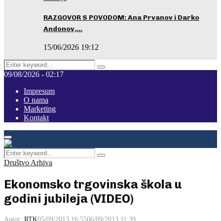
RAZGOVOR S POVODOM: Ana Prvanov i Darko
Andonov,…
15/06/2026 19:12
Search
Pretraga
for:
09/08/2026 - 02:17
Impresum
O nama
Marketing
Kontakt
Facebook
Instagram
Youtube
Primary
Menu
Search
Pretraga
for:
Društvo Arhiva
Ekonomsko trgovinska škola u
godini jubileja (VIDEO)
Autor:
RTK
05/09/2013 16:55
06/09/2013 11:39