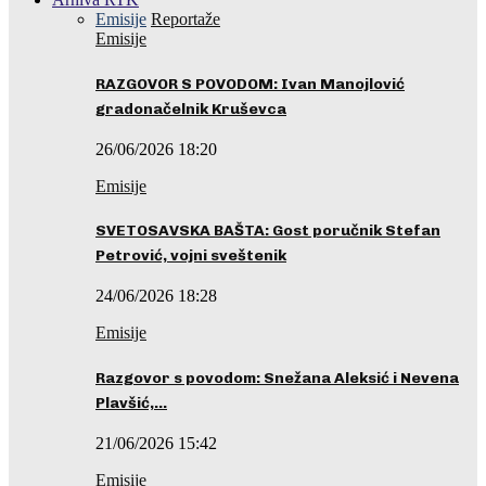
Emisije
Reportaže
Emisije
RAZGOVOR S POVODOM: Ivan Manojlović
gradonačelnik Kruševca
26/06/2026 18:20
Emisije
SVETOSAVSKA BAŠTA: Gost poručnik Stefan
Petrović, vojni sveštenik
24/06/2026 18:28
Emisije
Razgovor s povodom: Snežana Aleksić i Nevena
Plavšić,…
21/06/2026 15:42
Emisije