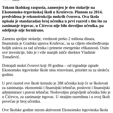
Tokom školskog raspusta, zamenjen je deo stolarije na
Ekonomsko-trgovinskoj školi u Kruševcu. Planom za 2014.
predviđena je rekonstrukcija mokrih čvorova. Ova škola
upisala je standaradan broj učenika u prvi razred s tim što za
zanimanje trgovac, u Ćićevcu nije bilo dovoljno učenika, pa
odeljenje nije formirano.
Zamena spoljne stolarije, vrednosti preko 2 miliona dinara,
finansirala je Gradska uprava Kruševac, sa sa ciljem obezbeđivanja
boljih uslova za rad učenika i primene energetske efikasnosti. Osim
ove investicije, bilo je i više manjih ističe direktor Vladimir
Tomašević.
Dotrajali mokri čvorovi koji 39 godina – od izgradnje zgrade
Ekonomsko trgovinske škole nisu renovirani, prioritet su za sledeću
godinu
U prvi razred ove škole krenulo je 288 učenika koji će se školovati
za zanimanja- ekonomski i finansijski tehničar, poslovni i finansijski
administraor i pravni tehničar. Nedovoljno priajvljnih učenika bilo je
u Ćićevcu, za zanimanje trgovac. U straijim razredima i u ovoj školi
povećan je broj učenika.
Ove školske godine nizom aktivnosti Ekonomsko trgovinska škola