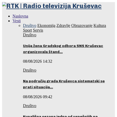
Naslovna
Vesti
Društvo
Ekonomija
Zdravlje
Obrazovanje
Kultura
Sport
Servis
Društvo
Unija žena Gradskog odbora SNS Kruševac
organizovala štand…
08/08/2026 14:32
Društvo
Na području grada Kruševca sistematski se
prati situacija…
08/08/2026 09:42
Društvo
Kupališna sezona jedna od uspešnijih na