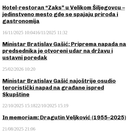
Hotel-restoran “Zaks” u Velikom Šiljegovcu –
jedinstveno mesto gde se spajaju priroda i
gastronomija
16/11/2025 10:04
16/11/2025 11:32
Ministar Bratislav Gašić: Priprema napada na
predsednika je otvoreni udar na državu i
ustavni poredak
25/02/2026 10:20
Ministar Bratislav Gašić najoštrije osudio
teroristički napad na građane ispred
Skupštine
22/10/2025 15:18
22/10/2025 15:19
In memoriam: Dragutin Veljković (1955–2025)
21/08/2025 21:06