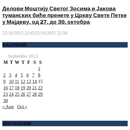
Делови Моштију Светог Зосима и Јакова
туманских биће пренете у Цркву Свете Петке
у Мајдеву, од 27. до 30. октобра
25/10/2025 22:45
25/10/2025 22:50
KALENDAR
September 2013
M
T
W
T
F
S
S
1
2
3
4
5
6
7
8
9
10
11
12
13
14
15
16
17
18
19
20
21
22
23
24
25
26
27
28
29
30
« Aug
Oct »
INSTAGRAM