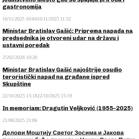
gastronomija
16/11/2025 10:04
16/11/2025 11:32
Ministar Bratislav Gašić: Priprema napada na
predsednika je otvoreni udar na državu i
ustavni poredak
25/02/2026 10:20
Ministar Bratislav Gašić najoštrije osudio
teroristički napad na građane ispred
Skupštine
22/10/2025 15:18
22/10/2025 15:19
In memoriam: Dragutin Veljković (1955–2025)
21/08/2025 21:06
Делови Моштију Светог Зосима и Јакова