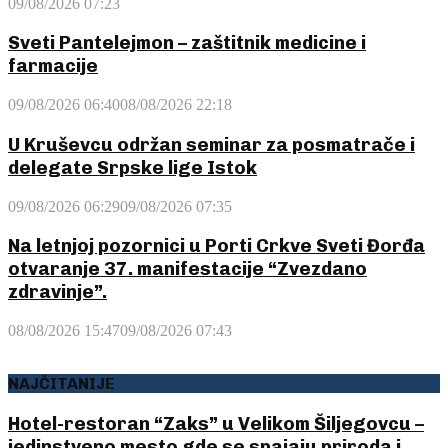
09/08/2026 07:23
Sveti Pantelejmon – zaštitnik medicine i
farmacije
09/08/2026 06:40
08/08/2026 22:18
U Kruševcu održan seminar za posmatrače i
delegate Srpske lige Istok
09/08/2026 06:29
09/08/2026 07:35
Na letnjoj pozornici u Porti Crkve Sveti Đorđa
otvaranje 37. manifestacije “Zvezdano
zdravinje”.
08/08/2026 15:47
09/08/2026 07:43
NAJČITANIJE
Hotel-restoran “Zaks” u Velikom Šiljegovcu –
jedinstveno mesto gde se spajaju priroda i