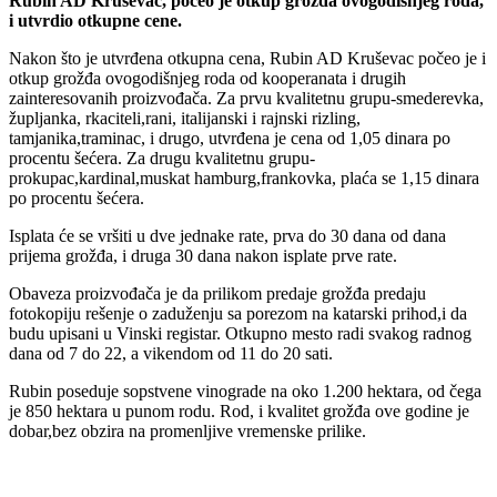
Rubin AD Kruševac, počeo je otkup grožđa ovogodišnjeg roda,
i utvrdio otkupne cene.
Nakon što je utvrđena otkupna cena, Rubin AD Kruševac počeo je i
otkup grožđa ovogodišnjeg roda od kooperanata i drugih
zainteresovanih proizvođača. Za prvu kvalitetnu grupu-smederevka,
župljanka, rkaciteli,rani, italijanski i rajnski rizling,
tamjanika,traminac, i drugo, utvrđena je cena od 1,05 dinara po
procentu šećera. Za drugu kvalitetnu grupu-
prokupac,kardinal,muskat hamburg,frankovka, plaća se 1,15 dinara
po procentu šećera.
Isplata će se vršiti u dve jednake rate, prva do 30 dana od dana
prijema grožđa, i druga 30 dana nakon isplate prve rate.
Obaveza proizvođača je da prilikom predaje grožđa predaju
fotokopiju rešenje o zaduženju sa porezom na katarski prihod,i da
budu upisani u Vinski registar. Otkupno mesto radi svakog radnog
dana od 7 do 22, a vikendom od 11 do 20 sati.
Rubin poseduje sopstvene vinograde na oko 1.200 hektara, od čega
je 850 hektara u punom rodu. Rod, i kvalitet grožđa ove godine je
dobar,bez obzira na promenljive vremenske prilike.