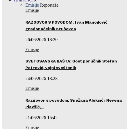
Emisije
Reportaže
Emisije
RAZGOVOR S POVODOM: Ivan Manojlović
gradonačelnik Kruševca
26/06/2026 18:20
Emisije
SVETOSAVSKA BAŠTA: Gost poručnik Stefan
Petrović, vojni sveštenik
24/06/2026 18:28
Emisije
Razgovor s povodom: Snežana Aleksić i Nevena
Plavšić,…
21/06/2026 15:42
Emisije