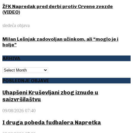
ŽFK Napredak pred derbi protiv Crvene zvezde
(VIDEO)
sledeća objava
Milan Lešnjak zadovoljan učinkom, ali “moglo je i
bolje”
ARHIVA
ARHIVA
POSLEDNJE OBJAVE
Uhapšeni Kruševljani zbog iznude u
saizvršilaštvu
09/08/2026 07:40
I druga pobeda fudbalera Napretka