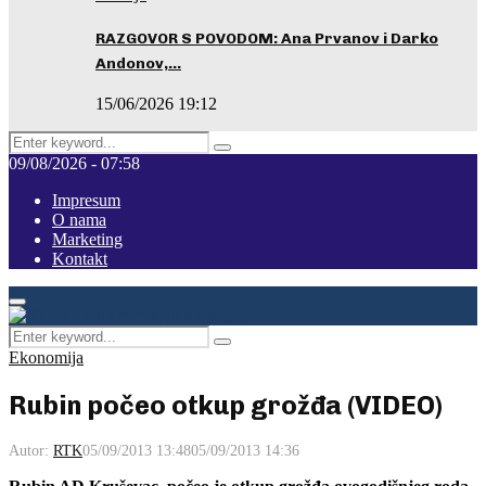
RAZGOVOR S POVODOM: Ana Prvanov i Darko
Andonov,…
15/06/2026 19:12
Search
Pretraga
for:
09/08/2026 - 07:58
Impresum
O nama
Marketing
Kontakt
Facebook
Instagram
Youtube
Primary
Menu
Search
Pretraga
for:
Ekonomija
Rubin počeo otkup grožđa (VIDEO)
Autor:
RTK
05/09/2013 13:48
05/09/2013 14:36