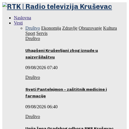
Naslovna
Vesti
Društvo
Ekonomija
Zdravlje
Obrazovanje
Kultura
Sport
Servis
Društvo
Uhapšeni Kruševljani zbog iznude u
saizvršilaštvu
09/08/2026 07:40
Društvo
Sveti Pantelejmon – zaštitnik medicine i
farmacije
09/08/2026 06:40
Društvo
Unija žena Gradskog odbora SNS Kruševac