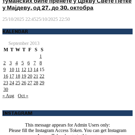
туманских биће пренете у Цркву Свете Петке
у Мајдеву, од 27. до 30. октобра
25/10/2025 22:45
25/10/2025 22:50
KALENDAR
September 2013
M
T
W
T
F
S
S
1
2
3
4
5
6
7
8
9
10
11
12
13
14
15
16
17
18
19
20
21
22
23
24
25
26
27
28
29
30
« Aug
Oct »
INSTAGRAM
This message appears for Admin Users only:
Please fill the Instagram Access Token. You can get Instagram