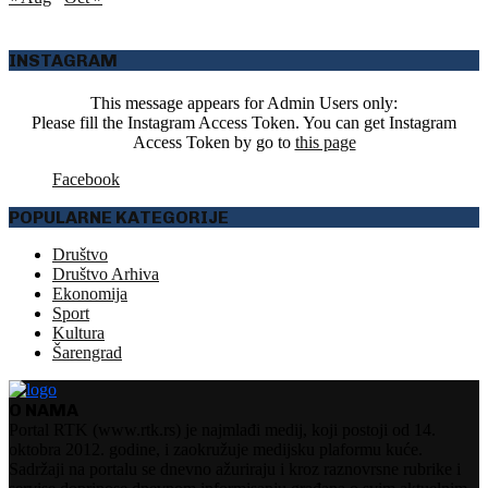
INSTAGRAM
This message appears for Admin Users only:
Please fill the Instagram Access Token. You can get Instagram
Access Token by go to
this page
Facebook
POPULARNE KATEGORIJE
Društvo
Društvo Arhiva
Ekonomija
Sport
Kultura
Šarengrad
O NAMA
Portal RTK (www.rtk.rs) je najmlađi medij, koji postoji od 14.
oktobra 2012. godine, i zaokružuje medijsku plaformu kuće.
Sadržaji na portalu se dnevno ažuriraju i kroz raznovrsne rubrike i