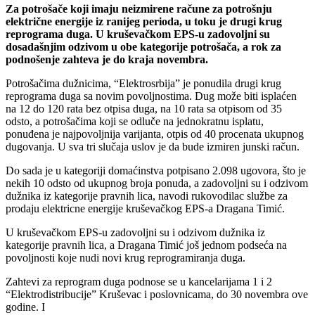
Za potrošače koji imaju neizmirene račune za potrošnju
električne energije iz ranijeg perioda, u toku je drugi krug
reprograma duga. U kruševačkom EPS-u zadovoljni su
dosadašnjim odzivom u obe kategorije potrošača, a rok za
podnošenje zahteva je do kraja novembra.
Potrošačima dužnicima, “Elektrosrbija” je ponudila drugi krug
reprograma duga sa novim povoljnostima. Dug može biti isplaćen
na 12 do 120 rata bez otpisa duga, na 10 rata sa otpisom od 35
odsto, a potrošačima koji se odluče na jednokratnu isplatu,
ponuđena je najpovoljnija varijanta, otpis od 40 procenata ukupnog
dugovanja. U sva tri slučaja uslov je da bude izmiren junski račun.
Do sada je u kategoriji domaćinstva potpisano 2.098 ugovora, što je
nekih 10 odsto od ukupnog broja ponuda, a zadovoljni su i odzivom
dužnika iz kategorije pravnih lica, navodi rukovodilac službe za
prodaju elektricne energije kruševačkog EPS-a Dragana Timić.
U kruševačkom EPS-u zadovoljni su i odzivom dužnika iz
kategorije pravnih lica, a Dragana Timić još jednom podseća na
povoljnosti koje nudi novi krug reprogramiranja duga.
Zahtevi za reprogram duga podnose se u kancelarijama 1 i 2
“Elektrodistribucije” Kruševac i poslovnicama, do 30 novembra ove
godine. I