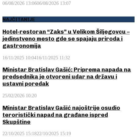
06/08/2026 13:06
06/08/2026 13:07
NAJČITANIJE
Hotel-restoran “Zaks” u Velikom Šiljegovcu –
jedinstveno mesto gde se spajaju priroda i
gastronomija
16/11/2025 10:04
16/11/2025 11:32
Ministar Bratislav Gašić: Priprema napada na
predsednika je otvoreni udar na državu i
ustavni poredak
25/02/2026 10:20
Ministar Bratislav Gašić najoštrije osudio
teroristički napad na građane ispred
Skupštine
22/10/2025 15:18
22/10/2025 15:19