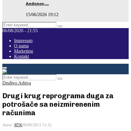
Andonov,…
15/06/2026 19:12
Search
Pretraga
for:
06/08/2026 - 21:55
Impresum
O nama
Marketing
Kontakt
Facebook
Instagram
Youtube
Primary
Menu
Search
Pretraga
for:
Društvo Arhiva
Drugi krug reprograma duga za
potrošače sa neizmirenenim
računima
Autor:
RTK
09/09/2013 13:32