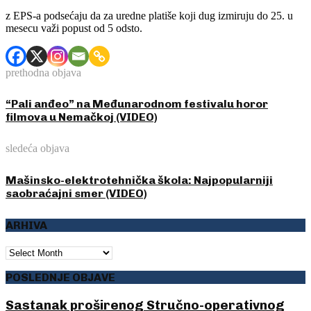
z EPS-a podsećaju da za uredne platiše koji dug izmiruju do 25. u
mesecu važi popust od 5 odsto.
prethodna objava
“Pali anđeo” na Međunarodnom festivalu horor
filmova u Nemačkoj (VIDEO)
sledeća objava
Mašinsko-elektrotehnička škola: Najpopularniji
saobraćajni smer (VIDEO)
ARHIVA
ARHIVA
POSLEDNJE OBJAVE
Sastanak proširenog Stručno-operativnog