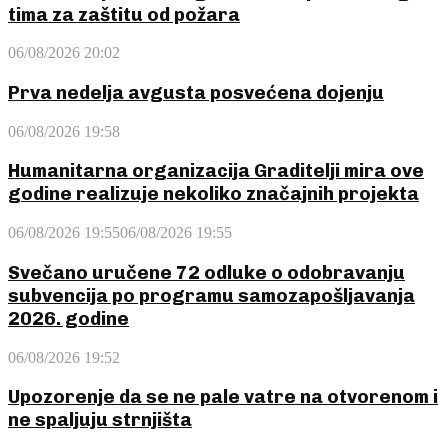
tima za zaštitu od požara
06/08/2026 20:02
Prva nedelja avgusta posvećena dojenju
06/08/2026 19:58
Humanitarna organizacija Graditelji mira ove
godine realizuje nekoliko značajnih projekta
06/08/2026 19:55
06/08/2026 19:55
Svečano uručene 72 odluke o odobravanju
subvencija po programu samozapošljavanja
2026. godine
06/08/2026 19:52
Upozorenje da se ne pale vatre na otvorenom i
ne spaljuju strnjišta