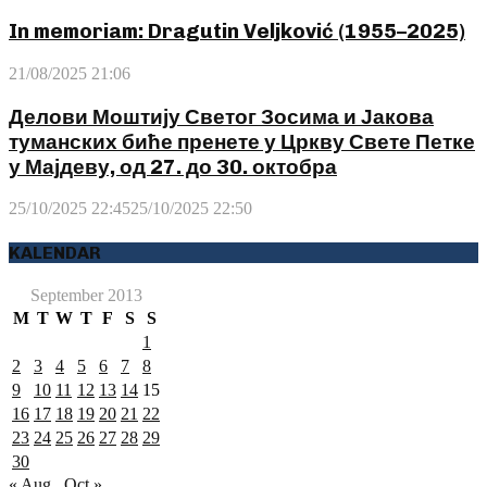
In memoriam: Dragutin Veljković (1955–2025)
21/08/2025 21:06
Делови Моштију Светог Зосима и Јакова
туманских биће пренете у Цркву Свете Петке
у Мајдеву, од 27. до 30. октобра
25/10/2025 22:45
25/10/2025 22:50
KALENDAR
September 2013
M
T
W
T
F
S
S
1
2
3
4
5
6
7
8
9
10
11
12
13
14
15
16
17
18
19
20
21
22
23
24
25
26
27
28
29
30
« Aug
Oct »