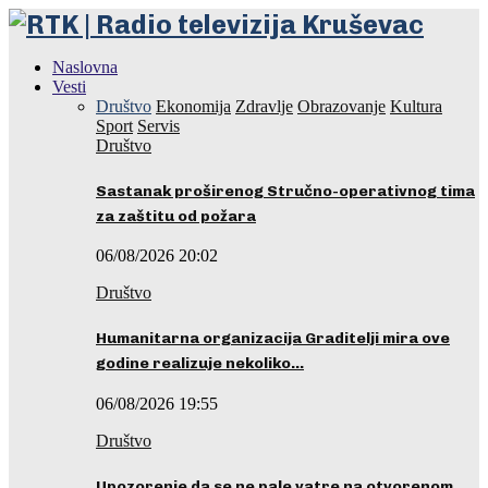
Naslovna
Vesti
Društvo
Ekonomija
Zdravlje
Obrazovanje
Kultura
Sport
Servis
Društvo
Sastanak proširenog Stručno-operativnog tima
za zaštitu od požara
06/08/2026 20:02
Društvo
Humanitarna organizacija Graditelji mira ove
godine realizuje nekoliko…
06/08/2026 19:55
Društvo
Upozorenje da se ne pale vatre na otvorenom…