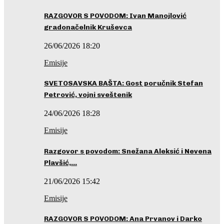
RAZGOVOR S POVODOM: Ivan Manojlović
gradonačelnik Kruševca
26/06/2026 18:20
Emisije
SVETOSAVSKA BAŠTA: Gost poručnik Stefan
Petrović, vojni sveštenik
24/06/2026 18:28
Emisije
Razgovor s povodom: Snežana Aleksić i Nevena
Plavšić,…
21/06/2026 15:42
Emisije
RAZGOVOR S POVODOM: Ana Prvanov i Darko