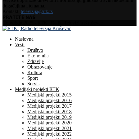
servise doprinose dnevnom informisanju građana o svim aktuelnim
događajima i temama.
Kontakt:
televizija@rtk.rs
PRATITE NAS
Facebook
Instagram
Youtube
Copyright 2025 - RTK | Radio Televizija Kruševac
Naslovna
Vesti
Društvo
Ekonomija
Zdravlje
Obrazovanje
Kultura
Sport
Servis
Medijski projekti RTK
Medijski projekti 2015
Medijski projekti 2016
Medijski projekti 2017
Medijski projekti 2018
Medijski projekti 2019
Medijski projekti 2020
Medijski projekti 2021
Medijski projekti 2022