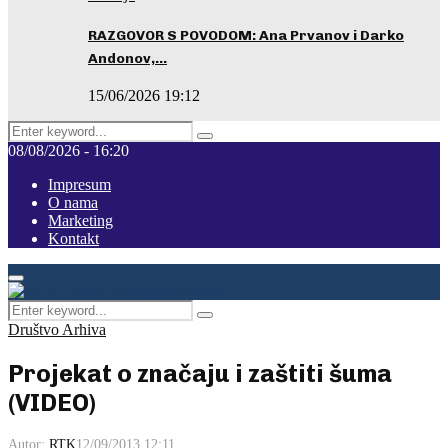
RAZGOVOR S POVODOM: Ana Prvanov i Darko
Andonov,…
15/06/2026 19:12
Search
Pretraga
for:
08/08/2026 - 16:20
Impresum
O nama
Marketing
Kontakt
Facebook
Instagram
Youtube
Primary
Menu
Search
Pretraga
for:
Društvo Arhiva
Projekat o značaju i zaštiti šuma
(VIDEO)
Autor:
RTK
12/09/2013 12:11