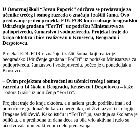
U Osnovnoj školi “Jovan Popović” održava se predavanje za
učenike trećeg i osmog razreda o značaju i zaštiti šuma. Ovo
predavanje je deo projekta EDUFOR koji realizuje beogradsko
Udruženje građana “ForTri” uz podršku Ministarstva za
poljoprivredu, šumarstvo i vodoprivredu. Projekat traje do
kraja oktobra i biće realizovan u Kruševcu, Beogradu i
Despotovcu.
Projekat EDUFOR o značaju i zaštiti šuma, koji realizuje
beogradsko Udruženje građana “ForTri” uz podršku Ministarstva za
poljoprivredu, šumarstvo i vodoprivredu, počeo je u ponedeljak u
Kruševcu.
– Ovim projektom obuhvaćeni su učenici trećeg i osmog
razreda u 14 škola u Beogradu, Kruševcu i Despotovcu –
kaže
Todora Grašić iz udruženja “ForTri”.
Projekat traje do kraja oktobra, a u našem gradu podršku ima i od
pomoćnice gradonačelnika za energetiku, održivi razvoj i ekologiju
Dragane Milićević. Kako ističu u “ForTri”-ju, saradnja sa školama je
odlična, a u prethodna tri dana deca su bila vrlo aktivna i rado su
učestvovala u interaktivnom delu predavanja.