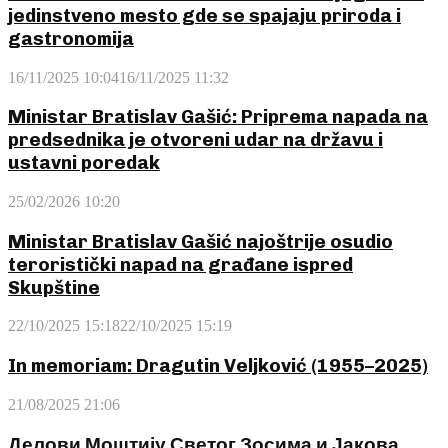
jedinstveno mesto gde se spajaju priroda i
gastronomija
16/11/2025 10:04
16/11/2025 11:32
Ministar Bratislav Gašić: Priprema napada na
predsednika je otvoreni udar na državu i
ustavni poredak
25/02/2026 10:20
Ministar Bratislav Gašić najoštrije osudio
teroristički napad na građane ispred
Skupštine
22/10/2025 15:18
22/10/2025 15:19
In memoriam: Dragutin Veljković (1955–2025)
21/08/2025 21:06
Делови Моштију Светог Зосима и Јакова