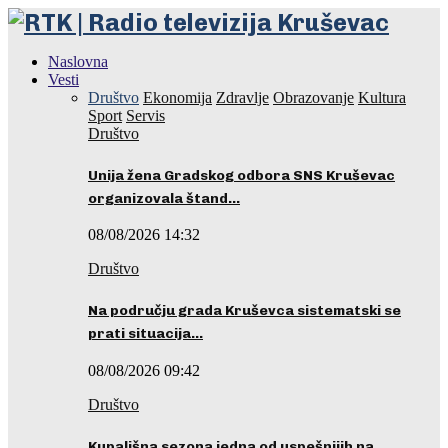
Naslovna
Vesti
Društvo
Ekonomija
Zdravlje
Obrazovanje
Kultura
Sport
Servis
Društvo
Unija žena Gradskog odbora SNS Kruševac
organizovala štand…
08/08/2026 14:32
Društvo
Na području grada Kruševca sistematski se
prati situacija…
08/08/2026 09:42
Društvo
Kupališna sezona jedna od uspešnijih na