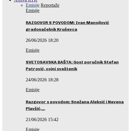
Emisije
Reportaže
Emisije
RAZGOVOR S POVODOM: Ivan Manojlović
gradonačelnik Kruševca
26/06/2026 18:20
Emisije
SVETOSAVSKA BAŠTA: Gost poručnik Stefan
Petrović, vojni sveštenik
24/06/2026 18:28
Emisije
Razgovor s povodom: Snežana Aleksić i Nevena
Plavšić,…
21/06/2026 15:42
Emisije