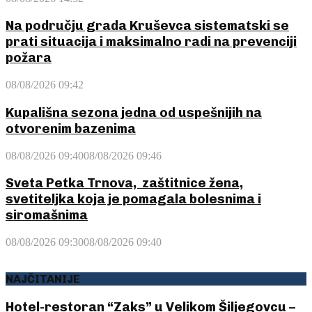
Na području grada Kruševca sistematski se
prati situacija i maksimalno radi na prevenciji
požara
08/08/2026 09:42
Kupališna sezona jedna od uspešnijih na
otvorenim bazenima
08/08/2026 09:40
08/08/2026 09:46
Sveta Petka Trnova, zaštitnice žena,
svetiteljka koja je pomagala bolesnima i
siromašnima
08/08/2026 09:30
08/08/2026 09:40
NAJČITANIJE
Hotel-restoran “Zaks” u Velikom Šiljegovcu –