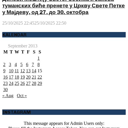
туманских биће пренете у Цркву Свете Петке
у Мајдеву, од 27. до 30. октобра
25/10/2025 22:45
25/10/2025 22:50
KALENDAR
September 2013
M
T
W
T
F
S
S
1
2
3
4
5
6
7
8
9
10
11
12
13
14
15
16
17
18
19
20
21
22
23
24
25
26
27
28
29
30
« Aug
Oct »
INSTAGRAM
This message appears for Admin Users only: