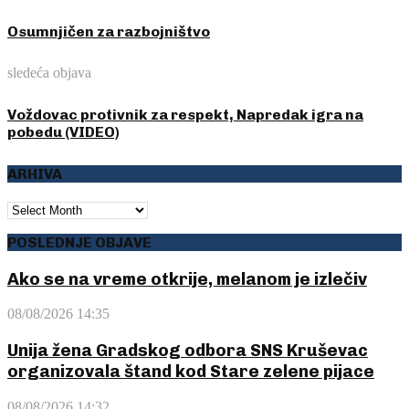
Osumnjičen za razbojništvo
sledeća objava
Voždovac protivnik za respekt, Napredak igra na
pobedu (VIDEO)
ARHIVA
ARHIVA
POSLEDNJE OBJAVE
Ako se na vreme otkrije, melanom je izlečiv
08/08/2026 14:35
Unija žena Gradskog odbora SNS Kruševac
organizovala štand kod Stare zelene pijace
08/08/2026 14:32