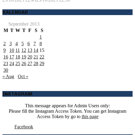
KALENDAR
September 2013
M
T
W
T
F
S
S
1
2
3
4
5
6
7
8
9
10
11
12
13
14
15
16
17
18
19
20
21
22
23
24
25
26
27
28
29
30
« Aug
Oct »
INSTAGRAM
This message appears for Admin Users only:
Please fill the Instagram Access Token. You can get Instagram
Access Token by go to
this page
Facebook