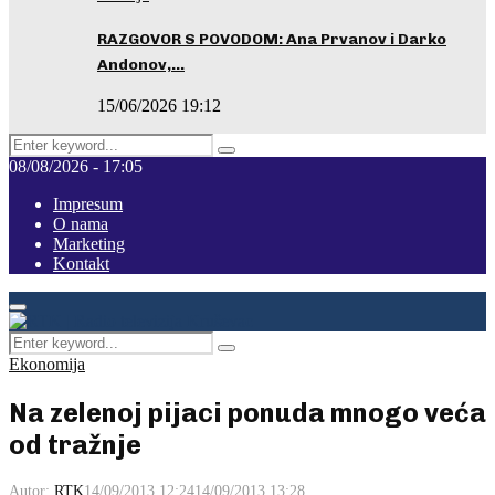
RAZGOVOR S POVODOM: Ana Prvanov i Darko
Andonov,…
15/06/2026 19:12
Search
Pretraga
for:
08/08/2026 - 17:05
Impresum
O nama
Marketing
Kontakt
Facebook
Instagram
Youtube
Primary
Menu
Search
Pretraga
for:
Ekonomija
Na zelenoj pijaci ponuda mnogo veća
od tražnje
Autor:
RTK
14/09/2013 12:24
14/09/2013 13:28