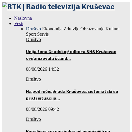
Naslovna
Vesti
Društvo
Ekonomija
Zdravlje
Obrazovanje
Kultura
Sport
Servis
Društvo
Unija žena Gradskog odbora SNS Kruševac
organizovala štand…
08/08/2026 14:32
Društvo
Na području grada Kruševca sistematski se
prati situacija…
08/08/2026 09:42
Društvo
Kupališna sezona jedna od uspešnijih na