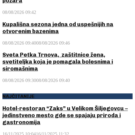
požara
08/08/2026 09:42
Kupališna sezona jedna od uspešnijih na
otvorenim bazenima
08/08/2026 09:40
08/08/2026 09:46
Sveta Petka Trnova, zaštitnice žena,
svetiteljka koja je pomagala bolesnima i
siromašnima
08/08/2026 09:30
08/08/2026 09:40
NAJČITANIJE
Hotel-restoran “Zaks” u Velikom Šiljegovcu –
jedinstveno mesto gde se spajaju priroda i
gastronomija
16/11/2025 10:04
16/11/2025 11:32