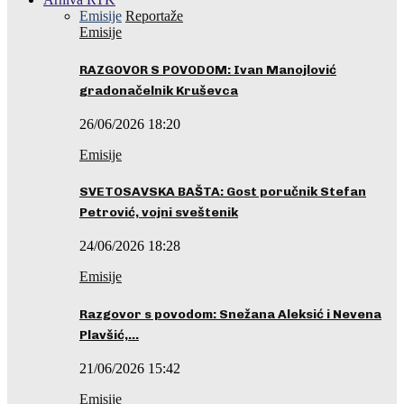
Emisije
Reportaže
Emisije
RAZGOVOR S POVODOM: Ivan Manojlović
gradonačelnik Kruševca
26/06/2026 18:20
Emisije
SVETOSAVSKA BAŠTA: Gost poručnik Stefan
Petrović, vojni sveštenik
24/06/2026 18:28
Emisije
Razgovor s povodom: Snežana Aleksić i Nevena
Plavšić,…
21/06/2026 15:42
Emisije