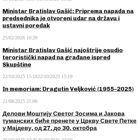
Ministar Bratislav Gašić: Priprema napada na
predsednika je otvoreni udar na državu i
ustavni poredak
25/02/2026 10:20
Ministar Bratislav Gašić najoštrije osudio
teroristički napad na građane ispred
Skupštine
22/10/2025 15:18
22/10/2025 15:19
In memoriam: Dragutin Veljković (1955–2025)
21/08/2025 21:06
Делови Моштију Светог Зосима и Јакова
туманских биће пренете у Цркву Свете Петке
у Мајдеву, од 27. до 30. октобра
25/10/2025 22:45
25/10/2025 22:50