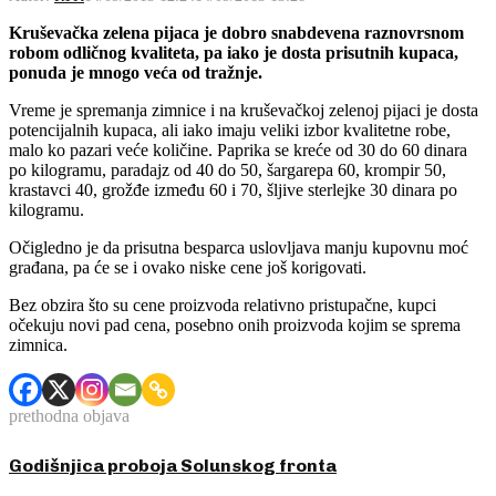
Kruševačka zelena pijaca je dobro snabdevena raznovrsnom
robom odličnog kvaliteta, pa iako je dosta prisutnih kupaca,
ponuda je mnogo veća od tražnje.
Vreme je spremanja zimnice i na kruševačkoj zelenoj pijaci je dosta
potencijalnih kupaca, ali iako imaju veliki izbor kvalitetne robe,
malo ko pazari veće količine. Paprika se kreće od 30 do 60 dinara
po kilogramu, paradajz od 40 do 50, šargarepa 60, krompir 50,
krastavci 40, grožđe između 60 i 70, šljive sterlejke 30 dinara po
kilogramu.
Očigledno je da prisutna besparca uslovljava manju kupovnu moć
građana, pa će se i ovako niske cene još korigovati.
Bez obzira što su cene proizvoda relativno pristupačne, kupci
očekuju novi pad cena, posebno onih proizvoda kojim se sprema
zimnica.
prethodna objava
Godišnjica proboja Solunskog fronta