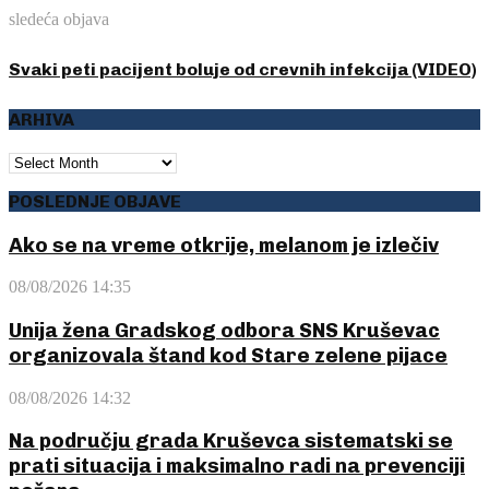
sledeća objava
Svaki peti pacijent boluje od crevnih infekcija (VIDEO)
ARHIVA
ARHIVA
POSLEDNJE OBJAVE
Ako se na vreme otkrije, melanom je izlečiv
08/08/2026 14:35
Unija žena Gradskog odbora SNS Kruševac
organizovala štand kod Stare zelene pijace
08/08/2026 14:32
Na području grada Kruševca sistematski se
prati situacija i maksimalno radi na prevenciji