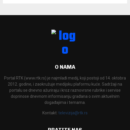
O NAMA
Portal RTK (www.rtk.rs) je najmlađi medij, koji postoji od 14. oktobra
2012. godine, i zaokružuje medijsku plaformu kuće. Sadržaji na
portalu se dnevno ažuriraju i kroz raznovrsne rubrike i servise
doprinose dnevnom informisanju građana o svim aktuelnim
događajima i temama.
Kontakt:
televizija@rtk.rs