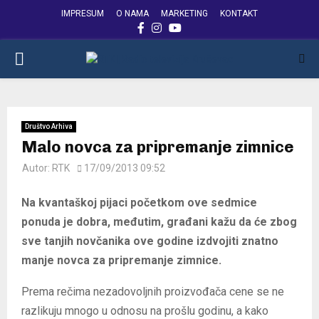
IMPRESUM
O NAMA
MARKETING
KONTAKT
FACEBOOK
INSTAGRAM
YOUTUBE
PRIMARY
MENU
Društvo Arhiva
Malo novca za pripremanje zimnice
Autor:
RTK
17/09/2013 09:52
Na kvantaškoj pijaci početkom ove sedmice
ponuda je dobra, međutim, građani kažu da će zbog
sve tanjih novčanika ove godine izdvojiti znatno
manje novca za pripremanje zimnice.
Prema rečima nezadovoljnih proizvođača cene se ne
razlikuju mnogo u odnosu na prošlu godinu, a kako