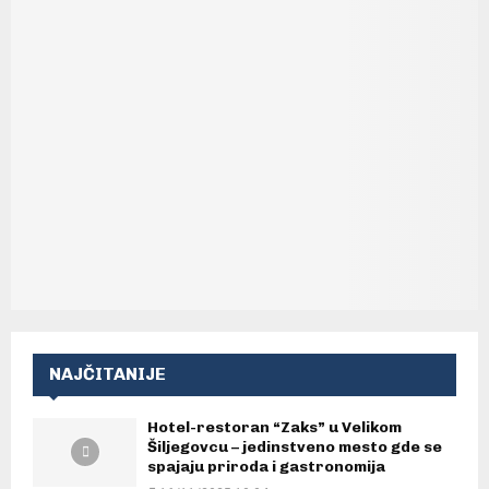
NAJČITANIJE
Hotel-restoran “Zaks” u Velikom
Šiljegovcu – jedinstveno mesto gde se
spajaju priroda i gastronomija