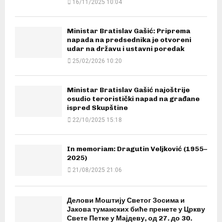
16/11/2025 10:04
Ministar Bratislav Gašić: Priprema
napada na predsednika je otvoreni
udar na državu i ustavni poredak
25/02/2026 10:20
Ministar Bratislav Gašić najoštrije
osudio teroristički napad na građane
ispred Skupštine
22/10/2025 15:18
In memoriam: Dragutin Veljković (1955–
2025)
21/08/2025 21:06
Делови Моштију Светог Зосима и
Јакова туманских биће пренете у Цркву
Свете Петке у Мајдеву, од 27. до 30.