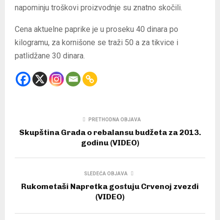
napominju troškovi proizvodnje su znatno skočili.
Cena aktuelne paprike je u proseku 40 dinara po
kilogramu, za kornišone se traži 50 a za tikvice i
patlidžane 30 dinara.
PRETHODNA OBJAVA
Skupština Grada o rebalansu budžeta za 2013.
godinu (VIDEO)
SLEDEĆA OBJAVA
Rukometaši Napretka gostuju Crvenoj zvezdi
(VIDEO)