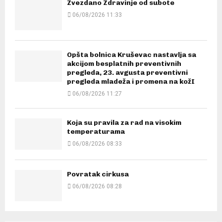
Zvezdano Zdravinje od subote
06/08/2026 11:33
Opšta bolnica Kruševac nastavlja sa
akcijom besplatnih preventivnih
pregleda, 23. avgusta preventivni
pregleda mladeža i promena na kožI
06/08/2026 11:27
Koja su pravila za rad na visokim
temperaturama
06/08/2026 08:33
Povratak cirkusa
06/08/2026 08:28