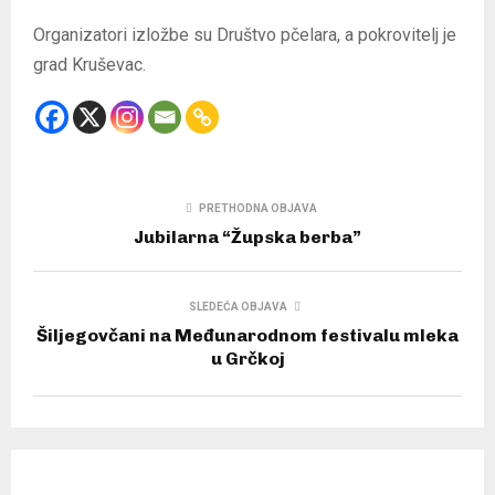
Organizatori izložbe su Društvo pčelara, a pokrovitelj je
grad Kruševac.
PRETHODNA OBJAVA
Jubilarna “Župska berba”
SLEDEĆA OBJAVA
Šiljegovčani na Međunarodnom festivalu mleka
u Grčkoj