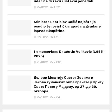
udar na državu i ustavni poredak
25/02/2026 10:20
Ministar Bratislav Gašić najoštrije
osudio teroristički napad na građane
ispred Skupštine
22/10/2025 15:18
In memoriam: Dragutin Veljković (1955–
2025)
21/08/2025 21:06
Делови Моштију Светог Зосима и
Јакова туманских биће пренете у Цркву
Свете Петке у Мајдеву, од 27. до 30.
октобра
25/10/2025 22:45