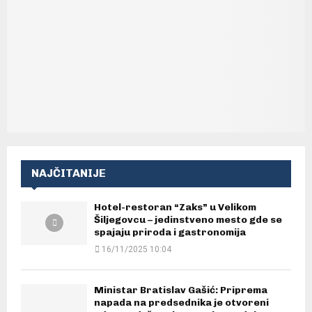
NAJČITANIJE
Hotel-restoran “Zaks” u Velikom
Šiljegovcu – jedinstveno mesto gde se
spajaju priroda i gastronomija
16/11/2025 10:04
Ministar Bratislav Gašić: Priprema
napada na predsednika je otvoreni