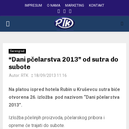
IMPRESUM
O NAMA
MARKETING
KONTAKT
FACEBOOK
INSTAGRAM
YOUTUBE
PRIMARY
MENU
Šarengrad
“Dani pčelarstva 2013” od sutra do
subote
Autor:
RTK
18/09/2013 11:16
Na platou ispred hotela Rubin u Kruševcu sutra biće
otvorena 26. izložba pod nazivom “Dani pčelarstva
2013”.
Izložba pčelinjih proizvoda, pčelarskog pribora i
opreme će trajati do subote.