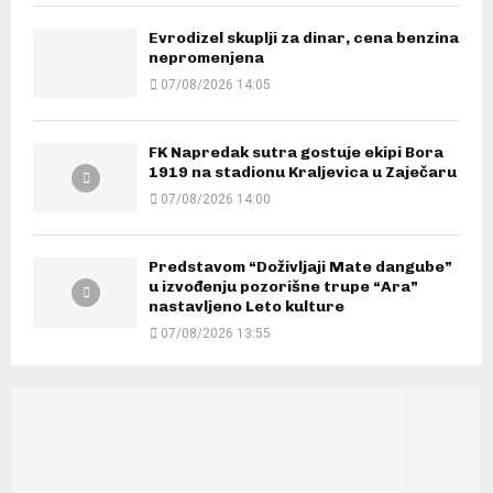
Evrodizel skuplji za dinar, cena benzina
nepromenjena
07/08/2026 14:05
FK Napredak sutra gostuje ekipi Bora
1919 na stadionu Kraljevica u Zaječaru
07/08/2026 14:00
Predstavom “Doživljaji Mate dangube”
u izvođenju pozorišne trupe “Ara”
nastavljeno Leto kulture
07/08/2026 13:55