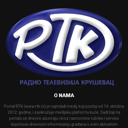
O NAMA
Portal RTK (www.rtk.rs) je najmlađi medij, koji postoji od 14. oktobra
2012. godine, i zaokružuje medijsku plaformu kuće. Sadržaji na
portalu se dnevno ažuriraju i kroz raznovrsne rubrike i servise
doprinose dnevnom informisanju građana o svim aktuelnim