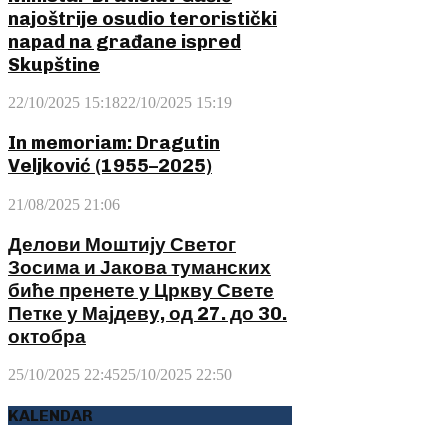
najoštrije osudio teroristički
napad na građane ispred
Skupštine
22/10/2025 15:18
22/10/2025 15:19
In memoriam: Dragutin
Veljković (1955–2025)
21/08/2025 21:06
Делови Моштију Светог
Зосима и Јакова туманских
биће пренете у Цркву Свете
Петке у Мајдеву, од 27. до 30.
октобра
25/10/2025 22:45
25/10/2025 22:50
KALENDAR