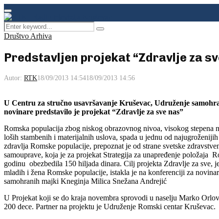
Facebook
Instagram
Youtube
Primary
Menu
Search
Pretraga
for:
Društvo Arhiva
Predstavljen projekat “Zdravlje za sv
Autor:
RTK
18/09/2013 14:54
18/09/2013 14:56
U Centru za stručno usavršavanje Kruševac, Udruženje samohran
novinare predstavilo je projekat “Zdravlje za sve nas”
Romska populacija zbog niskog obrazovnog nivoa, visokog stepena nez
loših stambenih i materijalnih uslova, spada u jednu od najugroženiji
zdravlja Romske populacije, prepoznat je od strane svetske zdravstve
samouprave, koja je za projekat Strategija za unapređenje položaja 
godinu obezbedila 150 hiljada dinara. Cilj projekta Zdravlje za sve, j
mladih i žena Romske populacije, istakla je na konferenciji za novina
samohranih majki Kneginja Milica Snežana Andrejić
U Projekat koji se do kraja novembra sprovodi u naselju Marko Orlov
200 dece. Partner na projektu je Udruženje Romski centar Kruševac.