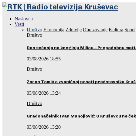
Naslovna
Vesti
Društvo
Ekonomija
Zdravlje
Obrazovanje
Kultura
Sport
Društvo
Dan sećanja na kneginju Milicu – Prepodobnu mat
03/08/2026 18:55
Društvo
Zoran Tomić o zvaničnoj poseti predstavnika Kru
03/08/2026 13:24
Društvo
Gradonačelnik Ivan Manojlović: U Kruševcu ne č
03/08/2026 13:20