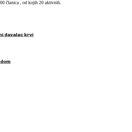
0 članica , od kojih 20 aktivnih.
ni davalac krvi
ezdom