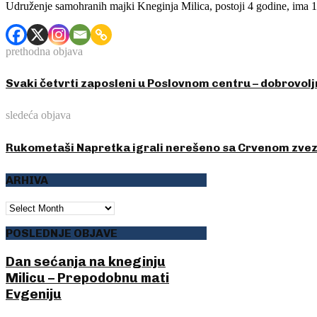
Udruženje samohranih majki Kneginja Milica, postoji 4 godine, ima 10
prethodna objava
Svaki četvrti zaposleni u Poslovnom centru – dobrovolj
sledeća objava
Rukometaši Napretka igrali nerešeno sa Crvenom zv
ARHIVA
ARHIVA
POSLEDNJE OBJAVE
Dan sećanja na kneginju
Milicu – Prepodobnu mati
Evgeniju