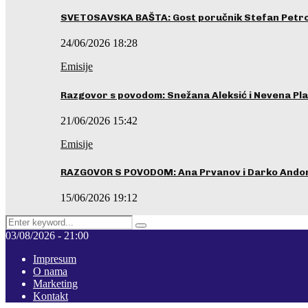
SVETOSAVSKA BAŠTA: Gost poručnik Stefan Petrovi
24/06/2026 18:28
Emisije
Razgovor s povodom: Snežana Aleksić i Nevena Pla
21/06/2026 15:42
Emisije
RAZGOVOR S POVODOM: Ana Prvanov i Darko Ando
15/06/2026 19:12
Search
Pretraga
for:
03/08/2026 - 21:00
Impresum
O nama
Marketing
Kontakt