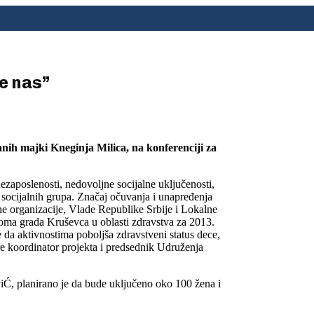
e nas”
ih majki Kneginja Milica, na konferenciji za
aposlenosti, nedovoljne socijalne uključenosti,
h socijalnih grupa. Značaj očuvanja i unapređenja
ne organizacije, Vlade Republike Srbije i Lokalne
Roma grada Kruševca u oblasti zdravstva za 2013.
e da aktivnostima poboljša zdravstveni status dece,
re koordinator projekta i predsednik Udruženja
iĆ, planirano je da bude uključeno oko 100 žena i