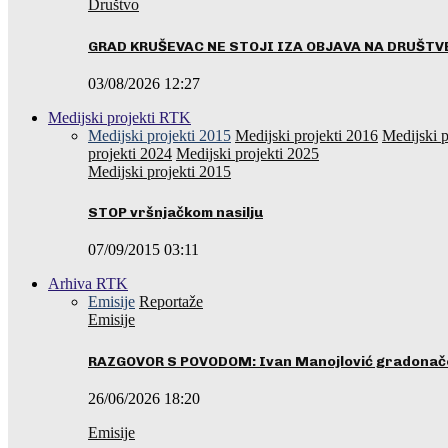
Društvo
GRAD KRUŠEVAC NE STOJI IZA OBJAVA NA DRUŠT
03/08/2026 12:27
Medijski projekti RTK
Medijski projekti 2015
Medijski projekti 2016
Medijski p
projekti 2024
Medijski projekti 2025
Medijski projekti 2015
STOP vršnjačkom nasilju
07/09/2015 03:11
Arhiva RTK
Emisije
Reportaže
Emisije
RAZGOVOR S POVODOM: Ivan Manojlović gradonače
26/06/2026 18:20
Emisije