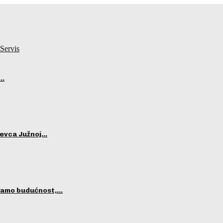
Servis
i…
ševca Južnoj…
ekamo budućnost,…