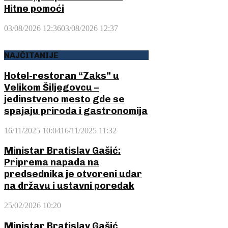
Hitne pomoći
03/08/2026 12:36
03/08/2026 12:37
NAJČITANIJE
Hotel-restoran “Zaks” u
Velikom Šiljegovcu –
jedinstveno mesto gde se
spajaju priroda i gastronomija
16/11/2025 10:04
16/11/2025 11:32
Ministar Bratislav Gašić:
Priprema napada na
predsednika je otvoreni udar
na državu i ustavni poredak
25/02/2026 10:20
Ministar Bratislav Gašić