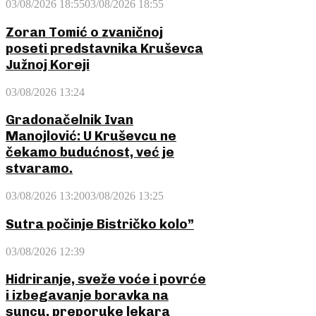
03/08/2026 18:55
03/08/2026 18:55
Zoran Tomić o zvaničnoj
poseti predstavnika Kruševca
Južnoj Koreji
03/08/2026 13:24
Gradonačelnik Ivan
Manojlović: U Kruševcu ne
čekamo budućnost, već je
stvaramo.
03/08/2026 13:20
03/08/2026 13:25
Sutra počinje Bistričko kolo”
03/08/2026 12:39
Hidriranje, sveže voće i povrće
i izbegavanje boravka na
suncu, preporuke lekara