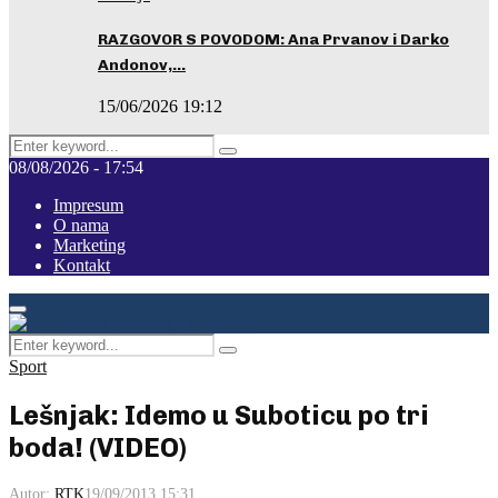
RAZGOVOR S POVODOM: Ana Prvanov i Darko
Andonov,…
15/06/2026 19:12
Search
Pretraga
for:
08/08/2026 - 17:54
Impresum
O nama
Marketing
Kontakt
Facebook
Instagram
Youtube
Primary
Menu
Search
Pretraga
for:
Sport
Lešnjak: Idemo u Suboticu po tri
boda! (VIDEO)
Autor:
RTK
19/09/2013 15:31