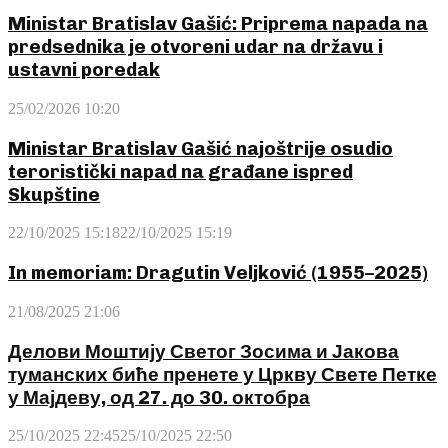
Ministar Bratislav Gašić: Priprema napada na
predsednika je otvoreni udar na državu i
ustavni poredak
25/02/2026 10:20
Ministar Bratislav Gašić najoštrije osudio
teroristički napad na građane ispred
Skupštine
22/10/2025 15:18
22/10/2025 15:19
In memoriam: Dragutin Veljković (1955–2025)
21/08/2025 21:06
Делови Моштију Светог Зосима и Јакова
туманских биће пренете у Цркву Свете Петке
у Мајдеву, од 27. до 30. октобра
25/10/2025 22:45
25/10/2025 22:50