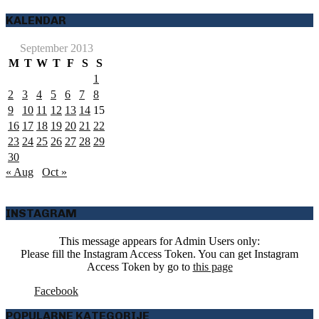
KALENDAR
September 2013
M
T
W
T
F
S
S
1
2
3
4
5
6
7
8
9
10
11
12
13
14
15
16
17
18
19
20
21
22
23
24
25
26
27
28
29
30
« Aug
Oct »
INSTAGRAM
This message appears for Admin Users only:
Please fill the Instagram Access Token. You can get Instagram
Access Token by go to
this page
Facebook
POPULARNE KATEGORIJE