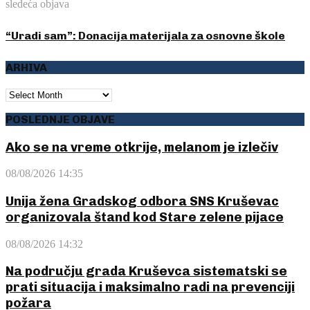
sledeća objava
“Uradi sam”: Donacija materijala za osnovne škole
ARHIVA
ARHIVA
POSLEDNJE OBJAVE
Ako se na vreme otkrije, melanom je izlečiv
08/08/2026 14:35
Unija žena Gradskog odbora SNS Kruševac
organizovala štand kod Stare zelene pijace
08/08/2026 14:32
Na području grada Kruševca sistematski se
prati situacija i maksimalno radi na prevenciji
požara