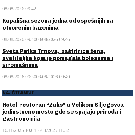
08/08/2026 09:42
Kupališna sezona jedna od uspešnijih na
otvorenim bazenima
08/08/2026 09:40
08/08/2026 09:46
Sveta Petka Trnova, zaštitnice žena,
svetiteljka koja je pomagala bolesnima i
siromašnima
08/08/2026 09:30
08/08/2026 09:40
NAJČITANIJE
Hotel-restoran “Zaks” u Velikom Šiljegovcu –
jedinstveno mesto gde se spajaju priroda i
gastronomija
16/11/2025 10:04
16/11/2025 11:32