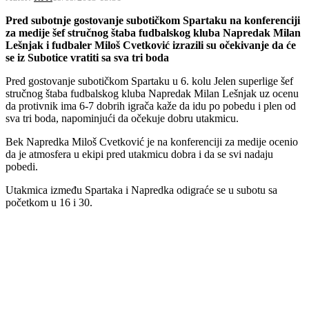
Pred subotnje gostovanje subotičkom Spartaku na konferenciji
za medije šef stručnog štaba fudbalskog kluba Napredak Milan
Lešnjak i fudbaler Miloš Cvetković izrazili su očekivanje da će
se iz Subotice vratiti sa sva tri boda
Pred gostovanje subotičkom Spartaku u 6. kolu Jelen superlige šef
stručnog štaba fudbalskog kluba Napredak Milan Lešnjak uz ocenu
da protivnik ima 6-7 dobrih igrača kaže da idu po pobedu i plen od
sva tri boda, napominjući da očekuje dobru utakmicu.
Bek Napredka Miloš Cvetković je na konferenciji za medije ocenio
da je atmosfera u ekipi pred utakmicu dobra i da se svi nadaju
pobedi.
Utakmica između Spartaka i Napredka odigraće se u subotu sa
početkom u 16 i 30.