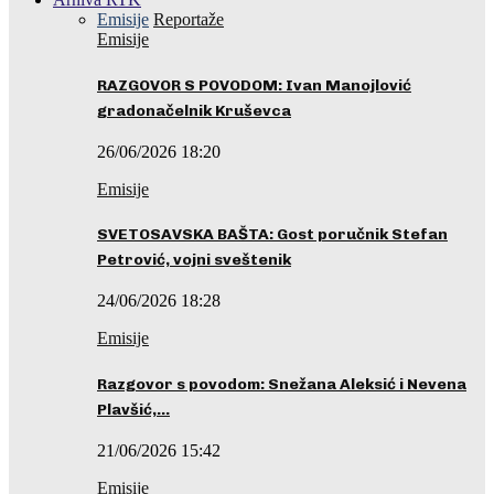
Emisije
Reportaže
Emisije
RAZGOVOR S POVODOM: Ivan Manojlović
gradonačelnik Kruševca
26/06/2026 18:20
Emisije
SVETOSAVSKA BAŠTA: Gost poručnik Stefan
Petrović, vojni sveštenik
24/06/2026 18:28
Emisije
Razgovor s povodom: Snežana Aleksić i Nevena
Plavšić,…
21/06/2026 15:42
Emisije