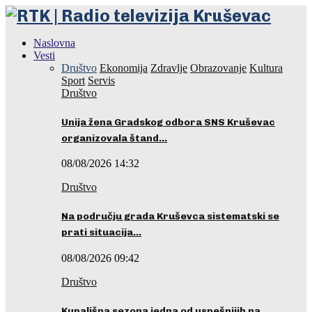
Naslovna
Vesti
Društvo
Ekonomija
Zdravlje
Obrazovanje
Kultura
Sport
Servis
Društvo
Unija žena Gradskog odbora SNS Kruševac
organizovala štand…
08/08/2026 14:32
Društvo
Na području grada Kruševca sistematski se
prati situacija…
08/08/2026 09:42
Društvo
Kupališna sezona jedna od uspešnijih na