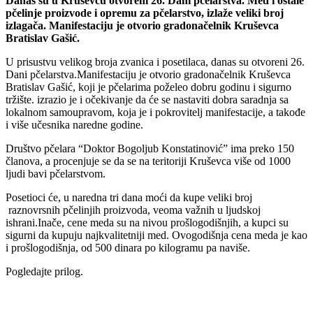
Danas su u Kruševcu otvoreni 26. Dani pčelarstva. Med i ostale
pčelinje proizvode i opremu za pčelarstvo, izlaže veliki broj
izlagača. Manifestaciju je otvorio gradonačelnik Kruševca
Bratislav Gašić.
U prisustvu velikog broja zvanica i posetilaca, danas su otvoreni 26.
Dani pčelarstva.Manifestaciju je otvorio gradonačelnik Kruševca
Bratislav Gašić, koji je pčelarima poželeo dobru godinu i sigurno
tržište. izrazio je i očekivanje da će se nastaviti dobra saradnja sa
lokalnom samoupravom, koja je i pokrovitelj manifestacije, a takođe
i više učesnika naredne godine.
Društvo pčelara “Doktor Bogoljub Konstatinović” ima preko 150
članova, a procenjuje se da se na teritoriji Kruševca više od 1000
ljudi bavi pčelarstvom.
Posetioci će, u naredna tri dana moći da kupe veliki broj
raznovrsnih pčelinjih proizvoda, veoma važnih u ljudskoj
ishrani.Inače, cene meda su na nivou prošlogodišnjih, a kupci su
sigurni da kupuju najkvalitetniji med. Ovogodišnja cena meda je kao
i prošlogodišnja, od 500 dinara po kilogramu pa naviše.
Pogledajte prilog.