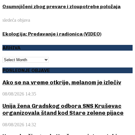
Osumnjičeni zbog prevare i zloupotrebe položaja
sledeća objava
Ekologija: Predavanje i radionica (VIDEO)
ARHIVA
ARHIVA
POSLEDNJE OBJAVE
Ako se na vreme otkrije, melanom je izlečiv
08/08/2026 14:35
Unija žena Gradskog odbora SNS Kruševac
organizovala štand kod Stare zelene pijace
08/08/2026 14:32