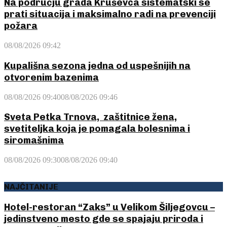
Na području grada Kruševca sistematski se
prati situacija i maksimalno radi na prevenciji
požara
08/08/2026 09:42
Kupališna sezona jedna od uspešnijih na
otvorenim bazenima
08/08/2026 09:40
08/08/2026 09:46
Sveta Petka Trnova, zaštitnice žena,
svetiteljka koja je pomagala bolesnima i
siromašnima
08/08/2026 09:30
08/08/2026 09:40
NAJČITANIJE
Hotel-restoran “Zaks” u Velikom Šiljegovcu –
jedinstveno mesto gde se spajaju priroda i