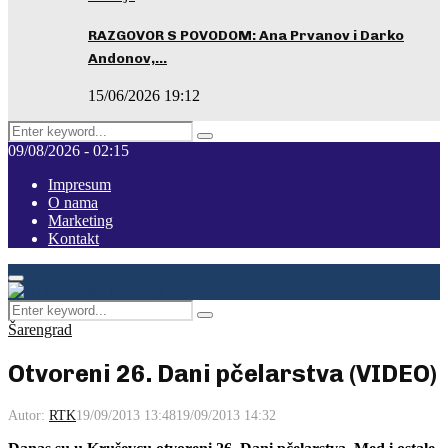
RAZGOVOR S POVODOM: Ana Prvanov i Darko
Andonov,…
15/06/2026 19:12
Search
Pretraga
for:
09/08/2026 - 02:15
Impresum
O nama
Marketing
Kontakt
Facebook
Instagram
Youtube
Primary
Menu
Search
Pretraga
for:
Šarengrad
Otvoreni 26. Dani pčelarstva (VIDEO)
Autor:
RTK
19/09/2013 13:48
19/09/2013 14:32