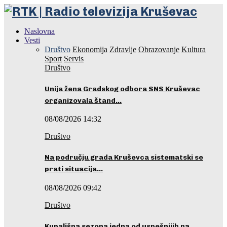
Naslovna
Vesti
Društvo
Ekonomija
Zdravlje
Obrazovanje
Kultura
Sport
Servis
Društvo
Unija žena Gradskog odbora SNS Kruševac
organizovala štand…
08/08/2026 14:32
Društvo
Na području grada Kruševca sistematski se
prati situacija…
08/08/2026 09:42
Društvo
Kupališna sezona jedna od uspešnijih na