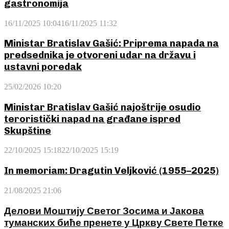
gastronomija
16/11/2025 10:04
16/11/2025 11:32
Ministar Bratislav Gašić: Priprema napada na
predsednika je otvoreni udar na državu i
ustavni poredak
25/02/2026 10:20
Ministar Bratislav Gašić najoštrije osudio
teroristički napad na građane ispred
Skupštine
22/10/2025 15:18
22/10/2025 15:19
In memoriam: Dragutin Veljković (1955–2025)
21/08/2025 21:06
Делови Моштију Светог Зосима и Јакова
туманских биће пренете у Цркву Свете Петке