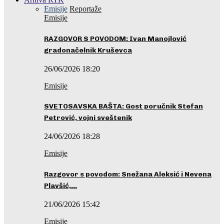
Emisije
Reportaže
Emisije
RAZGOVOR S POVODOM: Ivan Manojlović
gradonačelnik Kruševca
26/06/2026 18:20
Emisije
SVETOSAVSKA BAŠTA: Gost poručnik Stefan
Petrović, vojni sveštenik
24/06/2026 18:28
Emisije
Razgovor s povodom: Snežana Aleksić i Nevena
Plavšić,…
21/06/2026 15:42
Emisije