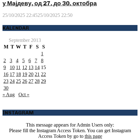
у Мајдеву, од 27. до 30. октобра
25/10/2025 22:45
25/10/2025 22:50
KALENDAR
September 2013
M
T
W
T
F
S
S
1
2
3
4
5
6
7
8
9
10
11
12
13
14
15
16
17
18
19
20
21
22
23
24
25
26
27
28
29
30
« Aug
Oct »
INSTAGRAM
This message appears for Admin Users only:
Please fill the Instagram Access Token. You can get Instagram
Access Token by go to
this page