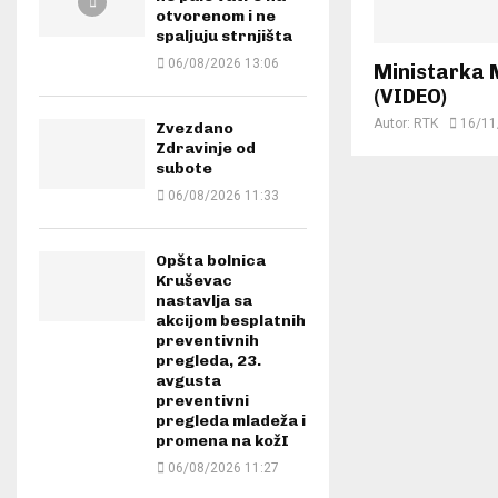
otvorenom i ne
spaljuju strnjišta
06/08/2026 13:06
Ministarka 
(VIDEO)
Autor:
RTK
16/11
Zvezdano
Zdravinje od
subote
06/08/2026 11:33
Opšta bolnica
Kruševac
nastavlja sa
akcijom besplatnih
preventivnih
pregleda, 23.
avgusta
preventivni
pregleda mladeža i
promena na kožI
06/08/2026 11:27