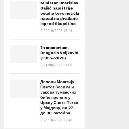
Ministar Bratislav
Gašić najoštrije
osudio teroristički
napad na građane
ispred Skupštine
22/10/2025 15:18
In memoriam:
Dragutin Veljković
(1955–2025)
21/08/2025 21:06
Делови Моштију
Светог Зосима и
Јакова туманских
биће пренете у
Цркву Свете Петке
у Мајдеву, од 27.
до 30. октобра
25/10/2025 22:45