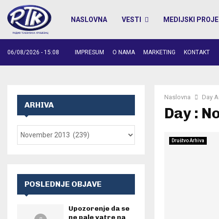
NASLOVNA
VESTI
MEDIJSKI PROJE
06/08/2026 - 15:08
IMPRESUM
O NAMA
MARKETING
KONTAKT
Naslovna
Day A
ARHIVA
Day : N
Društvo Arhiva
POSLEDNJE OBJAVE
Upozorenje da se
ne pale vatre na