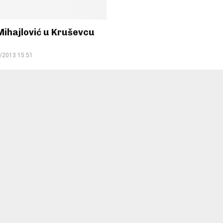
Mihajlović u Kruševcu
/2013 15:51