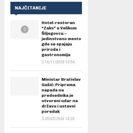
NAJČITANIJE
Hotel-restoran
“Zaks” u Velikom
Šiljegovcu –
jedinstveno mesto
gde se spajaju
priroda i
gastronomija
16/11/2025 10:04
Ministar Bratislav
Gašić: Priprema
napada na
predsednika je
otvoreni udar na
državu i ustavni
poredak
25/02/2026 10:20