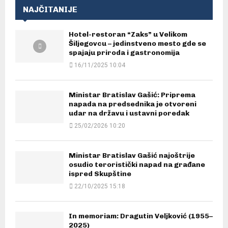
NAJČITANIJE
Hotel-restoran “Zaks” u Velikom
Šiljegovcu – jedinstveno mesto gde se
spajaju priroda i gastronomija
16/11/2025 10:04
Ministar Bratislav Gašić: Priprema
napada na predsednika je otvoreni
udar na državu i ustavni poredak
25/02/2026 10:20
Ministar Bratislav Gašić najoštrije
osudio teroristički napad na građane
ispred Skupštine
22/10/2025 15:18
In memoriam: Dragutin Veljković (1955–
2025)