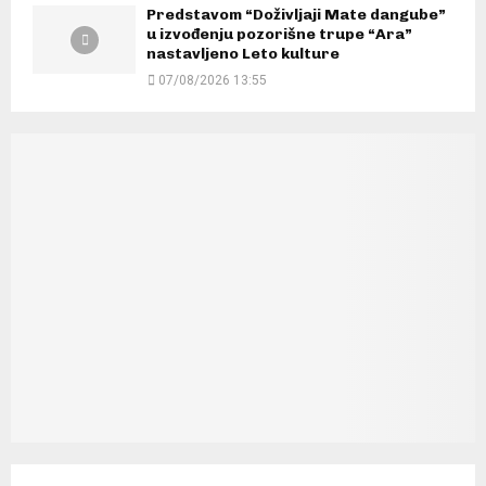
Predstavom “Doživljaji Mate dangube”
u izvođenju pozorišne trupe “Ara”
nastavljeno Leto kulture
07/08/2026 13:55