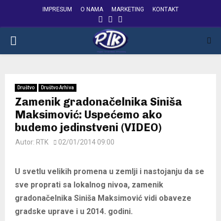
IMPRESUM
O NAMA
MARKETING
KONTAKT
FACEBOOK
INSTAGRAM
YOUTUBE
PRIMARY
MENU
Društvo
Društvo Arhiva
Zamenik gradonačelnika Siniša
Maksimović: Uspećemo ako
budemo jedinstveni (VIDEO)
Autor:
RTK
02/01/2014 09:00
U svetlu velikih promena u zemlji i nastojanju da se
sve proprati sa lokalnog nivoa, zamenik
gradonačelnika Siniša Maksimović vidi obaveze
gradske uprave i u 2014. godini.