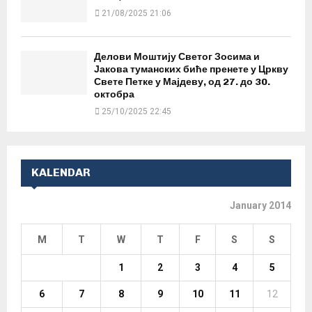
21/08/2025 21:06
Делови Моштију Светог Зосима и
Јакова туманских биће пренете у Цркву
Свете Петке у Мајдеву, од 27. до 30.
октобра
25/10/2025 22:45
KALENDAR
January 2014
M
T
W
T
F
S
S
1
2
3
4
5
6
7
8
9
10
11
12