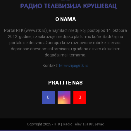
O NAMA
Portal RTK (www.rtk.rs) je najmlađi medij, koji postoji od 14. oktobra
2012. godine, i zaokružuje medijsku plaformu kuće. Sadržaji na
portalu se dnevno ažuriraju i kroz raznovrsne rubrike i servise
doprinose dnevnom informisanju građana o svim aktuelnim
događajima i temama.
Kontakt:
televizija@rtk.rs
PRATITE NAS
Copyright 2025 - RTK | Radio Televizija Kruševac