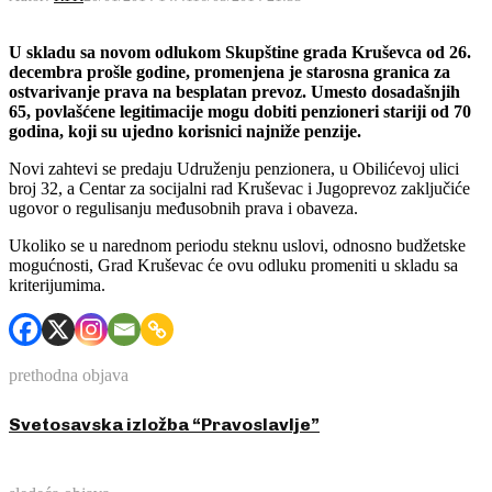
U skladu sa novom odlukom Skupštine grada Kruševca od 26.
decembra prošle godine, promenjena je starosna granica za
ostvarivanje prava na besplatan prevoz. Umesto dosadašnjih
65, povlašćene legitimacije mogu dobiti penzioneri stariji od 70
godina, koji su ujedno korisnici najniže penzije.
Novi zahtevi se predaju Udruženju penzionera, u Obilićevoj ulici
broj 32, a Centar za socijalni rad Kruševac i Jugoprevoz zaključiće
ugovor o regulisanju međusobnih prava i obaveza.
Ukoliko se u narednom periodu steknu uslovi, odnosno budžetske
mogućnosti, Grad Kruševac će ovu odluku promeniti u skladu sa
kriterijumima.
prethodna objava
Svetosavska izložba “Pravoslavlje”