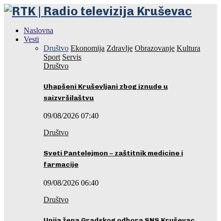
Naslovna
Vesti
Društvo
Ekonomija
Zdravlje
Obrazovanje
Kultura
Sport
Servis
Društvo
Uhapšeni Kruševljani zbog iznude u
saizvršilaštvu
09/08/2026 07:40
Društvo
Sveti Pantelejmon – zaštitnik medicine i
farmacije
09/08/2026 06:40
Društvo
Unija žena Gradskog odbora SNS Kruševac