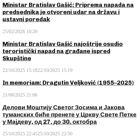
Ministar Bratislav Gašić: Priprema napada na
predsednika je otvoreni udar na državu i
ustavni poredak
25/02/2026 10:20
Ministar Bratislav Gašić najoštrije osudio
teroristički napad na građane ispred
Skupštine
22/10/2025 15:18
22/10/2025 15:19
In memoriam: Dragutin Veljković (1955–2025)
21/08/2025 21:06
Делови Моштију Светог Зосима и Јакова
туманских биће пренете у Цркву Свете Петке
у Мајдеву, од 27. до 30. октобра
25/10/2025 22:45
25/10/2025 22:50