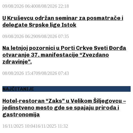
09/08/2026 06:40
08/08/2026 22:18
U Kruševcu održan seminar za posmatrače i
delegate Srpske lige Istok
09/08/2026 06:29
09/08/2026 07:35
Na letnjoj pozornici u Porti Crkve Sveti Đorđa
otvaranje 37. manifestacije “Zvezdano
zdravinje”.
08/08/2026 15:47
09/08/2026 07:43
NAJČITANIJE
Hotel-restoran “Zaks” u Velikom Šiljegovcu –
jedinstveno mesto gde se spajaju priroda i
gastronomija
16/11/2025 10:04
16/11/2025 11:32