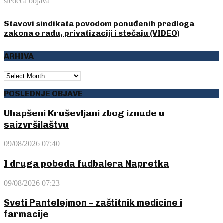
sledeća objava
Stavovi sindikata povodom ponuđenih predloga
zakona o radu, privatizaciji i stečaju (VIDEO)
ARHIVA
ARHIVA
POSLEDNJE OBJAVE
Uhapšeni Kruševljani zbog iznude u
saizvršilaštvu
09/08/2026 07:40
I druga pobeda fudbalera Napretka
09/08/2026 07:23
Sveti Pantelejmon – zaštitnik medicine i
farmacije