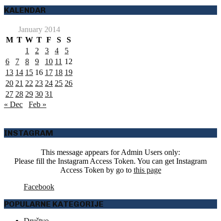
KALENDAR
January 2014
M
T
W
T
F
S
S
1
2
3
4
5
6
7
8
9
10
11
12
13
14
15
16
17
18
19
20
21
22
23
24
25
26
27
28
29
30
31
« Dec
Feb »
INSTAGRAM
This message appears for Admin Users only:
Please fill the Instagram Access Token. You can get Instagram
Access Token by go to
this page
Facebook
POPULARNE KATEGORIJE
Društvo