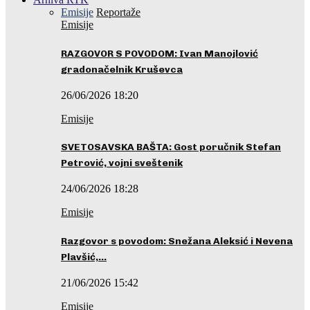
Emisije
Reportaže
Emisije
RAZGOVOR S POVODOM: Ivan Manojlović
gradonačelnik Kruševca
26/06/2026 18:20
Emisije
SVETOSAVSKA BAŠTA: Gost poručnik Stefan
Petrović, vojni sveštenik
24/06/2026 18:28
Emisije
Razgovor s povodom: Snežana Aleksić i Nevena
Plavšić,…
21/06/2026 15:42
Emisije