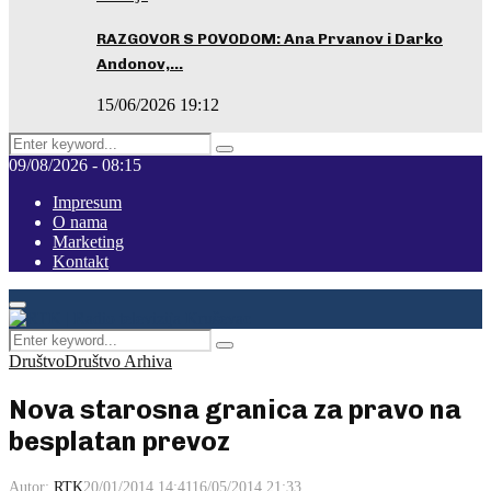
RAZGOVOR S POVODOM: Ana Prvanov i Darko
Andonov,…
15/06/2026 19:12
Search
Pretraga
for:
09/08/2026 - 08:15
Impresum
O nama
Marketing
Kontakt
Facebook
Instagram
Youtube
Primary
Menu
Search
Pretraga
for:
Društvo
Društvo Arhiva
Nova starosna granica za pravo na
besplatan prevoz
Autor:
RTK
20/01/2014 14:41
16/05/2014 21:33