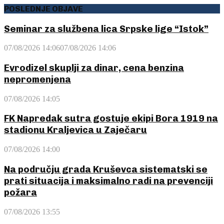
POSLEDNJE OBJAVE
Seminar za službena lica Srpske lige “Istok”
07/08/2026 14:06
07/08/2026 14:06
Evrodizel skuplji za dinar, cena benzina
nepromenjena
07/08/2026 14:05
FK Napredak sutra gostuje ekipi Bora 1919 na
stadionu Kraljevica u Zaječaru
07/08/2026 14:00
Na području grada Kruševca sistematski se
prati situacija i maksimalno radi na prevenciji
požara
07/08/2026 13:55