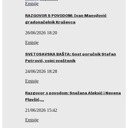
Emisije
RAZGOVOR S POVODOM: Ivan Manojlović
gradonačelnik Kruševca
26/06/2026 18:20
Emisije
SVETOSAVSKA BAŠTA: Gost poručnik Stefan
Petrović, vojni sveštenik
24/06/2026 18:28
Emisije
Razgovor s povodom: Snežana Aleksić i Nevena
Plavšić,…
21/06/2026 15:42
Emisije