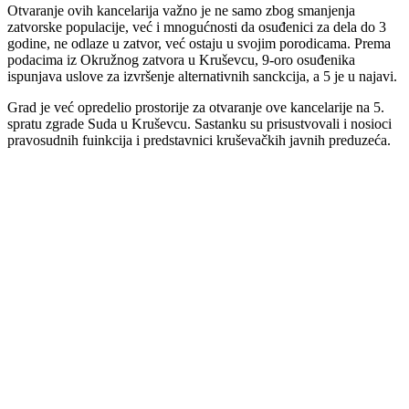
Otvaranje ovih kancelarija važno je ne samo zbog smanjenja
zatvorske populacije, već i mnogućnosti da osuđenici za dela do 3
godine, ne odlaze u zatvor, već ostaju u svojim porodicama. Prema
podacima iz Okružnog zatvora u Kruševcu, 9-oro osuđenika
ispunjava uslove za izvršenje alternativnih sanckcija, a 5 je u najavi.
Grad je već opredelio prostorije za otvaranje ove kancelarije na 5.
spratu zgrade Suda u Kruševcu. Sastanku su prisustvovali i nosioci
pravosudnih fuinkcija i predstavnici kruševačkih javnih preduzeća.