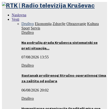
Naslovna
Vesti
Društvo
Ekonomija
Zdravlje
Obrazovanje
Kultura
Sport
Servis
Društvo
Na području grada Kruševca sistematski se
prati situacija…
07/08/2026 13:55
Društvo
Sastanak proširenog Stručno-operativnog tima
za zaštitu od požara
06/08/2026 20:02
Društvo
Humanitarna organizacija Graditelji mira ove