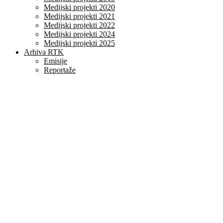
Medijski projekti 2020
Medijski projekti 2021
Medijski projekti 2022
Medijski projekti 2024
Medijski projekti 2025
Arhiva RTK
Emisije
Reportaže