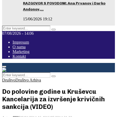
RAZGOVOR S POVODOM: Ana Prvanov i Darko
Andonov,…
15/06/2026 19:12
Search
Pretraga
for:
07/08/2026 - 14:06
Impresum
O nama
Marketing
Kontakt
Facebook
Instagram
Youtube
Primary
Menu
Search
Pretraga
for:
Društvo
Društvo Arhiva
Do polovine godine u Kruševcu
Kancelarija za izvršenje krivičnih
sankcija (VIDEO)