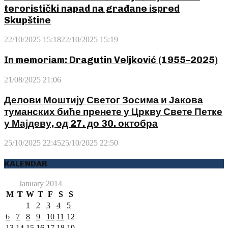
teroristički napad na građane ispred
Skupštine
22/10/2025 15:18
22/10/2025 15:19
In memoriam: Dragutin Veljković (1955–2025)
21/08/2025 21:06
Делови Моштију Светог Зосима и Јакова
туманских биће пренете у Цркву Свете Петке
у Мајдеву, од 27. до 30. октобра
25/10/2025 22:45
25/10/2025 22:50
KALENDAR
January 2014
M
T
W
T
F
S
S
1
2
3
4
5
6
7
8
9
10
11
12
13
14
15
16
17
18
19