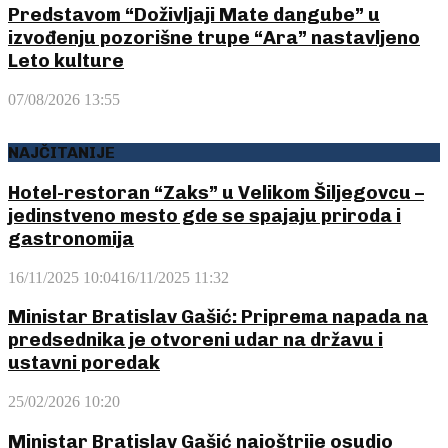
Predstavom “Doživljaji Mate dangube” u
izvođenju pozorišne trupe “Ara” nastavljeno
Leto kulture
07/08/2026 13:55
NAJČITANIJE
Hotel-restoran “Zaks” u Velikom Šiljegovcu –
jedinstveno mesto gde se spajaju priroda i
gastronomija
16/11/2025 10:04
16/11/2025 11:32
Ministar Bratislav Gašić: Priprema napada na
predsednika je otvoreni udar na državu i
ustavni poredak
25/02/2026 10:20
Ministar Bratislav Gašić najoštrije osudio