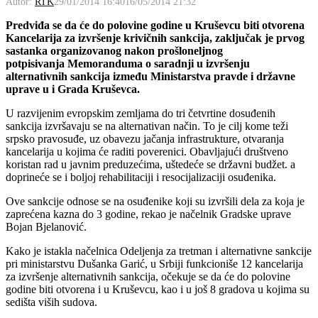
Autor:
RTK
29/01/2014 16:40
16/05/2014 21:32
Predviđa se da će do polovine godine u Kruševcu biti otvorena
Kancelarija za izvršenje krivičnih sankcija, zaključak je prvog
sastanka organizovanog nakon prošloneljnog
potpisivanja Memoranduma o saradnji u izvršenju
alternativnih sankcija između Ministarstva pravde i državne
uprave u i Grada Kruševca.
U razvijenim evropskim zemljama do tri četvrtine dosuđenih
sankcija izvršavaju se na alternativan način. To je cilj kome teži
srpsko pravosuđe, uz obavezu jačanja infrastrukture, otvaranja
kancelarija u kojima će raditi poverenici. Obavljajući društveno
koristan rad u javnim preduzećima, uštedeće se državni budžet. a
doprineće se i boljoj rehabilitaciji i resocijalizaciji osuđenika.
Ove sankcije odnose se na osuđenike koji su izvršili dela za koja je
zaprećena kazna do 3 godine, rekao je načelnik Gradske uprave
Bojan Bjelanović.
Kako je istakla načelnica Odeljenja za tretman i alternativne sankcije
pri ministarstvu Dušanka Garić, u Srbiji funkcioniše 12 kancelarija
za izvršenje alternativnih sankcija, očekuje se da će do polovine
godine biti otvorena i u Kruševcu, kao i u još 8 gradova u kojima su
sedišta viših sudova.