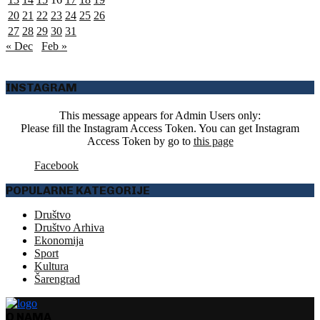
20
21
22
23
24
25
26
27
28
29
30
31
« Dec
Feb »
INSTAGRAM
This message appears for Admin Users only:
Please fill the Instagram Access Token. You can get Instagram
Access Token by go to
this page
Facebook
POPULARNE KATEGORIJE
Društvo
Društvo Arhiva
Ekonomija
Sport
Kultura
Šarengrad
O NAMA