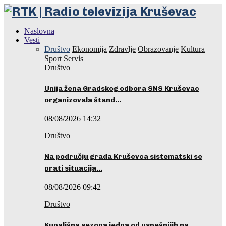
Naslovna
Vesti
Društvo
Ekonomija
Zdravlje
Obrazovanje
Kultura
Sport
Servis
Društvo
Unija žena Gradskog odbora SNS Kruševac
organizovala štand…
08/08/2026 14:32
Društvo
Na području grada Kruševca sistematski se
prati situacija…
08/08/2026 09:42
Društvo
Kupališna sezona jedna od uspešnijih na