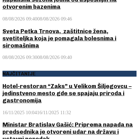
otvorenim bazenima
08/08/2026 09:40
08/08/2026 09:46
Sveta Petka Trnova, zaštitnice žena,
svetiteljka koja je pomagala bolesnima i
siromašnima
08/08/2026 09:30
08/08/2026 09:40
NAJČITANIJE
Hotel-restoran “Zaks” u Velikom Šiljegovcu –
jedinstveno mesto gde se spajaju priroda i
gastronomija
16/11/2025 10:04
16/11/2025 11:32
Ministar Bratislav Gašić: Priprema napada na
predsednika je otvoreni udar na državu i
ustavni poredak