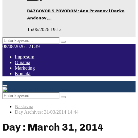
RAZGOVOR S POVODOM: Ana Prvanov i Darko
Andonov,…
15/06/2026 19:12
Search
Pretraga
for:
08/08/2026 - 21:39
Impresum
O nama
Marketing
Kontakt
Facebook
Instagram
Youtube
Primary
Menu
Search
Pretraga
for:
Naslovna
Day Archives: 31/03/2014 14:44
Day : March 31, 2014