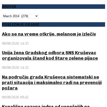
pagination
ARHIVA
ARHIVA
POSLEDNJE OBJAVE
Ako se na vreme otkrije, melanom je izlečiv
08/08/2026 14:35
Unija žena Gradskog odbora SNS Kruševac
organizovala štand kod Stare zelene pijace
08/08/2026 14:32
Na području grada Kruševca sistematski se
prati situacija i maksimalno radi na prevenciji
požara
08/08/2026 09:42
Kupališna sezona jedna od uspešnijih na