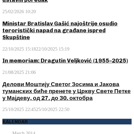
25/02/2026 10:20
Ministar Bratislav Gašić najoštrije osudio
teroristički napad na građane ispred
Skupštine
22/10/2025 15:18
22/10/2025 15:19
In memoriam: Dragutin Veljković (1955–2025)
21/08/2025 21:06
Делови Моштију Светог Зосима и Јакова
туманских биће пренете у Цркву Свете Петке
у Мајдеву, од 27. до 30. октобра
25/10/2025 22:45
25/10/2025 22:50
KALENDAR
March 2014