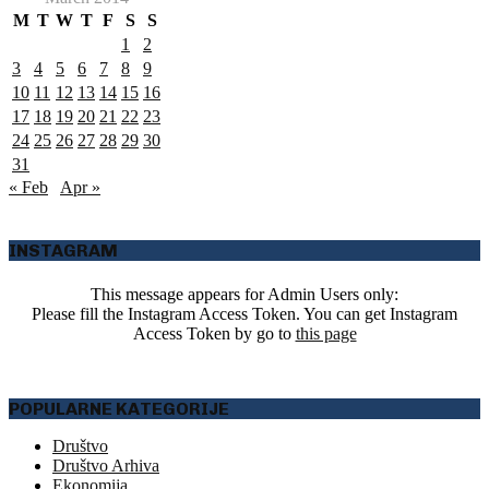
M
T
W
T
F
S
S
1
2
3
4
5
6
7
8
9
10
11
12
13
14
15
16
17
18
19
20
21
22
23
24
25
26
27
28
29
30
31
« Feb
Apr »
INSTAGRAM
This message appears for Admin Users only:
Please fill the Instagram Access Token. You can get Instagram
Access Token by go to
this page
POPULARNE KATEGORIJE
Društvo
Društvo Arhiva
Ekonomija