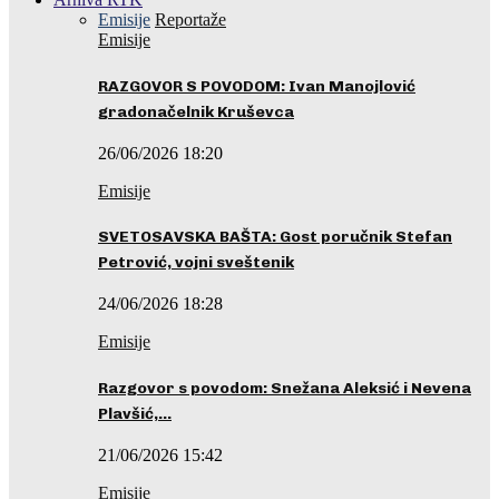
Emisije
Reportaže
Emisije
RAZGOVOR S POVODOM: Ivan Manojlović
gradonačelnik Kruševca
26/06/2026 18:20
Emisije
SVETOSAVSKA BAŠTA: Gost poručnik Stefan
Petrović, vojni sveštenik
24/06/2026 18:28
Emisije
Razgovor s povodom: Snežana Aleksić i Nevena
Plavšić,…
21/06/2026 15:42
Emisije