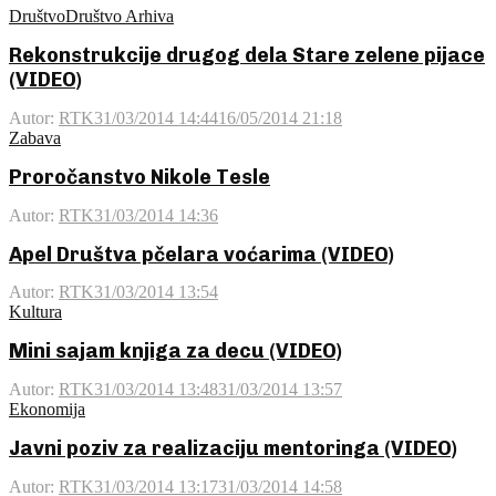
Društvo
Društvo Arhiva
Rekonstrukcije drugog dela Stare zelene pijace
(VIDEO)
Autor:
RTK
31/03/2014 14:44
16/05/2014 21:18
Zabava
Proročanstvo Nikole Tesle
Autor:
RTK
31/03/2014 14:36
Apel Društva pčelara voćarima (VIDEO)
Autor:
RTK
31/03/2014 13:54
Kultura
Mini sajam knjiga za decu (VIDEO)
Autor:
RTK
31/03/2014 13:48
31/03/2014 13:57
Ekonomija
Javni poziv za realizaciju mentoringa (VIDEO)
Autor:
RTK
31/03/2014 13:17
31/03/2014 14:58