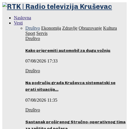
Naslovna
Vesti
Društvo
Ekonomija
Zdravlje
Obrazovanje
Kultura
Sport
Servis
Društvo
Kako pripremiti automobil za dugu vožnju
07/08/2026 17:33
Društvo
Na području grada Kruševca sistematski se
prati situacija…
07/08/2026 11:35
Društvo
Sastanak proširenog Stručno-operativnog tima
za zaštitu od požara