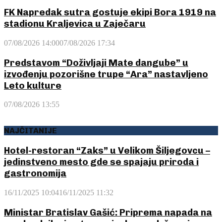
FK Napredak sutra gostuje ekipi Bora 1919 na
stadionu Kraljevica u Zaječaru
07/08/2026 14:00
07/08/2026 17:34
Predstavom “Doživljaji Mate dangube” u
izvođenju pozorišne trupe “Ara” nastavljeno
Leto kulture
07/08/2026 13:55
NAJČITANIJE
Hotel-restoran “Zaks” u Velikom Šiljegovcu –
jedinstveno mesto gde se spajaju priroda i
gastronomija
16/11/2025 10:04
16/11/2025 11:32
Ministar Bratislav Gašić: Priprema napada na