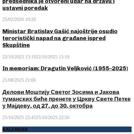
predsednika je otvoreni udar na državu i
ustavni poredak
25/02/2026 10:20
Ministar Bratislav Gašić najoštrije osudio
teroristički napad na građane ispred
Skupštine
22/10/2025 15:18
22/10/2025 15:19
In memoriam: Dragutin Veljković (1955–2025)
21/08/2025 21:06
Делови Моштију Светог Зосима и Јакова
туманских биће пренете у Цркву Свете Петке
у Мајдеву, од 27. до 30. октобра
25/10/2025 22:45
25/10/2025 22:50
KALENDAR