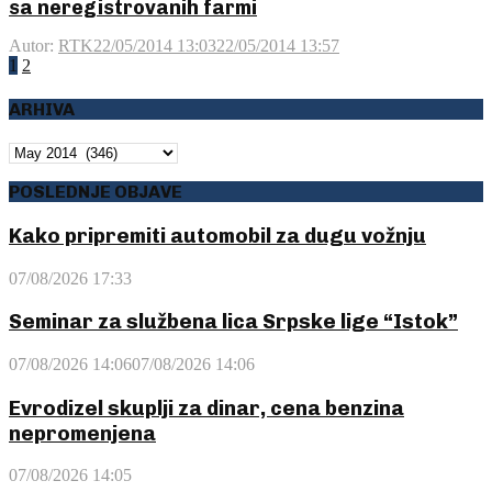
sa neregistrovanih farmi
Autor:
RTK
22/05/2014 13:03
22/05/2014 13:57
Posts
1
2
pagination
ARHIVA
ARHIVA
POSLEDNJE OBJAVE
Kako pripremiti automobil za dugu vožnju
07/08/2026 17:33
Seminar za službena lica Srpske lige “Istok”
07/08/2026 14:06
07/08/2026 14:06
Evrodizel skuplji za dinar, cena benzina
nepromenjena
07/08/2026 14:05