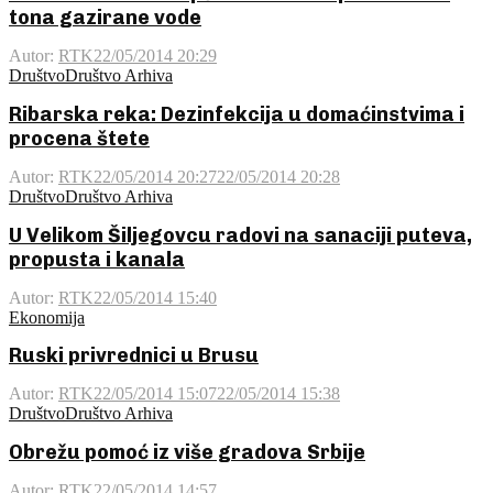
tona gazirane vode
Autor:
RTK
22/05/2014 20:29
Društvo
Društvo Arhiva
Ribarska reka: Dezinfekcija u domaćinstvima i
procena štete
Autor:
RTK
22/05/2014 20:27
22/05/2014 20:28
Društvo
Društvo Arhiva
U Velikom Šiljegovcu radovi na sanaciji puteva,
propusta i kanala
Autor:
RTK
22/05/2014 15:40
Ekonomija
Ruski privrednici u Brusu
Autor:
RTK
22/05/2014 15:07
22/05/2014 15:38
Društvo
Društvo Arhiva
Obrežu pomoć iz više gradova Srbije
Autor:
RTK
22/05/2014 14:57