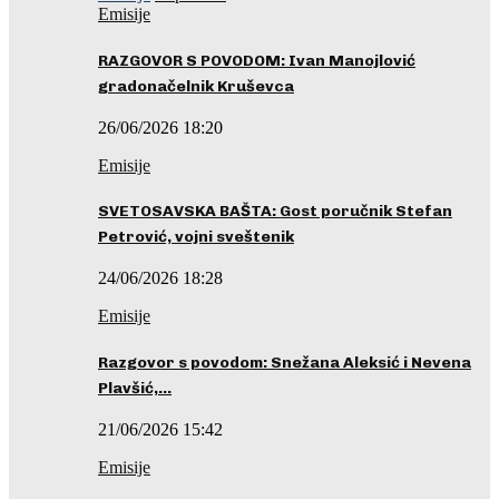
Emisije
RAZGOVOR S POVODOM: Ivan Manojlović
gradonačelnik Kruševca
26/06/2026 18:20
Emisije
SVETOSAVSKA BAŠTA: Gost poručnik Stefan
Petrović, vojni sveštenik
24/06/2026 18:28
Emisije
Razgovor s povodom: Snežana Aleksić i Nevena
Plavšić,…
21/06/2026 15:42
Emisije