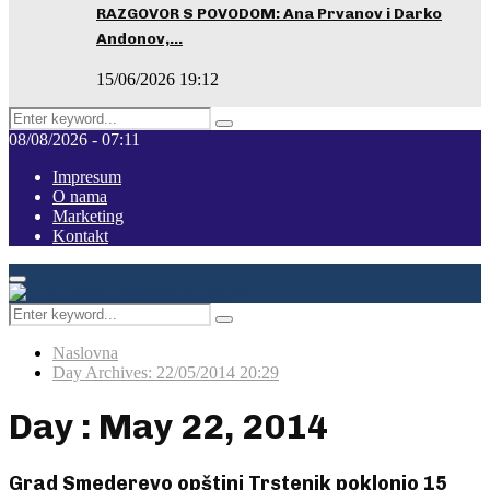
RAZGOVOR S POVODOM: Ana Prvanov i Darko
Andonov,…
15/06/2026 19:12
Search
Pretraga
for:
08/08/2026 - 07:11
Impresum
O nama
Marketing
Kontakt
Facebook
Instagram
Youtube
Primary
Menu
Search
Pretraga
for:
Naslovna
Day Archives: 22/05/2014 20:29
Day : May 22, 2014
Grad Smederevo opštini Trstenik poklonio 15