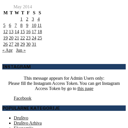
May 2014
M
T
W
T
F
S
S
1
2
3
4
5
6
7
8
9
10
11
12
13
14
15
16
17
18
19
20
21
22
23
24
25
26
27
28
29
30
31
« Apr
Jun »
INSTAGRAM
This message appears for Admin Users only:
Please fill the Instagram Access Token. You can get Instagram
Access Token by go to
this page
Facebook
POPULARNE KATEGORIJE
Društvo
Društvo Arhiva