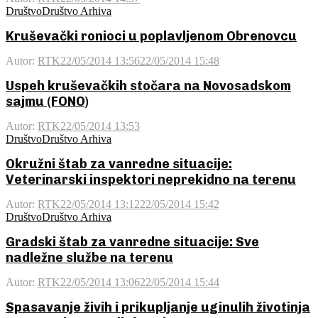
Društvo
Društvo Arhiva
Kruševački ronioci u poplavljenom Obrenovcu
Autor:
RTK
22/05/2014 13:56
22/05/2014 15:48
Uspeh kruševačkih stočara na Novosadskom
sajmu (FONO)
Autor:
RTK
22/05/2014 13:53
Društvo
Društvo Arhiva
Okružni štab za vanredne situacije:
Veterinarski inspektori neprekidno na terenu
Autor:
RTK
22/05/2014 13:12
22/05/2014 15:42
Društvo
Društvo Arhiva
Gradski štab za vanredne situacije: Sve
nadležne službe na terenu
Autor:
RTK
22/05/2014 13:06
22/05/2014 15:44
Spasavanje živih i prikupljanje uginulih životinja