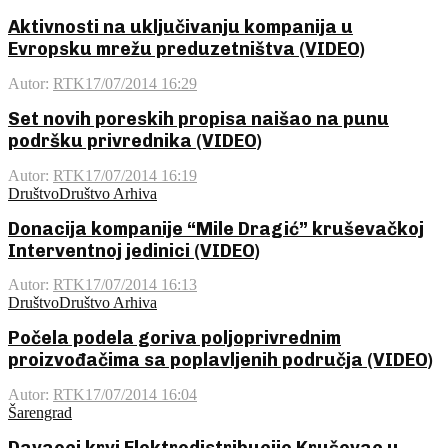
Aktivnosti na uključivanju kompanija u
Evropsku mrežu preduzetništva (VIDEO)
Autor:
RTK
17/07/2014 16:29
Set novih poreskih propisa naišao na punu
podršku privrednika (VIDEO)
Autor:
RTK
17/07/2014 16:19
Društvo
Društvo Arhiva
Donacija kompanije “Mile Dragić” kruševačkoj
Interventnoj jedinici (VIDEO)
Autor:
RTK
17/07/2014 16:13
Društvo
Društvo Arhiva
Počela podela goriva poljoprivrednim
proizvođačima sa poplavljenih područja (VIDEO)
Autor:
RTK
17/07/2014 16:04
Šarengrad