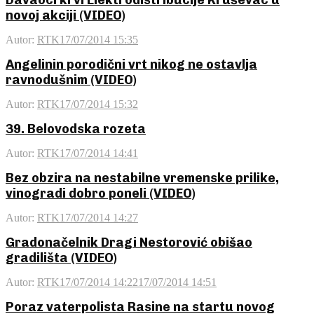
Davaoci krvi Elektrodistribucije Kruševac u
novoj akciji (VIDEO)
Autor:
RTK
17/07/2014 15:35
Angelinin porodični vrt nikog ne ostavlja
ravnodušnim (VIDEO)
Autor:
RTK
17/07/2014 15:32
39. Belovodska rozeta
Autor:
RTK
17/07/2014 14:41
Bez obzira na nestabilne vremenske prilike,
vinogradi dobro poneli (VIDEO)
Autor:
RTK
17/07/2014 14:27
Gradonačelnik Dragi Nestorović obišao
gradilišta (VIDEO)
Autor:
RTK
17/07/2014 14:22
17/07/2014 14:51
Poraz vaterpolista Rasine na startu novog