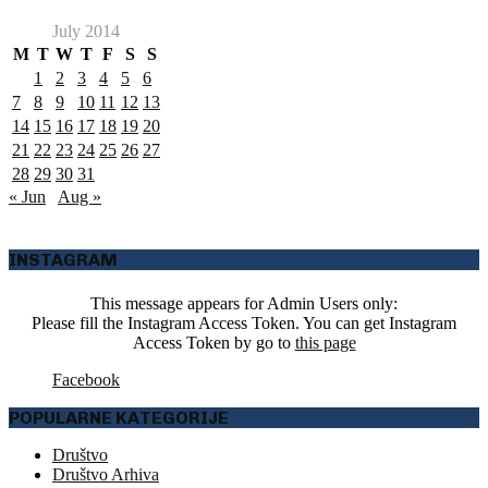
July 2014
M
T
W
T
F
S
S
1
2
3
4
5
6
7
8
9
10
11
12
13
14
15
16
17
18
19
20
21
22
23
24
25
26
27
28
29
30
31
« Jun
Aug »
INSTAGRAM
This message appears for Admin Users only:
Please fill the Instagram Access Token. You can get Instagram
Access Token by go to
this page
Facebook
POPULARNE KATEGORIJE
Društvo
Društvo Arhiva