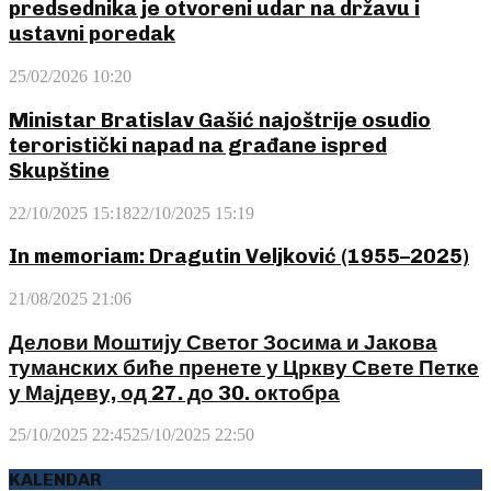
predsednika je otvoreni udar na državu i
ustavni poredak
25/02/2026 10:20
Ministar Bratislav Gašić najoštrije osudio
teroristički napad na građane ispred
Skupštine
22/10/2025 15:18
22/10/2025 15:19
In memoriam: Dragutin Veljković (1955–2025)
21/08/2025 21:06
Делови Моштију Светог Зосима и Јакова
туманских биће пренете у Цркву Свете Петке
у Мајдеву, од 27. до 30. октобра
25/10/2025 22:45
25/10/2025 22:50
KALENDAR