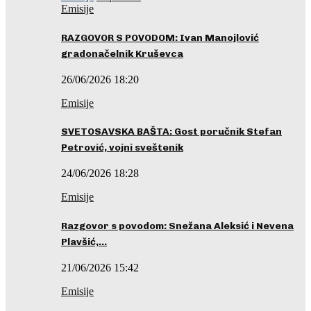
Emisije
RAZGOVOR S POVODOM: Ivan Manojlović
gradonačelnik Kruševca
26/06/2026 18:20
Emisije
SVETOSAVSKA BAŠTA: Gost poručnik Stefan
Petrović, vojni sveštenik
24/06/2026 18:28
Emisije
Razgovor s povodom: Snežana Aleksić i Nevena
Plavšić,…
21/06/2026 15:42
Emisije