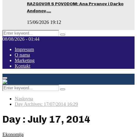
RAZGOVOR S POVODOM: Ana Prvanov i Darko
Andonov,…
15/06/2026 19:12
Search
Pretraga
for:
08/08/2026 - 01:44
Impresum
O nama
Marketing
Kontakt
Facebook
Instagram
Youtube
Primary
Menu
Search
Pretraga
for:
Naslovna
Day Archives: 17/07/2014 16:29
Day : July 17, 2014
Ekonomija