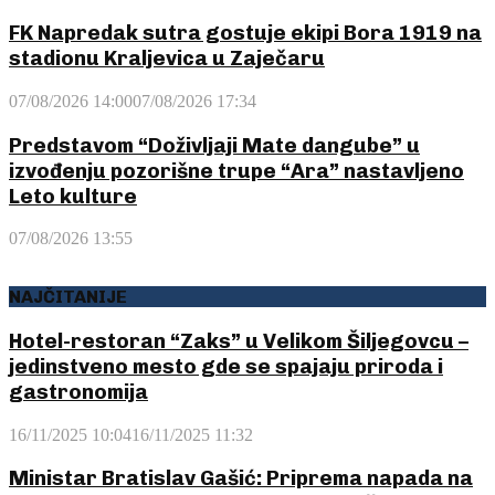
FK Napredak sutra gostuje ekipi Bora 1919 na
stadionu Kraljevica u Zaječaru
07/08/2026 14:00
07/08/2026 17:34
Predstavom “Doživljaji Mate dangube” u
izvođenju pozorišne trupe “Ara” nastavljeno
Leto kulture
07/08/2026 13:55
NAJČITANIJE
Hotel-restoran “Zaks” u Velikom Šiljegovcu –
jedinstveno mesto gde se spajaju priroda i
gastronomija
16/11/2025 10:04
16/11/2025 11:32
Ministar Bratislav Gašić: Priprema napada na