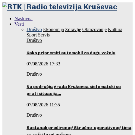
Naslovna
Vesti
Društvo
Ekonomija
Zdravlje
Obrazovanje
Kultura
Sport
Servis
Društvo
Kako pripremiti automobil za dugu vožnju
07/08/2026 17:33
Društvo
Na području grada Kruševca sistematski se
prati situacija…
07/08/2026 11:35
Društvo
Sastanak proširenog Stručno-operativnog tima
za zaštitu od požara