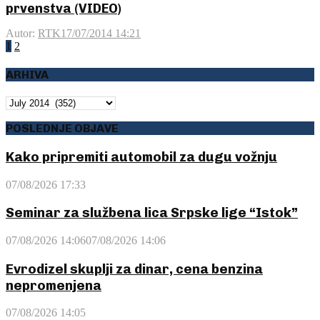
prvenstva (VIDEO)
Autor:
RTK
17/07/2014 14:21
Posts
1
2
pagination
ARHIVA
ARHIVA
POSLEDNJE OBJAVE
Kako pripremiti automobil za dugu vožnju
07/08/2026 17:33
Seminar za službena lica Srpske lige “Istok”
07/08/2026 14:06
07/08/2026 14:06
Evrodizel skuplji za dinar, cena benzina
nepromenjena
07/08/2026 14:05