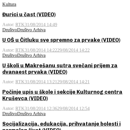
Kultura
Đurici u čast (VIDEO)
Autor:
RTK
31/08/2014 14:49
Društvo
Društvo Arhiva
U OŠ u Čitluku sve spremno za prvake (VIDEO)
Autor:
RTK
31/08/2014 14:22
29/08/2014 14:22
Društvo
Društvo Arhiva
U školi u Makrešanu sutra svečani prijem za
dvanaest prvaka (VIDEO)
Autor:
RTK
31/08/2014 13:21
29/08/2014 14:21
Počinje upis u škole i sekcije Kulturnog centra
Kruševca (VIDEO)
Autor:
RTK
31/08/2014 12:36
29/08/2014 12:54
Društvo
Društvo Arhiva
Socijalizacija, edukacija, prihvatanje bolesti i