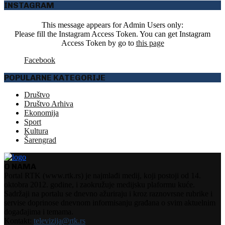
INSTAGRAM
This message appears for Admin Users only:
Please fill the Instagram Access Token. You can get Instagram
Access Token by go to
this page
Facebook
POPULARNE KATEGORIJE
Društvo
Društvo Arhiva
Ekonomija
Sport
Kultura
Šarengrad
O NAMA
Portal RTK (www.rtk.rs) je najmlađi medij, koji postoji od 14.
oktobra 2012. godine, i zaokružuje medijsku plaformu kuće.
Sadržaji na portalu se dnevno ažuriraju i kroz raznovrsne rubrike i
servise doprinose dnevnom informisanju građana o svim aktuelnim
događajima i temama.
Kontakt:
televizija@rtk.rs