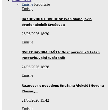
Emisije
Reportaže
Emisije
RAZGOVOR S POVODOM: Ivan Manojlović
gradonačelnik Kruševca
26/06/2026 18:20
Emisije
SVETOSAVSKA BAŠTA: Gost poručnik Stefan
Petrović, vojni sveštenik
24/06/2026 18:28
Emisije
Razgovor s povodom: Snežana Aleksić i Nevena
Plavšić,…
21/06/2026 15:42
Emisije