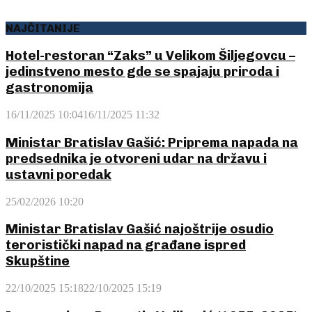
NAJČITANIJE
Hotel-restoran “Zaks” u Velikom Šiljegovcu –
jedinstveno mesto gde se spajaju priroda i
gastronomija
16/11/2025 10:04
16/11/2025 11:32
Ministar Bratislav Gašić: Priprema napada na
predsednika je otvoreni udar na državu i
ustavni poredak
25/02/2026 10:20
Ministar Bratislav Gašić najoštrije osudio
teroristički napad na građane ispred
Skupštine
22/10/2025 15:18
22/10/2025 15:19