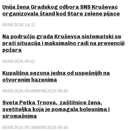
Unija žena Gradskog odbora SNS Kruševac
organizovala štand kod Stare zelene pijace
08/08/2026 14:32
Na području grada Kruševca sistematski se
prati situacija i maksimalno radi na prevenciji
požara
08/08/2026 09:42
Kupališna sezona jedna od uspešnijih na
otvorenim bazenima
08/08/2026 09:40
08/08/2026 09:46
Sveta Petka Trnova, zaštitnice žena,
svetiteljka koja je pomagala bolesnima i
siromašnima
08/08/2026 09:30
08/08/2026 09:40