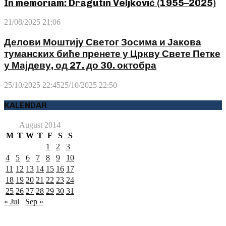
In memoriam: Dragutin Veljković (1955–2025)
21/08/2025 21:06
Делови Моштију Светог Зосима и Јакова
туманских биће пренете у Цркву Свете Петке
у Мајдеву, од 27. до 30. октобра
25/10/2025 22:45
25/10/2025 22:50
KALENDAR
August 2014
M
T
W
T
F
S
S
1
2
3
4
5
6
7
8
9
10
11
12
13
14
15
16
17
18
19
20
21
22
23
24
25
26
27
28
29
30
31
« Jul
Sep »