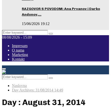
RAZGOVOR S POVODOM: Ana Prvanov i Darko
Andonov,…
15/06/2026 19:12
Search
Pretraga
for:
08/08/2026 - 15:09
Impresum
O nama
Marketing
Kontakt
Facebook
Instagram
Youtube
Primary
Menu
Search
Pretraga
for:
Naslovna
Day Archives: 31/08/2014 14:49
Day : August 31, 2014