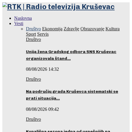
Naslovna
Vesti
Društvo
Ekonomija
Zdravlje
Obrazovanje
Kultura
Sport
Servis
Društvo
Unija žena Gradskog odbora SNS Kruševac
organizovala štand…
08/08/2026 14:32
Društvo
Na području grada Kruševca sistematski se
prati situacija…
08/08/2026 09:42
Društvo
Kupališna sezona jedna od uspešnijih na