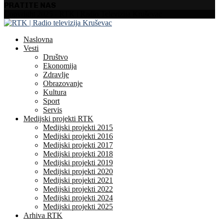
PRATITE NAS
Facebook
Instagram
Youtube
Copyright 2025 - RTK | Radio Televizija Kruševac
Naslovna
Vesti
Društvo
Ekonomija
Zdravlje
Obrazovanje
Kultura
Sport
Servis
Medijski projekti RTK
Medijski projekti 2015
Medijski projekti 2016
Medijski projekti 2017
Medijski projekti 2018
Medijski projekti 2019
Medijski projekti 2020
Medijski projekti 2021
Medijski projekti 2022
Medijski projekti 2024
Medijski projekti 2025
Arhiva RTK