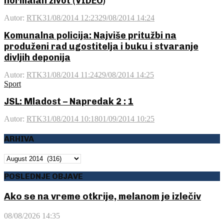
normalan život (VIDEO)
Autor:
RTK
31/08/2014 12:23
29/08/2014 14:24
Komunalna policija: Najviše pritužbi na
produženi rad ugostitelja i buku i stvaranje
divljih deponija
Autor:
RTK
31/08/2014 11:24
29/08/2014 14:25
Sport
JSL: Mladost – Napredak 2 : 1
Autor:
RTK
31/08/2014 10:18
01/09/2014 10:25
ARHIVA
ARHIVA
POSLEDNJE OBJAVE
Ako se na vreme otkrije, melanom je izlečiv
08/08/2026 14:35