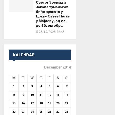
Светог Зосима и
Јакова туманских
биће пренете у
Цркву Свете Петке
у Мајдеву, од 27.
до 30. октобра
25/10/2025 22:45
KALENDAR
December 2014
M
T
W
T
F
S
S
1
2
3
4
5
6
7
8
9
10
11
12
13
14
15
16
17
18
19
20
21
22
23
24
25
26
27
28