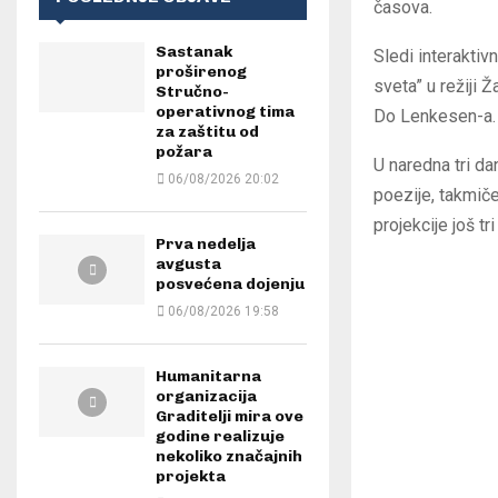
časova.
Sastanak
Sledi interakti
proširenog
sveta” u režiji 
Stručno-
operativnog tima
Do Lenkesen-a.
za zaštitu od
požara
U naredna tri d
06/08/2026 20:02
poezije, takmič
projekcije još tr
Prva nedelja
avgusta
posvećena dojenju
06/08/2026 19:58
Humanitarna
organizacija
Graditelji mira ove
godine realizuje
nekoliko značajnih
projekta