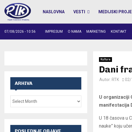
NASLOVNA
VESTI
MEDIJSKI PROJE
07/08/2026 - 10:56
IMPRESUM
O NAMA
MARKETING
KONTAKT
Kultura
Dani fr
Autor:
RTK
02/
ARHIVA
U organizaciji
manifestacija 
U 18 časova u C
nauke” koju uče
POSLEDNJE OBJAVE