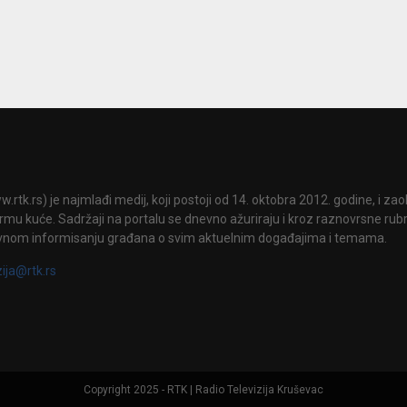
.rtk.rs) je najmlađi medij, koji postoji od 14. oktobra 2012. godine, i za
mu kuće. Sadržaji na portalu se dnevno ažuriraju i kroz raznovrsne rubri
vnom informisanju građana o svim aktuelnim događajima i temama.
zija@rtk.rs
Copyright 2025 - RTK | Radio Televizija Kruševac