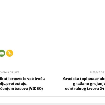
THODNA OBJAVA
SLEDEĆA OB
ikati prosvete već treću
Gradska toplana snab
lju protestuju
građane grejanj
ćenjem časova (VIDEO)
centralnog izvora 24