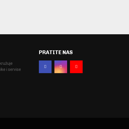
PRATITE NAS
okružuje
ke i servise