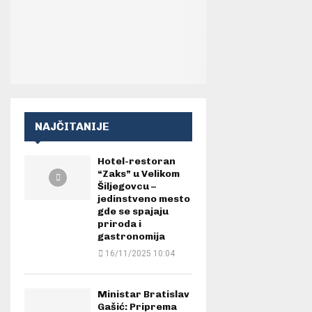
NAJČITANIJE
Hotel-restoran
“Zaks” u Velikom
Šiljegovcu –
jedinstveno mesto
gde se spajaju
priroda i
gastronomija
16/11/2025 10:04
Ministar Bratislav
Gašić: Priprema