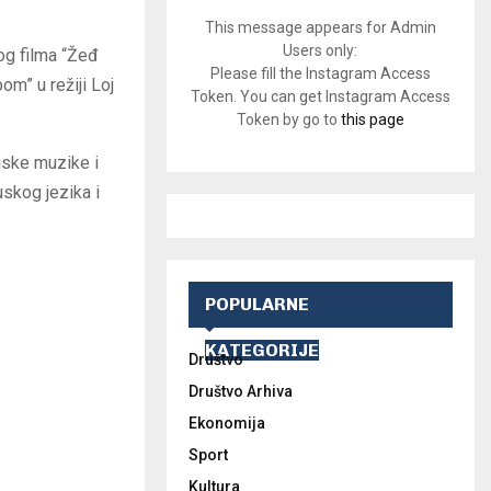
This message appears for Admin
Users only:
og filma “Žeđ
Please fill the Instagram Access
om” u režiji Loj
Token. You can get Instagram Access
Token by go to
this page
uske muzike i
skog jezika i
POPULARNE
KATEGORIJE
Društvo
Društvo Arhiva
Ekonomija
Sport
Kultura