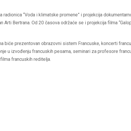
vna radionica “Voda i klimatske promene” i projekcija dokumentarn
Žan Arti Bertrana. Od 20 časova održaće se i projekcija filma “Galop
ana biće prezentovan obrazovni sistem Francuske, koncerti franc
enje u izvođenju francuskih pesama, seminari za profesore francu
i filma francuskih reditelja.