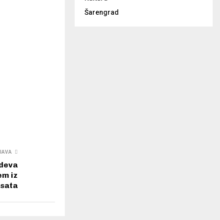
Šarengrad
JAVA
deva
em iz
 sata