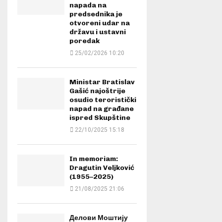
napada na
predsednika je
otvoreni udar na
državu i ustavni
poredak
25/02/2026 10:20
Ministar Bratislav
Gašić najoštrije
osudio teroristički
napad na građane
ispred Skupštine
22/10/2025 15:18
In memoriam:
Dragutin Veljković
(1955–2025)
21/08/2025 21:06
Делови Моштију