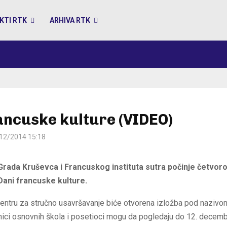
KTI RTK
ARHIVA RTK
ancuske kulture (VIDEO)
12/2014 15:18
 Grada Kruševca i Francuskog instituta sutra počinje četvo
Dani francuske kulture.
entru za stručno usavršavanje biće otvorena izložba pod nazivo
nici osnovnih škola i posetioci mogu da pogledaju do 12. decem