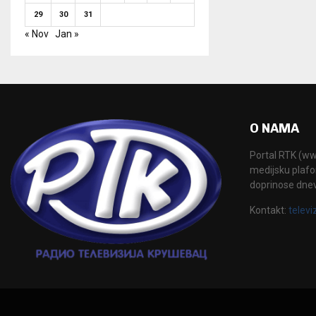
29
30
31
« Nov
Jan »
O NAMA
Portal RTK (www
medijsku plafor
doprinose dne
Kontakt:
televi