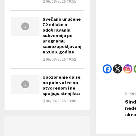
06/08/2026 19:55
Svečano uručene
72 odluke o
odobravanju
subvencija po
programu
samozapošljavanj
a 2026. godine
06/08/2026 19:52
Upozorenje da se
ne pale vatre na
otvorenom i ne
spaljuju strnjišta
PRE
06/08/2026 13:06
Sind
nede
skra