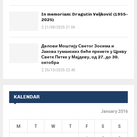
In memoriam: Dragutin Veljković (1955–
2025)
21/08/2025 21:06
Делови Моштију Светог Зосима и
Јакова туманских биће пренете у Цркву
Свете Петке у Мајдеву, од 27. до 30.
октобра
25/10/2025 22:45
KALENDAR
January 2016
M
T
W
T
F
S
S