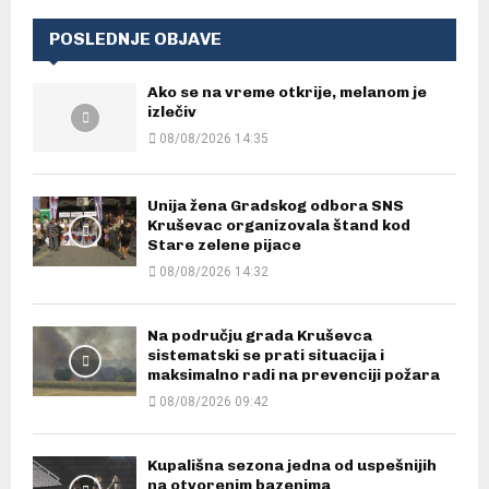
POSLEDNJE OBJAVE
Ako se na vreme otkrije, melanom je
izlečiv
08/08/2026 14:35
Unija žena Gradskog odbora SNS
Kruševac organizovala štand kod
Stare zelene pijace
08/08/2026 14:32
Na području grada Kruševca
sistematski se prati situacija i
maksimalno radi na prevenciji požara
08/08/2026 09:42
Kupališna sezona jedna od uspešnijih
na otvorenim bazenima