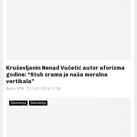
Kruševljanin Nenad Vučetić autor aforizma
godine: “Stub srama je naša moralna
vertikala”
Autor:
RTK
17/01/2016 11:28
Ekonomija
Ekonomija