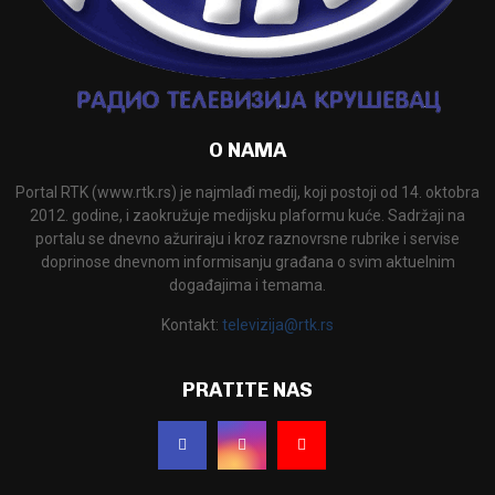
O NAMA
Portal RTK (www.rtk.rs) je najmlađi medij, koji postoji od 14. oktobra
2012. godine, i zaokružuje medijsku plaformu kuće. Sadržaji na
portalu se dnevno ažuriraju i kroz raznovrsne rubrike i servise
doprinose dnevnom informisanju građana o svim aktuelnim
događajima i temama.
Kontakt:
televizija@rtk.rs
PRATITE NAS