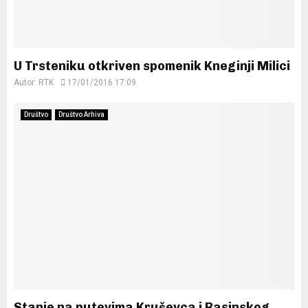
U Trsteniku otkriven spomenik Kneginji Milici
Autor:
RTK
17/01/2016 17:09
Društvo
Društvo Arhiva
Stanje na putevima Kruševca i Rasinskog