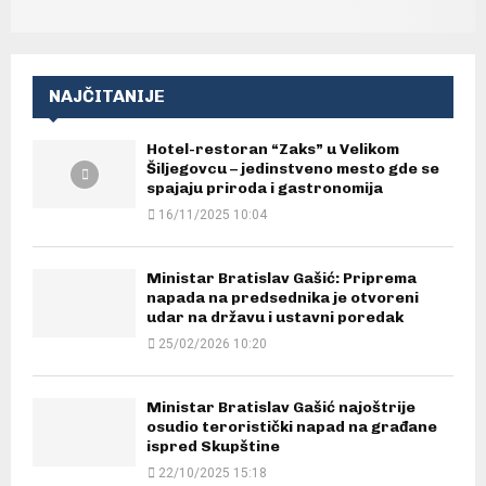
NAJČITANIJE
Hotel-restoran “Zaks” u Velikom
Šiljegovcu – jedinstveno mesto gde se
spajaju priroda i gastronomija
16/11/2025 10:04
Ministar Bratislav Gašić: Priprema
napada na predsednika je otvoreni
udar na državu i ustavni poredak
25/02/2026 10:20
Ministar Bratislav Gašić najoštrije
osudio teroristički napad na građane
ispred Skupštine
22/10/2025 15:18