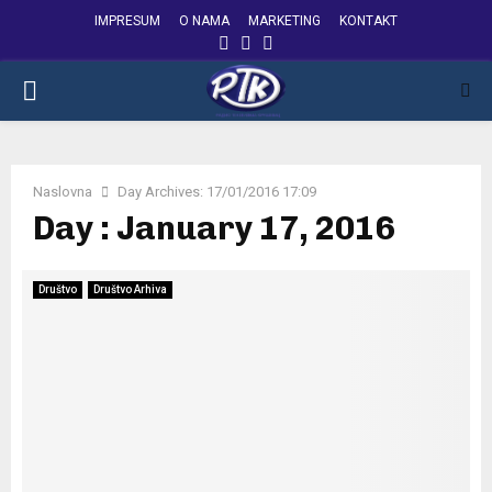
IMPRESUM
O NAMA
MARKETING
KONTAKT
FACEBOOK
INSTAGRAM
YOUTUBE
PRIMARY
MENU
Naslovna
Day Archives: 17/01/2016 17:09
Day : January 17, 2016
Društvo
Društvo Arhiva