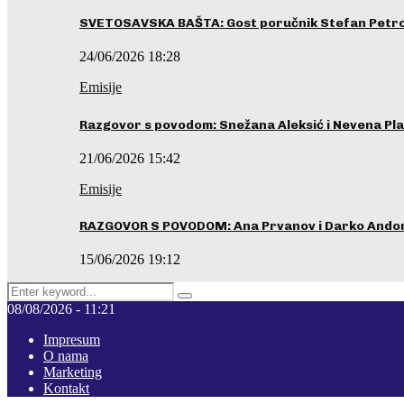
SVETOSAVSKA BAŠTA: Gost poručnik Stefan Petrovi
24/06/2026 18:28
Emisije
Razgovor s povodom: Snežana Aleksić i Nevena Pla
21/06/2026 15:42
Emisije
RAZGOVOR S POVODOM: Ana Prvanov i Darko Ando
15/06/2026 19:12
Search
Pretraga
for:
08/08/2026 - 11:21
Impresum
O nama
Marketing
Kontakt