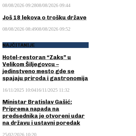
08/08/2026 09:28
08/08/2026 09:44
Još 18 lekova o trošku države
08/08/2026 08:49
08/08/2026 09:52
NAJČITANIJE
Hotel-restoran “Zaks” u
Velikom Šiljegovcu –
jedinstveno mesto gde se
spajaju priroda i gastronomija
16/11/2025 10:04
16/11/2025 11:32
Ministar Bratislav Gašić:
Priprema napada na
predsednika je otvoreni udar
na državu i ustavni poredak
25/02/2026 10:20