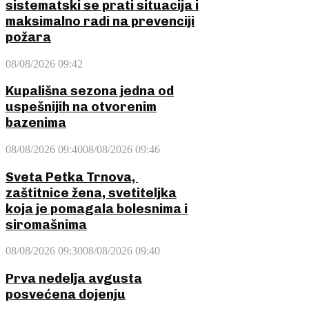
sistematski se prati situacija i
maksimalno radi na prevenciji
požara
08/08/2026 09:42
Kupališna sezona jedna od
uspešnijih na otvorenim
bazenima
08/08/2026 09:40
08/08/2026 09:46
Sveta Petka Trnova,
zaštitnice žena, svetiteljka
koja je pomagala bolesnima i
siromašnima
08/08/2026 09:30
08/08/2026 09:40
Prva nedelja avgusta
posvećena dojenju