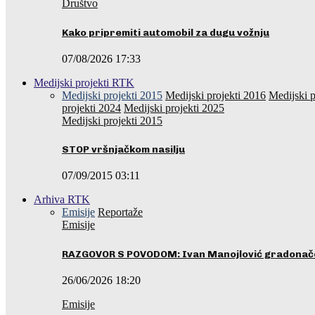
Društvo
Kako pripremiti automobil za dugu vožnju
07/08/2026 17:33
Medijski projekti RTK
Medijski projekti 2015
Medijski projekti 2016
Medijski p
projekti 2024
Medijski projekti 2025
Medijski projekti 2015
STOP vršnjačkom nasilju
07/09/2015 03:11
Arhiva RTK
Emisije
Reportaže
Emisije
RAZGOVOR S POVODOM: Ivan Manojlović gradonače
26/06/2026 18:20
Emisije