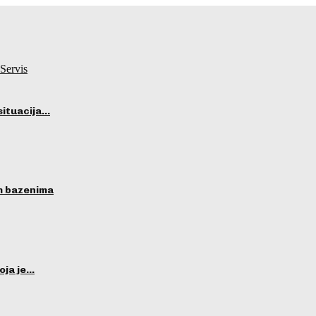
Servis
situacija…
im bazenima
oja je…