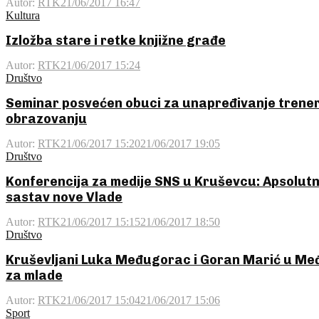
Autor:
RTK
21/06/2017 16:47
Kultura
Izložba stare i retke knjižne građe
Autor:
RTK
21/06/2017 15:24
Društvo
Seminar posvećen obuci za unapređivanje trener
obrazovanju
Autor:
RTK
21/06/2017 15:20
21/06/2017 19:05
Društvo
Konferencija za medije SNS u Kruševcu: Apsolu
sastav nove Vlade
Autor:
RTK
21/06/2017 15:15
21/06/2017 18:50
Društvo
Kruševljani Luka Međugorac i Goran Marić u Me
za mlade
Autor:
RTK
21/06/2017 15:04
21/06/2017 15:06
Sport