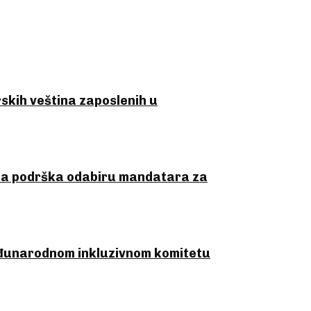
skih veština zaposlenih u
tna podrška odabiru mandatara za
đunarodnom inkluzivnom komitetu