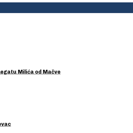
Legatu Milića od Mačve
ševac