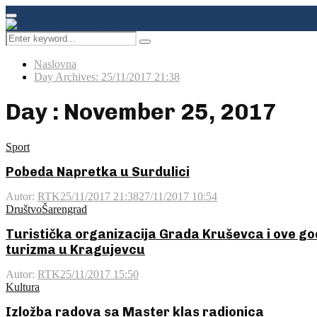
Facebook
Instagram
Youtube
Primary
Menu
Search
Pretraga
for:
Naslovna
Day Archives: 25/11/2017 21:38
Day : November 25, 2017
Sport
Pobeda Napretka u Surdulici
Autor:
RTK
25/11/2017 21:38
27/11/2017 10:54
Društvo
Šarengrad
Turistička organizacija Grada Kruševca i ove 
turizma u Kragujevcu
Autor:
RTK
25/11/2017 15:50
Kultura
Izložba radova sa Master klas radionica