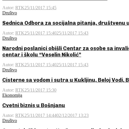
Autor:
RTK
25/11/2017 15:45
Društvo
Sednica Odbora za socijalna pitanja, društvenu 
Autor:
RTK
25/11/2017 15:40
25/11/2017 15:43
Društvo
Narodni poslanici obišli Centar za osobe sa inval
centar i školu “Veselin Nikolić”
Autor:
RTK
25/11/2017 15:40
25/11/2017 15:43
Društvo
Cisterne sa vodom i sutra u Kukljinu, Beloj Vodi, 
Autor:
RTK
25/11/2017 15:30
Ekonomija
Cvetni biznis u Bošnjanu
Autor:
RTK
25/11/2017 14:44
02/12/2017 13:23
Društvo