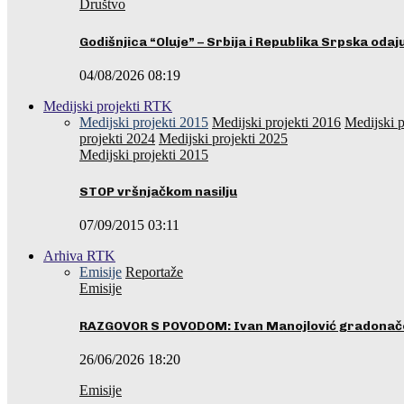
Društvo
Godišnjica “Oluje” – Srbija i Republika Srpska oda
04/08/2026 08:19
Medijski projekti RTK
Medijski projekti 2015
Medijski projekti 2016
Medijski p
projekti 2024
Medijski projekti 2025
Medijski projekti 2015
STOP vršnjačkom nasilju
07/09/2015 03:11
Arhiva RTK
Emisije
Reportaže
Emisije
RAZGOVOR S POVODOM: Ivan Manojlović gradonače
26/06/2026 18:20
Emisije