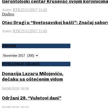
Gerontološki centar Kruševac svojim korisnicima 
Autor:
RTK
25/11/2017 11:45
Društvo
Otac Dragi u “Svetosavskoj bašti”: Značaj saborn
Autor:
RTK
25/11/2017 11:45
ARHIVA
ARHIVA
POSLEDNJE OBJAVE
Donacija Lazaru Milojeviću,
dečaku sa oštećenim vidom
04/08/2026 16:56
Održani 28. “Vuletovi dani”
04/08/2026 16:54