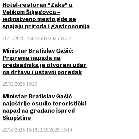
Hotel-restoran “Zaks” u
Velikom Šiljegovcu –
jedinstveno mesto gde se
spajaju priroda i gastronomija
16/11/2025 10:04
16/11/2025 11:32
Ministar Bratislav Gašić:
Priprema napada na
predsednika je otvoreni udar
na državu i ustavni poredak
25/02/2026 10:20
Ministar Bratislav Gašić
najoštrije osudio teroristički
napad na građane ispred
Skupštine
22/10/2025 15:18
22/10/2025 15:19