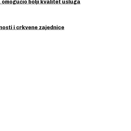
omogućio bolji kvalitet usluga
osti i crkvene zajednice