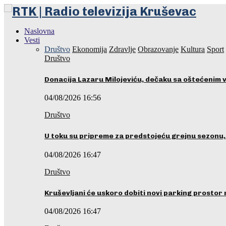
Naslovna
Vesti
Društvo
Ekonomija
Zdravlje
Obrazovanje
Kultura
Sport
Društvo
Donacija Lazaru Milojeviću, dečaku sa oštećenim 
04/08/2026 16:56
Društvo
U toku su pripreme za predstojeću grejnu sezonu
04/08/2026 16:47
Društvo
Kruševljani će uskoro dobiti novi parking prostor
04/08/2026 16:47