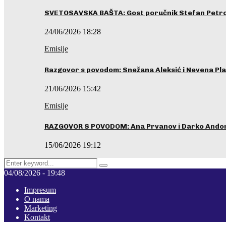
SVETOSAVSKA BAŠTA: Gost poručnik Stefan Petrovi
24/06/2026 18:28
Emisije
Razgovor s povodom: Snežana Aleksić i Nevena Pla
21/06/2026 15:42
Emisije
RAZGOVOR S POVODOM: Ana Prvanov i Darko Ando
15/06/2026 19:12
Search
Pretraga
for:
04/08/2026 - 19:48
Impresum
O nama
Marketing
Kontakt