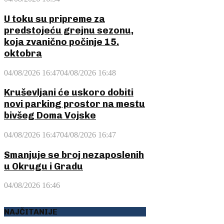
U toku su pripreme za
predstojeću grejnu sezonu,
koja zvanično počinje 15.
oktobra
04/08/2026 16:47
04/08/2026 16:48
Kruševljani će uskoro dobiti
novi parking prostor na mestu
bivšeg Doma Vojske
04/08/2026 16:47
04/08/2026 16:47
Smanjuje se broj nezaposlenih
u Okrugu i Gradu
04/08/2026 16:46
NAJČITANIJE