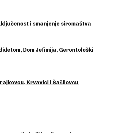
uključenost i smanjenje siromaštva
ididetom, Dom Jefimija, Gerontološki
Brajkovcu, Krvavici i Šašilovcu