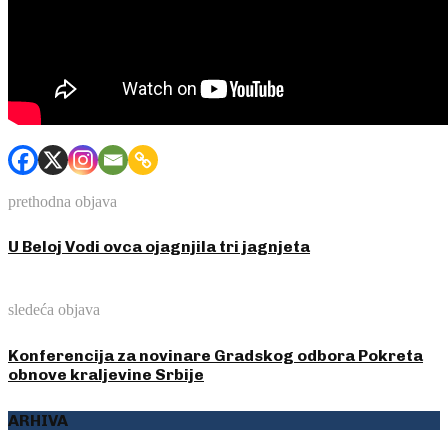
prethodna objava
U Beloj Vodi ovca ojagnjila tri jagnjeta
sledeća objava
Konferencija za novinare Gradskog odbora Pokreta
obnove kraljevine Srbije
ARHIVA