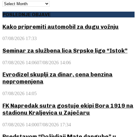
ARHIVA
POSLEDNJE OBJAVE
Kako pripremiti automobil za dugu vožnju
07/08/2026 17:33
Seminar za službena lica Srpske lige “Istok”
07/08/2026 14:06
07/08/2026 14:06
Evrodizel skuplji za dinar, cena benzina
nepromenjena
07/08/2026 14:05
FK Napredak sutra gostuje ekipi Bora 1919 na
stadionu Kraljevica u Zaječaru
07/08/2026 14:00
07/08/2026 17:34
Predstavom “Doživljaji Mate dangube” u