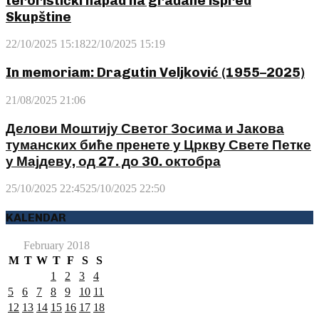
teroristički napad na građane ispred
Skupštine
22/10/2025 15:18
22/10/2025 15:19
In memoriam: Dragutin Veljković (1955–2025)
21/08/2025 21:06
Делови Моштију Светог Зосима и Јакова
туманских биће пренете у Цркву Свете Петке
у Мајдеву, од 27. до 30. октобра
25/10/2025 22:45
25/10/2025 22:50
KALENDAR
February 2018
M
T
W
T
F
S
S
1
2
3
4
5
6
7
8
9
10
11
12
13
14
15
16
17
18