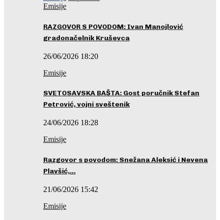
Emisije
RAZGOVOR S POVODOM: Ivan Manojlović
gradonačelnik Kruševca
26/06/2026 18:20
Emisije
SVETOSAVSKA BAŠTA: Gost poručnik Stefan
Petrović, vojni sveštenik
24/06/2026 18:28
Emisije
Razgovor s povodom: Snežana Aleksić i Nevena
Plavšić,…
21/06/2026 15:42
Emisije