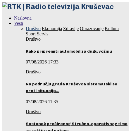
Naslovna
Vesti
Društvo
Ekonomija
Zdravlje
Obrazovanje
Kultura
Sport
Servis
Društvo
Kako pripremiti automobil za dugu vožnju
07/08/2026 17:33
Društvo
Na području grada Kruševca sistematski se
prati situacija…
07/08/2026 11:35
Društvo
Sastanak proširenog Stručno-operativnog tima
za zaštitu od požara