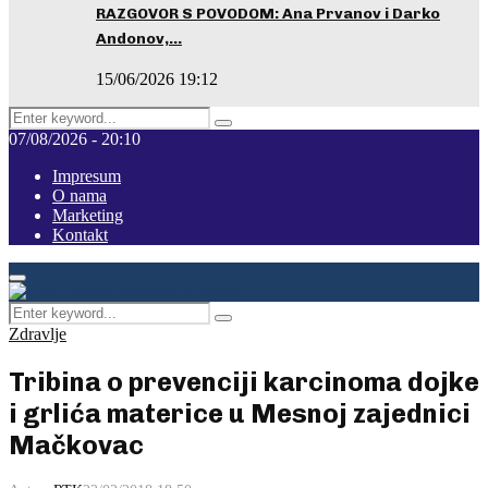
RAZGOVOR S POVODOM: Ana Prvanov i Darko
Andonov,…
15/06/2026 19:12
Search
Pretraga
for:
07/08/2026 - 20:10
Impresum
O nama
Marketing
Kontakt
Facebook
Instagram
Youtube
Primary
Menu
Search
Pretraga
for:
Zdravlje
Tribina o prevenciji karcinoma dojke
i grlića materice u Mesnoj zajednici
Mačkovac