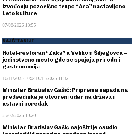
izvođenju pozorišne trupe “Ara” nastavljeno
Leto kulture
07/08/2026 13:55
NAJČITANIJE
Hotel-restoran “Zaks” u Velikom Šiljegovcu –
jedinstveno mesto gde se spajaju priroda i
gastronomija
16/11/2025 10:04
16/11/2025 11:32
Ministar Bratislav Gašić: Priprema napada na
predsednika je otvoreni udar na državu i
ustavni poredak
25/02/2026 10:20
Ministar Bratislav Gašić najoštrije osudio