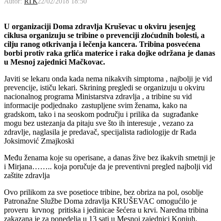
Autor:
RTK
22/02/2018 18:50
U organizaciji Doma zdravlja Kruševac u okviru jesenjeg
ciklusa organizuju se tribine o prevenciji zloćudnih bolesti, a
cilju ranog otkrivanja i lečenja kancera. Tribina posvećena
borbi protiv raka grlića materice i raka dojke održana je danas
u Mesnoj zajednici Mačkovac.
Javiti se lekaru onda kada nema nikakvih simptoma , najbolji je vid
prevencije, ističu lekari. Skrining pregledi se organizuju u okviru
nacionalnog programa Ministarstva zdravlja , a tribine su vid
informacije podjednako zastupljene svim ženama, kako na
gradskom, tako i na seoskom području i prilika da sugrađanke
mogu bez ustezanja da pitaju sve što ih interesuje , vezano za
zdravlje, naglasila je predavač, specijalista radiologije dr Rada
Joksimović Zmajkoski
Među ženama koje su operisane, a danas žive bez ikakvih smetnji je
i Mirjana…….. koja poručuje da je preventivni pregled najbolji vid
zaštite zdravlja
Ovo prilikom za sve posetioce tribine, bez obriza na pol, osoblje
Patronažne Službe Doma zdravlja KRUŠEVAC omogućilo je
proveru krvnog pritiska i jedinicae šećera u krvi. Naredna tribina
zakazana je za ponedelja u 13 sati u Mesnoj zajednici Konjuh.