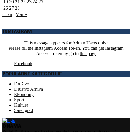
19
20
21
22
23
24
25
26
27
28
« Jan
Mar »
INSTAGRAM
This message appears for Admin Users only:
Please fill the Instagram Access Token. You can get Instagram
Access Token by go to
this page
Facebook
POPULARNE KATEGORIJE
Društvo
Društvo Arhiva
Ekonomija
Sport
Kultura
Šarengrad
O NAMA
Portal RTK (www.rtk.rs) je najmlađi medij, koji postoji od 14.